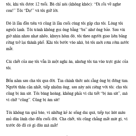
tôi, khi tôi được 12 tuổi. Bà chỉ nói (không khóc): “Đi rồi về nghe
con!” Tôi “Dạ!” và tôi giữ lời.
Đó là lần đầu tiên và cũng là lần cuối cùng tôi gặp cha tôi. Lòng tôi
nguội lạnh. Tôi tránh không gọi ông bằng “ba” như ông bảo. Sau vài
giờ nhìn nhau nhạt nhẽo, khuya hôm đó, tôi theo người giao liên băng
rừng trở lại thành phố. Khi tôi bước vào nhà, bà tôi mới rơm rớm nước
mắt.
Cái chết của mẹ tôi vẫn là một nghi án, nhưng tôi tin vào trực giác của
tôi.
Bốn năm sau cha tôi qua đời. Tin chính thức nói rằng ông bị đứng tim.
Người thân cận nhất, tiếp nhiệm ông, sau này nói riêng với tôi: cha tôi
cũng bị ám sát. Tôi bàng hoàng, không phải vì chi tiết “bị ám sát”, mà
vì chữ “cũng”. Cũng bị ám sát!
Tôi không tin quả báo, vì những kẻ ác sống dai quá, tiếp tục hút máu
mủ dân lành cho đến cuối đời. Cha chết, tôi cũng chẳng mất mát gì, vì
trước đó đã có gì đâu mà mất!