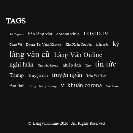
TAGS
COVID-19
báo làng văn
corona virus
Al Capone
ký
Cung Vũ
Dương Thị Vành Khuyên
Kim Xuân Nguyễn
kiến thức
làng văn cũ
Làng Văn Online
tin tức
nghị luận
nhiếp ảnh
Nguyên Phong
Thơ
truyện ngắn
Trump
Truyện dài
Trần Văn Tích
vi khuẩn corona
tâm linh
Tổng Thống Trump
Việt Nam
© LangVanOnline 2026 | All Rights Reserved