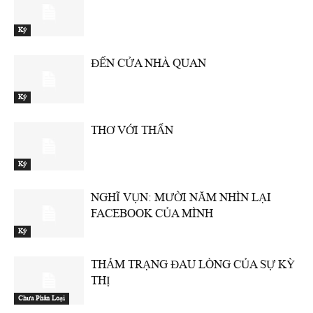
Ký
ĐẾN CỬA NHÀ QUAN
Ký
THƠ VỚI THẨN
Ký
NGHĨ VỤN: MƯỜI NĂM NHÌN LẠI
FACEBOOK CỦA MÌNH
Ký
THẢM TRẠNG ĐAU LÒNG CỦA SỰ KỲ
THỊ
Chưa Phân Loại