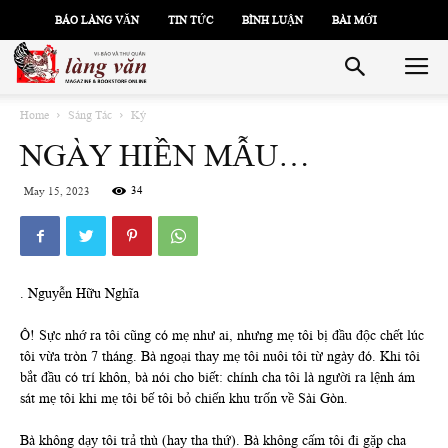
BÁO LÀNG VĂN
TIN TỨC
BÌNH LUẬN
BÀI MỚI
Home
Sáng Tác
Ký
NGÀY HIỀN MẪU…
34
May 15, 2023
. Nguyễn Hữu Nghĩa
Ô! Sực nhớ ra tôi cũng có mẹ như ai, nhưng mẹ tôi bị đầu độc chết lúc
tôi vừa tròn 7 tháng. Bà ngoại thay mẹ tôi nuôi tôi từ ngày đó. Khi tôi
bắt đầu có trí khôn, bà nói cho biết: chính cha tôi là người ra lệnh ám
sát mẹ tôi khi mẹ tôi bế tôi bỏ chiến khu trốn về Sài Gòn.
Bà không dạy tôi trả thù (hay tha thứ). Bà không cấm tôi đi gặp cha