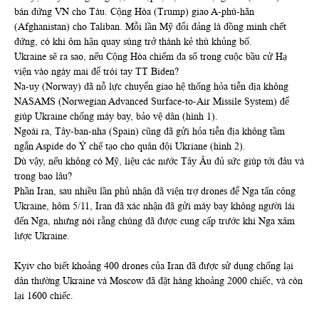
bán đứng VN cho Tàu. Cộng Hòa (Trump) giao A-phú-hãn
(Afghanistan) cho Taliban. Mỗi lần Mỹ đổi đảng là đồng minh chết
đứng, có khi ôm hận quay súng trở thành kẻ thù khủng bố.
Ukraine sẽ ra sao, nếu Cộng Hòa chiếm đa số trong cuộc bầu cử Hạ
viện vào ngày mai để trói tay TT Biden?
Na-uy (Norway) đã nỗ lực chuyển giao hệ thống hỏa tiễn địa không
NASAMS (Norwegian Advanced Surface-to-Air Missile System) để
giúp Ukraine chống máy bay, bảo vệ dân (hình 1).
Ngoài ra, Tây-ban-nha (Spain) cũng đã gửi hỏa tiễn địa không tầm
ngắn Aspide do Ý chế tạo cho quân đội Ukriane (hình 2).
Dù vậy, nếu không có Mỹ, liệu các nước Tây Âu đủ sức giúp tới đâu và
trong bao lâu?
Phần Iran, sau nhiều lần phủ nhận đã viện trợ drones để Nga tấn công
Ukraine, hôm 5/11, Iran đã xác nhận đã gửi máy bay không người lái
đến Nga, nhưng nói rằng chúng đã được cung cấp trước khi Nga xâm
lược Ukraine.
Kyiv cho biết khoảng 400 drones của Iran đã được sử dụng chống lại
dân thường Ukraine và Moscow đã đặt hàng khoảng 2000 chiếc, và còn
lại 1600 chiếc.