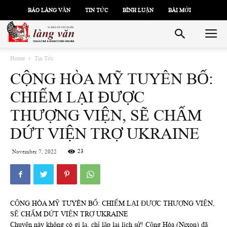
BÁO LÀNG VĂN
TIN TỨC
BÌNH LUẬN
BÀI MỚI
Home
Tin Tức
CỘNG HÒA MỸ TUYÊN BỐ:
CHIẾM LẠI ĐƯỢC
THƯỢNG VIỆN, SẼ CHẤM
DỨT VIỆN TRỢ UKRAINE
23
November 7, 2022
CỘNG HÒA MỸ TUYÊN BỐ: CHIẾM LẠI ĐƯỢC THƯỢNG VIỆN,
SẼ CHẤM DỨT VIỆN TRỢ UKRAINE
Chuyện này không có gì lạ, chỉ lặp lại lịch sử! Cộng Hòa (Nixon) đã