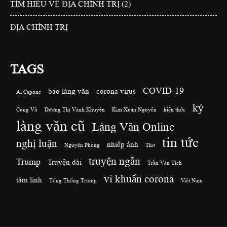
TÌM HIỂU VỀ ĐỊA CHÍNH TRỊ (2)
ĐỊA CHÍNH TRỊ
TAGS
COVID-19
báo làng văn
corona virus
Al Capone
ký
Cung Vũ
Dương Thị Vành Khuyên
Kim Xuân Nguyễn
kiến thức
làng văn cũ
Làng Văn Online
tin tức
nghị luận
nhiếp ảnh
Nguyên Phong
Thơ
truyện ngắn
Trump
Truyện dài
Trần Văn Tích
vi khuẩn corona
tâm linh
Tổng Thống Trump
Việt Nam