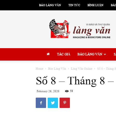
BÁO LÀNG VĂN
TIN TỨC
BÌNH LUẬN
BÀI
Làng
Văn
TÁC GIẢ
BÁO LÀNG VĂN
S
Home
Báo Làng Văn
Làng Văn Online
Số 8 – Tháng 8
Số 8 – Tháng 8 –
58
February 26, 2020