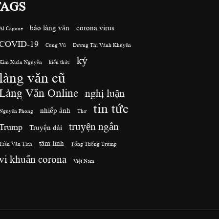
TAGS
báo làng văn
corona virus
Al Capone
COVID-19
Cung Vũ
Dương Thị Vành Khuyên
ký
Kim Xuân Nguyễn
kiến thức
làng văn cũ
Làng Văn Online
nghị luận
tin tức
nhiếp ảnh
Nguyên Phong
Thơ
truyện ngắn
Trump
Truyện dài
tâm linh
Trần Văn Tích
Tổng Thống Trump
vi khuẩn corona
Việt Nam