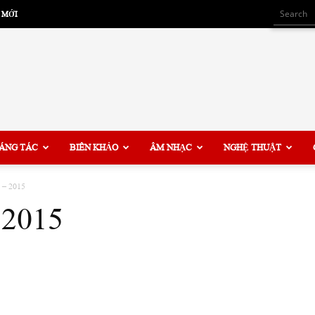
 MỚI
ÁNG TÁC
BIÊN KHẢO
ÂM NHẠC
NGHỆ THUẬT
 – 2015
 2015