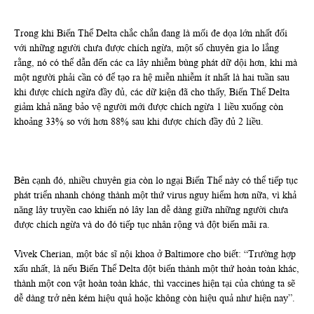
Trong khi Biến Thể Delta chắc chắn đang là mối đe dọa lớn nhất đối
với những người chưa được chích ngừa, một số chuyên gia lo lắng
rằng, nó có thể dẫn đến các ca lây nhiễm bùng phát dữ dội hơn, khi mà
một người phải cần có để tạo ra hệ miễn nhiễm ít nhất là hai tuần sau
khi được chích ngừa đầy đủ, các dữ kiện đã cho thấy, Biến Thể Delta
giảm khả năng bảo vệ người mới được chích ngừa 1 liều xuống còn
khoảng 33% so với hơn 88% sau khi được chích đầy đủ 2 liều.
Bên cạnh đó, nhiều chuyên gia còn lo ngại Biến Thể này có thể tiếp tục
phát triển nhanh chóng thành một thứ virus nguy hiểm hơn nữa, vì khả
năng lây truyền cao khiến nó lây lan dễ dàng giữa những người chưa
được chích ngừa và do đó tiếp tục nhân rộng và đột biến mãi ra.
Vivek Cherian, một bác sĩ nội khoa ở Baltimore cho biết: “Trường hợp
xấu nhất, là nếu Biến Thể Delta đột biến thành một thứ hoàn toàn khác,
thành một con vật hoàn toàn khác, thì vaccines hiện tại của chúng ta sẽ
dễ dàng trở nên kém hiệu quả hoặc không còn hiệu quả như hiện nay”.