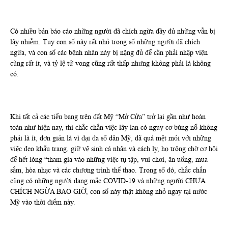
Có nhiều bản báo cáo những người đã chích ngừa đầy đủ những vẫn bị
lây nhiễm. Tuy con số này rất nhỏ trong số những người đã chích
ngừa, và con số các bệnh nhân này bị nặng đủ để cần phải nhập viện
cũng rất ít, và tỷ lệ tử vong cũng rất thấp nhưng không phải là không
có.
Khi tất cả các tiểu bang trên đất Mỹ “Mở Cửa” trở lại gần như hoàn
toàn như hiện nay, thì chắc chắn việc lây lan có nguy cơ bùng nổ không
phải là ít, đơn giản là vì đại đa số dân Mỹ, đã quá mệt mỏi với những
việc đeo khẩu trang, giữ vệ sinh cá nhân và cách ly, họ trông chờ cơ hội
để hết lòng “tham gia vào những việc tụ tập, vui chơi, ăn uống, mua
sắm, hòa nhạc và các chương trình thể thao. Trong số đó, chắc chắn
cũng có những người đang mắc COVID-19 và những người CHƯA
CHÍCH NGỪA BAO GIỜ, con số này thật không nhỏ ngay tại nước
Mỹ vào thời điểm này.