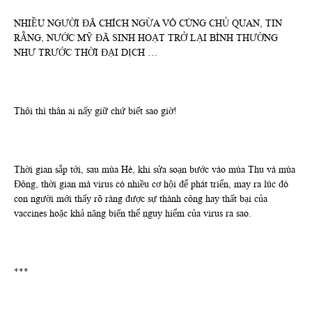
NHIỀU NGƯỜI ĐÃ CHÍCH NGỪA VÔ CÙNG CHỦ QUAN, TIN
RẰNG, NƯỚC MỸ ĐÃ SINH HOẠT TRỞ LẠI BÌNH THƯỜNG
NHƯ TRƯỚC THỜI ĐẠI DỊCH …
Thôi thì thân ai nấy giữ chứ biết sao giờ!
Thời gian sắp tới, sau mùa Hè, khi sửa soạn bước vào mùa Thu và mùa
Đông, thời gian mà virus có nhiều cơ hội để phát triển, may ra lúc đó
con người mới thấy rõ ràng được sự thành công hay thất bại của
vaccines hoặc khả năng biến thể nguy hiểm của virus ra sao.
***