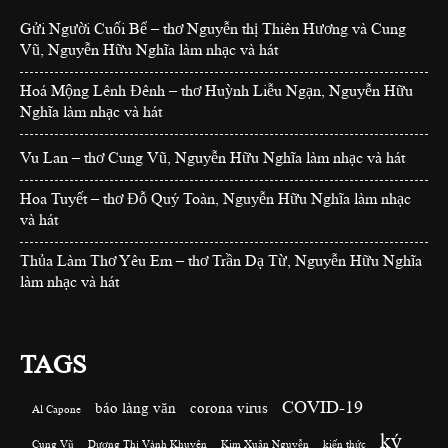
Gửi Người Cuối Bể – thơ Nguyễn thị Thiên Hương và Cung
Vũ, Nguyễn Hữu Nghĩa làm nhạc và hát
Hoá Mộng Lênh Đênh – thơ Huỳnh Liễu Ngạn, Nguyễn Hữu
Nghĩa làm nhạc và hát
Vu Lan – thơ Cung Vũ, Nguyễn Hữu Nghĩa làm nhạc và hát
Hoa Tuyết – thơ Đỗ Quý Toàn, Nguyễn Hữu Nghĩa làm nhạc
và hát
Thủa Làm Thơ Yêu Em – thơ Trần Dạ Từ, Nguyễn Hữu Nghĩa
làm nhạc và hát
TAGS
COVID-19
báo làng văn
corona virus
Al Capone
ký
Cung Vũ
Dương Thị Vành Khuyên
Kim Xuân Nguyễn
kiến thức