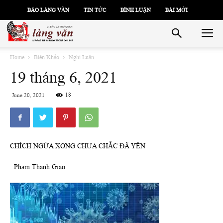
BÁO LÀNG VĂN
TIN TỨC
BÌNH LUẬN
BÀI MỚI
Home
Biên Khảo
Nghị Luận
19 tháng 6, 2021
18
June 20, 2021
CHÍCH NGỪA XONG CHƯA CHẮC ĐÃ YÊN
. Phạm Thanh Giao