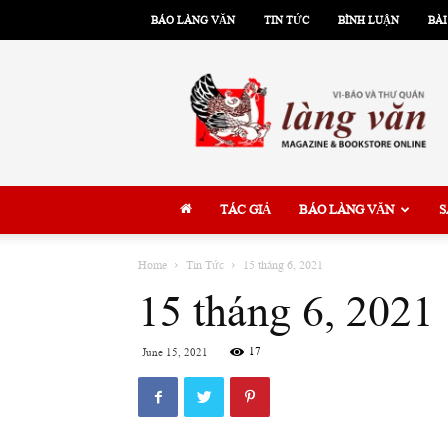
BÁO LÀNG VĂN
TIN TỨC
BÌNH LUẬN
BÀI
Làng
Văn
TÁC GIẢ
BÁO LÀNG VĂN
S
Home
Tin Tức
15 tháng 6, 2021
15 tháng 6, 2021
17
June 15, 2021