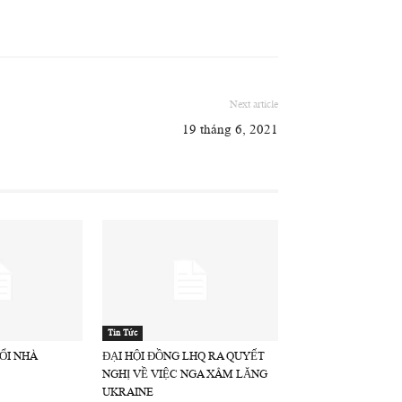
Next article
19 tháng 6, 2021
Tin Tức
ỔI NHÀ
ĐẠI HỘI ĐỒNG LHQ RA QUYẾT
NGHỊ VỀ VIỆC NGA XÂM LĂNG
UKRAINE