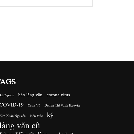
TAGS
báo làng văn
corona virus
Al Capone
COVID-19
Cung Vũ
Dương Thị Vành Khuyên
ký
Kim Xuân Nguyễn
kiến thức
làng văn cũ