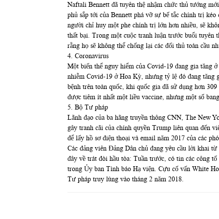
Naftali Bennett đã tuyên thệ nhậm chức thủ tướng mớ
phủ sắp tới của Bennett phá vỡ sự bế tắc chính trị ké
người chỉ huy một phe chính trị lớn hơn nhiều, sẽ kh
thất bại. Trong một cuộc tranh luận trước buổi tuyên
rằng họ sẽ không thể chống lại các đối thủ toàn cầu nh
4. Coronavirus
Một biến thể nguy hiểm của Covid-19 đang gia tăng ở 
nhiễm Covid-19 ở Hoa Kỳ, nhưng tỷ lệ đó đang tăng gấ
bệnh trên toàn quốc, khi quốc gia đã sử dụng hơn 309
được tiêm ít nhất một liều vaccine, nhưng một số ban
5. Bộ Tư pháp
Lãnh đạo của ba hãng truyền thông CNN, The New Yor
gây tranh cãi của chính quyền Trump liên quan đến việ
để lấy hồ sơ điện thoại và email năm 2017 của các phón
Các đảng viên Đảng Dân chủ đang yêu cầu lời khai từ 
đây về trát đòi hầu tòa: Tuần trước, có tin các công 
trong Ủy ban Tình báo Hạ viện. Cựu cố vấn White Hou
Tư pháp truy lùng vào tháng 2 năm 2018.