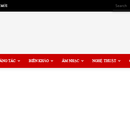
 MỚI
ÁNG TÁC
BIÊN KHẢO
ÂM NHẠC
NGHỆ THUẬT