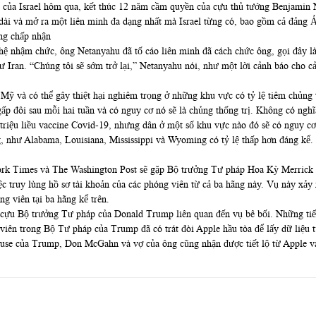
i của Israel hôm qua, kết thúc 12 năm cầm quyền của cựu thủ tướng Benjamin 
o dài và mở ra một liên minh đa dạng nhất mà Israel từng có, bao gồm cả đảng
ông chấp nhận
 thệ nhậm chức, ông Netanyahu đã tố cáo liên minh đã cách chức ông, gọi đây 
ư Iran. “Chúng tôi sẽ sớm trở lại,” Netanyahu nói, như một lời cảnh báo cho cả
Mỹ và có thể gây thiệt hại nghiêm trọng ở những khu vực có tỷ lệ tiêm chủng
p đôi sau mỗi hai tuần và có nguy cơ nó sẽ là chủng thống trị. Không có nghĩ
 triệu liều vaccine Covid-19, nhưng dân ở một số khu vực nào đó sẽ có nguy 
g, như Alabama, Louisiana, Mississippi và Wyoming có tỷ lệ thấp hơn đáng kể.
k Times và The Washington Post sẽ gặp Bộ trưởng Tư pháp Hoa Kỳ Merrick Ga
c truy lùng hồ sơ tài khoản của các phóng viên từ cả ba hãng này. Vụ này xảy 
g viên tại ba hãng kể trên.
cựu Bộ trưởng Tư pháp của Donald Trump liên quan đến vụ bê bối. Những tiết l
tố viên trong Bộ Tư pháp của Trump đã có trát đòi Apple hầu tòa để lấy dữ liệu
se của Trump, Don McGahn và vợ của ông cũng nhận được tiết lộ từ Apple vào