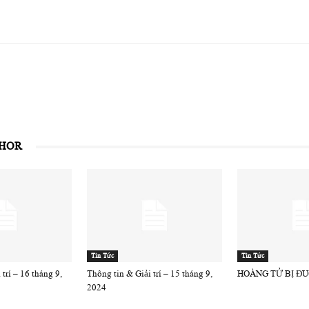
THOR
Tin Tức
Tin Tức
trí – 16 tháng 9,
Thông tin & Giải trí – 15 tháng 9,
HOÀNG TỬ BỊ ĐU
2024