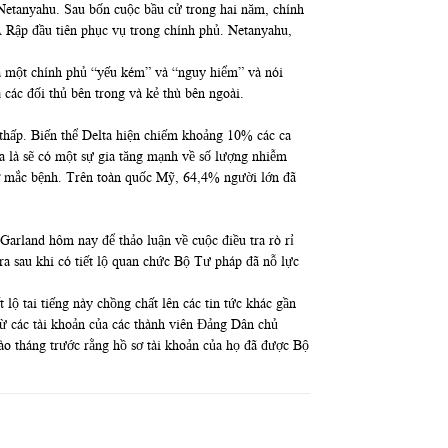
Netanyahu. Sau bốn cuộc bầu cử trong hai năm, chính
 Ả Rập đầu tiên phục vụ trong chính phủ. Netanyahu,
là một chính phủ “yếu kém” và “nguy hiểm” và nói
 các đối thủ bên trong và kẻ thù bên ngoài.
 thấp. Biến thể Delta hiện chiếm khoảng 10% các ca
a là sẽ có một sự gia tăng mạnh về số lượng nhiễm
cơ mắc bệnh. Trên toàn quốc Mỹ, 64,4% người lớn đã
rland hôm nay để thảo luận về cuộc điều tra rò rỉ
ra sau khi có tiết lộ quan chức Bộ Tư pháp đã nỗ lực
ộ tai tiếng này chồng chất lên các tin tức khác gần
 từ các tài khoản của các thành viên Đảng Dân chủ
 tháng trước rằng hồ sơ tài khoản của họ đã được Bộ