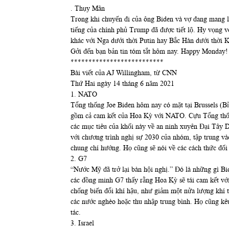
. Thụy Mân
Trong khi chuyến đi của ông Biden và vợ đang mang lạ
tiếng của chính phủ Trump đã được tiết lộ. Hy vọng vò
khác với Nga dưới thời Putin hay Bắc Hàn dưới thời 
Gởi đến bạn bản tin tóm tắt hôm nay. Happy Monday!
**************************
Bài viết của AJ Willingham, từ CNN
Thứ Hai ngày 14 tháng 6 năm 2021
1. NATO
Tổng thống Joe Biden hôm nay có mặt tại Brussels (B
gồm cả cam kết của Hoa Kỳ với NATO. Cựu Tổng thốn
các mục tiêu của khối này về an ninh xuyên Đại Tây 
với chương trình nghị sự 2030 của nhóm, tập trung và
chung chí hướng. Họ cũng sẽ nói về các cách thức đối
2. G7
“Nước Mỹ đã trở lại bàn hội nghị.” Đó là những gì B
các đồng minh G7 thấy rằng Hoa Kỳ sẽ tái cam kết với
chống biến đổi khí hậu, như giảm một nửa lượng khí 
các nước nghèo hoặc thu nhập trung bình. Họ cũng kêu
tác.
3. Israel