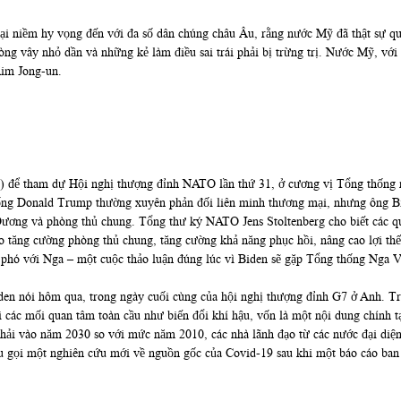
i niềm hy vọng đến với đa số dân chúng châu Âu, rằng nước Mỹ đã thật sự quay
ng vây nhỏ dần và những kẻ làm điều sai trái phải bị trừng trị. Nước Mỹ, với 
Kim Jong-un.
ỉ) để tham dự Hội nghị thượng đỉnh NATO lần thứ 31, ở cương vị Tổng thống 
g Donald Trump thường xuyên phản đối liên minh thương mại, nhưng ông Bid
Dương và phòng thủ chung. Tổng thư ký NATO Jens Stoltenberg cho biết các qu
o tăng cường phòng thủ chung, tăng cường khả năng phục hồi, nâng cao lợi thế 
 phó với Nga – một cuộc thảo luận đúng lúc vì Biden sẽ gặp Tổng thống Nga V
iden nói hôm qua, trong ngày cuối cùng của hội nghị thượng đỉnh G7 ở Anh. 
 các mối quan tâm toàn cầu như biến đổi khí hậu, vốn là một nội dung chính 
thải vào năm 2030 so với mức năm 2010, các nhà lãnh đạo từ các nước đại diệ
 gọi một nghiên cứu mới về nguồn gốc của Covid-19 sau khi một báo cáo ban đ