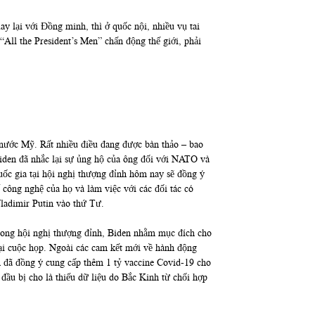
 lại với Đồng minh, thì ở quốc nội, nhiều vụ tai
“All the President’s Men” chấn động thế giới, phải
nước Mỹ. Rất nhiều điều đang được bàn thảo – bao
en đã nhắc lại sự ủng hộ của ông đối với NATO và
ốc gia tại hội nghị thượng đỉnh hôm nay sẽ đồng ý
công nghệ của họ và làm việc với các đối tác có
ladimir Putin vào thứ Tư.
Trong hội nghị thượng đỉnh, Biden nhằm mục đích cho
tại cuộc họp. Ngoài các cam kết mới về hành động
n đã đồng ý cung cấp thêm 1 tỷ vaccine Covid-19 cho
ầu bị cho là thiếu dữ liệu do Bắc Kinh từ chối hợp