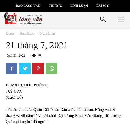
BÁO LÀNG VĂN
TIN TỨC
BÌNH LUẬN
BÀI MỚI
Home
Biên Khảo
Nghị Luận
21 tháng 7, 2021
18
July 21, 2021
BÍ MẬT QUỐC PHÒNG
. Cả Cười
(Cười Đỏ)
Tòa án binh của Quân Đội Nhân Dân xử chiến sĩ Lục Hồng Anh 3
tháng và 30 năm tù về tội chửi Đại tướng Phan Văn Giang, Bộ trưởng
Quốc phòng là “đồ ngu!”