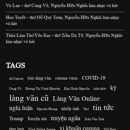
Vu Lan – thơ Cung Vũ, Nguyễn Hữu Nghĩa làm nhạc và hát
Hoa Tuyết – thơ Đỗ Quý Toàn, Nguyễn Hữu Nghĩa làm nhạc
và hát
Thủa Làm Thơ Yêu Em – thơ Trần Dạ Từ, Nguyễn Hữu Nghĩa
làm nhạc và hát
TAGS
COVID-19
báo làng văn
corona virus
Al Capone
ký
Cung Vũ
Dương Thị Vành Khuyên
Kim Xuân Nguyễn
kiến thức
làng văn cũ
Làng Văn Online
tin tức
nghị luận
nhiếp ảnh
Nguyên Phong
Thơ
truyện ngắn
Trump
Truyện dài
Trần Văn Tích
vi khuẩn corona
tâm linh
Tổng Thống Trump
Việt Nam