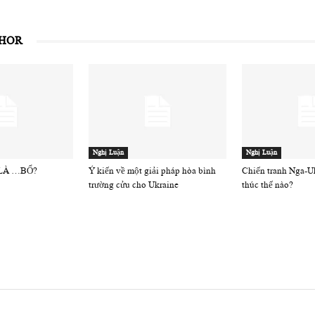
THOR
Nghị Luận
Nghị Luận
 LÀ …BỔ?
Ý kiến về một giải pháp hòa bình
Chiến tranh Nga-Uk
trường cửu cho Ukraine
thúc thế nào?