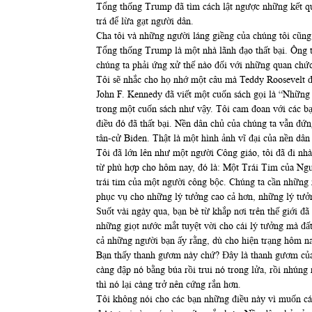
Tổng thống Trump đã tìm cách lật ngược những kết qu
trá để lừa gạt người dân.
Cha tôi và những người láng giềng của chúng tôi cũng đ
Tổng thống Trump là một nhà lãnh đạo thất bại. Ông ta
chúng ta phải ứng xử thế nào đối với những quan chức
Tôi sẽ nhắc cho họ nhớ một câu mà Teddy Roosevelt đã
John F. Kennedy đã viết một cuốn sách gọi là “Những
trong một cuốn sách như vậy. Tôi cam đoan với các b
điều đó đã thất bại. Nền dân chủ của chúng ta vẫn đứ
tân-cử Biden. Thật là một hình ảnh vĩ đại của nền dân
Tôi đã lớn lên như một người Công giáo, tôi đã đi nh
từ phù hợp cho hôm nay, đó là: Một Trái Tim của Ngư
trái tim của một người công bộc. Chúng ta cần những
phục vụ cho những lý tưởng cao cả hơn, những lý tưở
Suốt vài ngày qua, bạn bè từ khắp nơi trên thế giới đã
những giọt nước mắt tuyệt vời cho cái lý tưởng mà đấ
cả những người bạn ấy rằng, dù cho hiện trạng hôm nay
Bạn thấy thanh gươm này chứ? Đây là thanh gươm của 
càng đập nó bằng búa rồi trui nó trong lửa, rồi nhúng
thì nó lại càng trở nên cứng rắn hơn.
Tôi không nói cho các bạn những điều này vì muốn cá