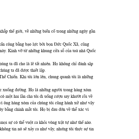
 khắp thế giới, về những biến cố trong những ngày gần
ị tấn công bằng bạo lực bởi bọn Đức Quốc Xã, cũng
này. Kính vỡ từ những khung cửa sổ của toà nhà Quốc
g ta đã cho là lẽ tất nhiên. Họ không chỉ đánh sập
úng ta đã được thiết lập.
hế Chiến. Khi tôi lớn lên, chung quanh tôi là những
ớc xuống đường. Họ là những người trong hàng xóm
có một hai lần cha tôi đi uống rượu say khướt rồi về
ởi vì ông hàng xóm của chúng tôi cũng hành xử như vậy
ày bằng chính mắt tôi. Họ bị đau đớn về thể xác vì
t mọi sự có thể vuột ra khỏi vòng trật tự như thế nào.
 không tin nó sẽ xảy ra như vậy, nhưng tôi thực sự tin