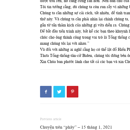
được trui rèn, nó càng cứng rắn hơn. Nền dân chủ của 
Tôi tin tưởng rằng, dù chúng ta còn run rẩy vì những 
Chúng ta cần những sự cải cách, tất nhiên, để tình tr
thứ này. Và chúng ta cần phải nhìn lại chính chúng ta
gắn từ tấn thảm kịch của những gì vừa diễn ra. Chú
Để bắt đầu tiến trình này, bất kể các bạn theo khuynh
chúc cho ông thành công trong vai trò là Tổng thống c
mang chúng tôi lại với nhau.”
Và đối với những ai nghĩ rằng họ có thể lật đổ Hiến 
Thưa Tổng-thống-tân-cử Biden, chúng tôi đứng bên ô
Xin Chúa ban phước lành cho tất cả các bạn và xin C
Previous article
Chuyện trên “phây” – 15 tháng 1, 2021