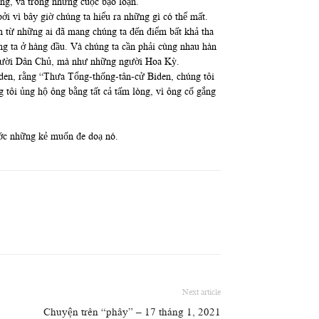
ông, và trong những cuộc bạo loạn.
ởi vì bây giờ chúng ta hiểu ra những gì có thể mất.
ệm từ những ai đã mang chúng ta đến điểm bất khả tha
úng ta ở hàng đầu. Và chúng ta cần phải cùng nhau hàn
người Dân Chủ, mà như những người Hoa Kỳ.
Biden, rằng “Thưa Tổng-thống-tân-cử Biden, chúng tôi
 tôi ủng hộ ông bằng tất cả tấm lòng, vì ông cố gắng
ước những kẻ muốn đe doạ nó.
Next article
Chuyện trên “phây” – 17 tháng 1, 2021