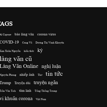
TAGS
báo làng văn
corona virus
Al Capone
COVID-19
Cung Vũ
Dương Thị Vành Khuyên
ký
Kim Xuân Nguyễn
kiến thức
làng văn cũ
Làng Văn Online
nghị luận
tin tức
nhiếp ảnh
Nguyên Phong
Thơ
truyện ngắn
Trump
Truyện dài
tâm linh
Trần Văn Tích
Tổng Thống Trump
vi khuẩn corona
Việt Nam