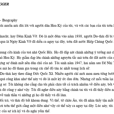
GGER
ôi muốn nói đôi lời với người dân Hoa Kỳ của tôi, và với các bạn của tôi trên
stallnacht, hay Đêm Kính Vỡ. Đó là một đêm vào năm 1938, người Do-thái đã b
ua là Ngày Kính Vỡ đã diễn ra ngay tại đây, trên đất nước Hiệp Chúng Quốc 
ng cửa kính của toà nhà Quốc Hội. Họ đã đập nát chính những ý tưởng mà chún
hủ Hoa Kỳ. Họ giẫm đạp lên chính những nguyên tắc mà trên đó đất nước của ch
đựng sự đánh mất nền dân chủ của nó. Tôi sinh năm 1947, hai năm sau Đệ Nhị T
i mà họ đã tham gia trong cái chế độ tàn ác nhất trong lịch sử.
g Do-thái hay theo đảng Đức Quốc Xã. Nhiều người chỉ mới mon men từng bư
 quá công khai như thế này vì đó là một ký ức đau đớn. Nhưng cứ mỗi tuần lại 
g sợ. Tôi không cho rằng cha tôi phải chịu tất cả trách nhiệm về điều này, b
h đó cũng y như vậy. Tôi đã nghe điều này bằng chính tai tôi và đã thấy điều n
ề tinh thần vì những gì họ đã thấy và đã làm.
 dối trá, và thái độ bất khoan dung. Vì thế, từ châu Âu, tôi đã nhìn thấy tận mắ
ơi trên thế giới rằng một điều như vậy có thể xảy ra ngay tại đây. Lúc này, tôi
 của sự ích kỷ và đa nghi yếm thế.