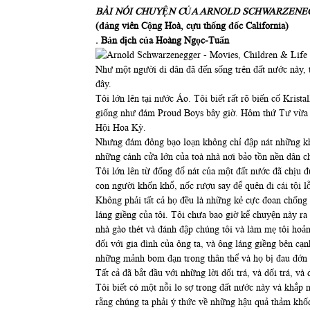
BÀI NÓI CHUYỆN CỦA ARNOLD SCHWARZENE
(đảng viên Cộng Hoà, cựu thống đốc California)
. Bản dịch của Hoàng Ngọc-Tuấn
Như một người di dân đã đến sống trên đất nước này, t
đây.
Tôi lớn lên tại nước Áo. Tôi biết rất rõ biến cố Kri
giống như đám Proud Boys bây giờ. Hôm thứ Tư vừa q
Hội Hoa Kỳ.
Nhưng đám đông bạo loạn không chỉ đập nát những khu
những cánh cửa lớn của toà nhà nơi bảo tồn nền dân c
Tôi lớn lên từ đống đổ nát của một đất nước đã chịu 
con người khốn khổ, nốc rượu say để quên đi cái tội lỗ
Không phải tất cả họ đều là những kẻ cực đoan chốn
láng giềng của tôi. Tôi chưa bao giờ kể chuyện này ra
nhà gào thét và đánh đập chúng tôi và làm mẹ tôi hoản
đối với gia đình của ông ta, và ông láng giềng bên cạn
những mảnh bom đạn trong thân thể và họ bị đau đớn v
Tất cả đã bắt đầu với những lời dối trá, và dối trá, và
Tôi biết có một nỗi lo sợ trong đất nước này và khắp n
rằng chúng ta phải ý thức về những hậu quả thảm khốc