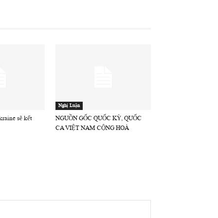
Nghị Luận
raine sẽ kết
NGUỒN GỐC QUỐC KỲ, QUỐC
CA VIỆT NAM CỘNG HOÀ