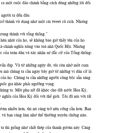
 ra một cuộc đảo chánh bằng cách dùng những lời dối
a người ta đến đâu.
ẽ trở thành vô dụng như một cái tweet cũ rích. Nhưng
trung thành với tổng thống.”
èn nhát của họ, sẽ không bao giờ thấy tên của họ
-là-chính-nghĩa xông vào toà nhà Quốc Hội. Nhưng
ệc của toàn dân và xác nhận sự đắc cử của Tổng-thống-
ý vấn đáp. Và từ những ngày đó, tôi còn nhớ một cụm
u mà chúng ta cần ngay bây giờ từ những vị dân cử là
 của họ. Chúng ta cần những người công bộc sẵn sàng
quốc gia khác phải ngưỡng vọng.
ớc chúng ta. Một phụ nữ đã khóc cho đất nước Hoa Kỳ,
nghĩa của Hoa Kỳ đối với thế giới. Tôi đã nói với tất
.
ơm nhiều hơn, thì nó càng trở nên cứng rắn hơn. Bạn
ớc, và bạn càng làm như thế thường xuyên chừng nào,
ta thì giống như chất thép của thanh gươm này. Càng