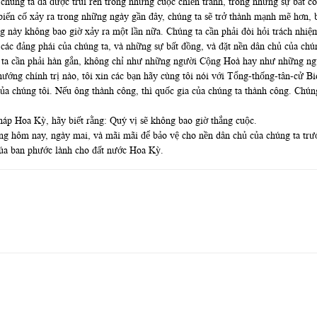
chúng ta đã được trui rèn trong những cuộc chiến tranh, trong những sự bất c
biến cố xảy ra trong những ngày gần đây, chúng ta sẽ trở thành mạnh mẽ hơn, b
ạng này không bao giờ xảy ra một lần nữa. Chúng ta cần phải đòi hỏi trách nhi
, các đảng phái của chúng ta, và những sự bất đồng, và đặt nền dân chủ của ch
ng ta cần phải hàn gắn, không chỉ như những người Cộng Hoà hay như những 
 hướng chính trị nào, tôi xin các bạn hãy cùng tôi nói với Tổng-thống-tân-cử 
ủa chúng tôi. Nếu ông thành công, thì quốc gia của chúng ta thành công. Chúng
Pháp Hoa Kỳ, hãy biết rằng: Quý vị sẽ không bao giờ thắng cuộc.
ng hôm nay, ngày mai, và mãi mãi để bảo vệ cho nền dân chủ của chúng ta tr
húa ban phước lành cho đất nước Hoa Kỳ.