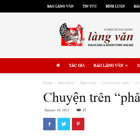
BÁO LÀNG VĂN
TIN TỨC
BÌNH LUẬN
BÀI
Làng
Văn
TÁC GIẢ
BÁO LÀNG VĂN
S
Home
Biên Khảo
Nghị Luận
Chuyện trên “phây” – 16 
Chuyện trên “phâ
15
January 16, 2021