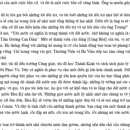
ả của một cuộc bầu cử, và đó là một cuộc bầu cử công bình. Ông ta muốn gây
ã bị lừa gạt bởi những lời dối trá, và tôi biết những lời dối trá như thế sẽ đư
 sẽ còn lại trong lịch sử như một tổng thống tệ hại nhất. Điều tốt là ông ta s
 dân cử đã tạo điều kiện cho những lời dối trá và sự lừa đảo của ông Trump?
 nói, “Yêu nước có nghĩa là trung thành với đất nước, chứ không có nghĩa là 
 Tấm Gương Can Đảm”. Một số thành viên của đảng [Cộng Hoà] của tôi, vì sự h
ạn. Họ thông đồng với những kẻ mang lá cờ của hành động bạo loạn tự-phong
ng vững. Chỉ trong vòng vài giờ, Thượng Viện và Hạ Viện tiếp tục làm công vi
 chủ.
à thờ, tôi đã đến trường Công giáo, tôi đã học Thánh Kinh và cách sách giáo l
ời Phục Vụ. Đây có nghĩa là phục vụ cho một điều gì lớn hơn chính mình. Điề
 người công bộc phục vụ cho những gì lớn hơn quyền lực của họ hay đảng phái
ng mà trong đó chính đất nước này đã được thành lập, những lý tưởng mà các 
 gọi, và gọi, và gọi tôi liên tục, họ gọi với sự khổ tâm và lo lắng cho đất nư
t nước Hoa Kỳ nên đạt tới. Những giọt nước mắt ấy nhắc nhở cho chúng ta về ý 
 rất đau đớn, Hoa Kỳ sẽ vươn lên từ những ngày đen tối và sẽ toả sáng trở lại
Conan. Và đây là tính chất của những thanh gươm: bạn càng rèn một thanh gư
 nó vào nước lạnh, rồi đập nó nữa, rồi trui nó trong lửa, rồi nhúng nó vào nư
c bạn trở thành một nhà chuyên môn làm gươm, nhưng nền dân chủ của chúng 