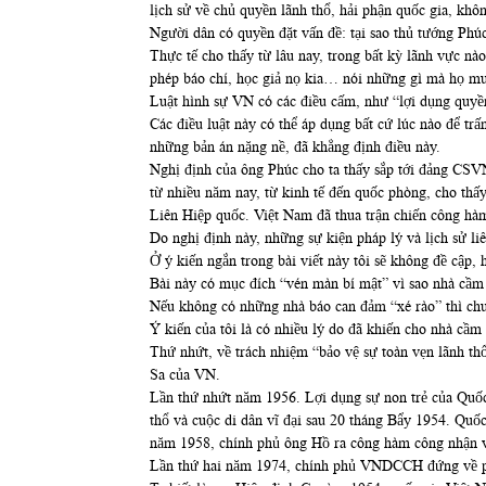
lịch sử về chủ quyền lãnh thổ, hải phận quốc gia, kh
Người dân có quyền đặt vấn đề: tại sao thủ tướng Phúc
Thực tế cho thấy từ lâu nay, trong bất kỳ lãnh vực nào
phép báo chí, học giả nọ kia… nói những gì mà họ mu
Luật hình sự VN có các điều cấm, như “lợi dụng quyề
Các điều luật này có thể áp dụng bất cứ lúc nào để t
những bản án nặng nề, đã khẳng định điều này.
Nghị định của ông Phúc cho ta thấy sắp tới đảng CSV
từ nhiều năm nay, từ kinh tế đến quốc phòng, cho th
Liên Hiệp quốc. Việt Nam đã thua trận chiến công hà
Do nghị định này, những sự kiện pháp lý và lịch sử li
Ở ý kiến ngắn trong bài viết này tôi sẽ không đề cập
Bài này có mục đích “vén màn bí mật” vì sao nhà cầ
Nếu không có những nhà báo can đảm “xé rào” thì chu
Ý kiến của tôi là có nhiều lý do đã khiến cho nhà cầ
Thứ nhứt, về trách nhiệm “bảo vệ sự toàn vẹn lãnh 
Sa của VN.
Lần thứ nhứt năm 1956. Lợi dụng sự non trẻ của Quốc
thổ và cuộc di dân vĩ đại sau 20 tháng Bẩy 1954. Q
năm 1958, chính phủ ông Hồ ra công hàm công nhận v
Lần thứ hai năm 1974, chính phủ VNDCCH đứng về ph