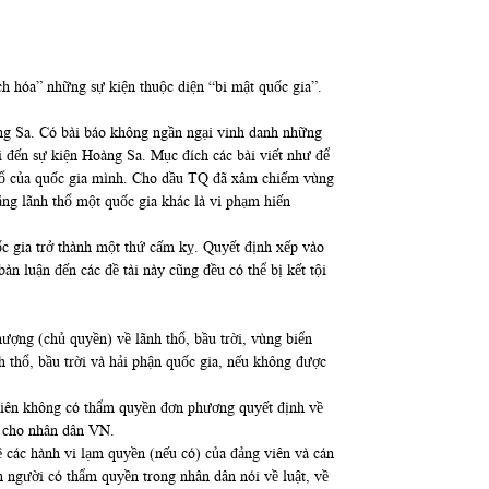
h hóa” những sự kiện thuộc diện “bi mật quốc gia”.
ng Sa. Có bài báo không ngần ngại vinh danh những
 đến sự kiện Hoàng Sa. Mục đích các bài viết như để
thổ của quốc gia mình. Cho dầu TQ đã xâm chiếm vùng
ng lãnh thổ một quốc gia khác là vi phạm hiến
c gia trở thành một thứ cấm kỵ. Quyết định xếp vào
n luận đến các đề tài này cũng đều có thể bị kết tội
ợng (chủ quyền) về lãnh thổ, bầu trời, vùng biển
 thổ, bầu trời và hải phận quốc gia, nếu không được
viên không có thẩm quyền đơn phương quyết định về
ện cho nhân dân VN.
ệ các hành vi lạm quyền (nếu có) của đảng viên và cán
n người có thẩm quyền trong nhân dân nói về luật, về