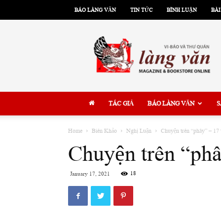
BÁO LÀNG VĂN
TIN TỨC
BÌNH LUẬN
BÀI
Làng
Văn
TÁC GIẢ
BÁO LÀNG VĂN
S
Home
Biên Khảo
Nghị Luận
Chuyện trên “phây” – 17 
Chuyện trên “phâ
18
January 17, 2021