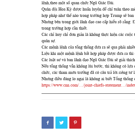
lệnh,theo một số quan chức Ngũ Giác Đài.
Quân đội Hoa Kỳ được huấn luyện để chỉ tuân theo mện
hợp pháp như thế nào trong trường hợp Trump sẽ ban 
Nhưng bên trong giới lãnh đạo cao cấp hiểu rõ rằng: 
trong trường hợp cần thiết.
Các chỉ huy chỉ đơn giản là không thực hiện các cuộc
quân sự.
Các mệnh lệnh của tổng thống đưa ra sẽ qua phải nhiề
Liệu khi một mệnh lệnh bất hợp pháp được đưa ra thì 
Các luật sư và ban lãnh đạo Ngũ Giác Đài sẽ giải thíc
Nếu tổng thống vẫn không lùi bước, thì không có lựa 
chức, các tham mưu trưởng đã có câu trả lời riêng tư 
Nhưng điều đáng lo ngại là không ai biết Tổng thống 
https://www.cnn.com/…/joint-chiefs-statement…/inde
____________________________________________