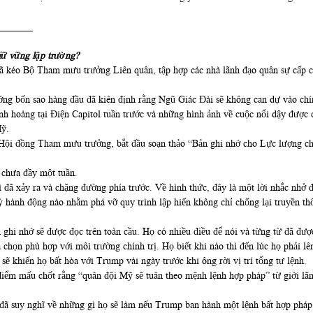
_______
iữ vững lập trường?
 đã kéo Bộ Tham mưu trưởng Liên quân, tập hợp các nhà lãnh đạo quân sự cấp 
ng bốn sao hàng đầu đã kiên định rằng Ngũ Giác Đài sẽ không can dự vào chín
h hoàng tại Điện Capitol tuần trước và những hình ảnh về cuộc nổi dậy được ch
Mỹ.
 Hội đồng Tham mưu trưởng, bắt đầu soạn thảo “Bản ghi nhớ cho Lực lượng ch
 chưa đầy một tuần.
đã xảy ra và chặng đường phía trước. Về hình thức, đây là một lời nhắc nhở đ
 hành động nào nhằm phá vỡ quy trình lập hiến không chỉ chống lại truyền thốn
ghi nhớ sẽ được đọc trên toàn cầu. Họ có nhiều điều để nói và từng từ đã được
chọn phù hợp với môi trường chính trị. Họ biết khi nào thì đến lúc họ phải lên
sẽ khiến họ bất hòa với Trump vài ngày trước khi ông rời vị trí tổng tư lệnh.
điểm mấu chốt rằng “quân đội Mỹ sẽ tuân theo mệnh lệnh hợp pháp” từ giới lã
i đã suy nghĩ về những gì họ sẽ làm nếu Trump ban hành một lệnh bất hợp pháp, 