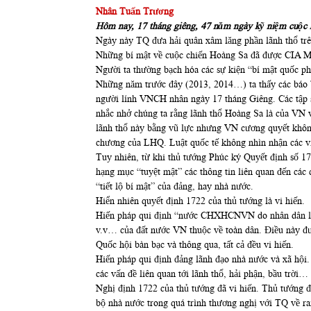
Nhân Tuấn Trương
Hôm nay, 17 tháng giêng, 47 năm ngày kỹ niệm cuộc 
Ngày này TQ đưa hải quân xâm lăng phần lãnh thổ trê
Những bí mật về cuộc chiến Hoàng Sa đã được CIA Mỹ g
Người ta thường bạch hóa các sự kiện “bí mật quốc p
Những năm trước đây (2013, 2014…) ta thấy các báo 
người lính VNCH nhân ngày 17 tháng Giêng. Các tập s
nhắc nhở chúng ta rằng lãnh thổ Hoàng Sa là của VN
lãnh thổ này bằng vũ lực nhưng VN cương quyết không
chương của LHQ. Luật quốc tế không nhìn nhận các vi
Tuy nhiên, từ khi thủ tướng Phúc ký Quyết định số 1
hạng mục “tuyệt mật” các thông tin liên quan đến các 
“tiết lộ bí mật” của đảng, hay nhà nước.
Hiển nhiên quyết định 1722 của thủ tướng là vi hiến.
Hiến pháp qui định “nước CHXHCNVN do nhân dân làm c
v.v… của đất nước VN thuộc về toàn dân. Điều này đượ
Quốc hội bàn bạc và thông qua, tất cả đều vi hiến.
Hiến pháp qui định đảng lãnh đạo nhà nước và xã hội
các vấn đề liên quan tới lãnh thổ, hải phận, bầu trời
Nghị định 1722 của thủ tướng đã vi hiến. Thủ tướng đ
bộ nhà nước trong quá trình thương nghị với TQ về ra