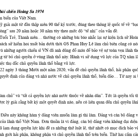
hải chiến Hoàng Sa 1974
n biển của Việt Nam.
iải mật từ đầu thập niên 90 thế kỷ trước, đúng theo thông lệ quốc tế về “bạc
hòng” sau 20 năm hoặc 30 năm tùy theo mức độ “tế nhị” của vấn đề.
Tuổi Trẻ, Thanh niên… thường có những bài báo nhắc lại sự kiện lịch sử Hoà
ách sử hiếm hoi xuất bản dưới thời GS Phan Huy Lê làm chủ biên cũng có nói
 và những người chiến sĩ VN đã anh dũng đổ máu để bảo vệ sự toàn vẹn lãnh 
 từ bỏ chủ quyền ở vùng lãnh thổ này. Hành vi sử dụng vũ lực của TQ xâm lă
ệc thụ đắc chủ quyền lãnh thổ bằng vũ lực.
722 ngày 3 tháng Mười một năm 2020, vấn đề chủ quyền lãnh thổ, hải phận quố
quyết định của đảng và nhà nước về chủ quyền lãnh thổ, biển đảo… Từ nay ai bà
hủ” và “tất cả quyền lực nhà nước thuộc về nhân dân”. Tức là quyền tối thư
c lý giải rằng bất kỳ một quyết định nào, nếu có liên quan đến chủ quyền lãnh
. Điều này không hàm ý đảng viên muốn làm gì thì làm. Đảng và cán bộ đảng 
… của lãnh thổ Việt Nam. Đơn thuần là vì đảng, cán bộ đảng viên không đại di
ã lạm dụng quyền lực khi đề ra những thứ luật lệ, thứ nhứt có mục đích bảo v
nh giới hải phận, không phận và chủ quyền lãnh thổ trên biển. Thứ hai cấm cả