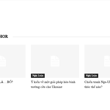
THOR
Nghị Luận
Nghị Luận
 LÀ …BỔ?
Ý kiến về một giải pháp hòa bình
Chiến tranh Nga-Uk
trường cửu cho Ukraine
thúc thế nào?