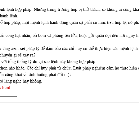
h lệnh hợp pháp. Nhưng trong trường hợp bị thử thách, sẽ không ai công khai 
hành lệnh.
Để hợp pháp, một mệnh lệnh hành động quân sự phải có mục tiêu hợp lệ, nó phả
 tấn công hạt nhân, bỏ bom và phóng tên lửa, hoặc gửi quân đội đến nơi nguy
u tầng xem xét pháp lý để đảm bảo các chỉ huy có thể thực hiện các mệnh lệnh 
chuyện gì sẽ xảy ra?
h với tổng thống lý do tại sao lệnh này không hợp pháp.
chọn nào khác. Các chỉ huy phải từ chức. Luật pháp nghiêm cấm họ thực hiện c
lẫn công khai về tình huống phải đối mặt.
có lắng nghe hay không.
x.html
________