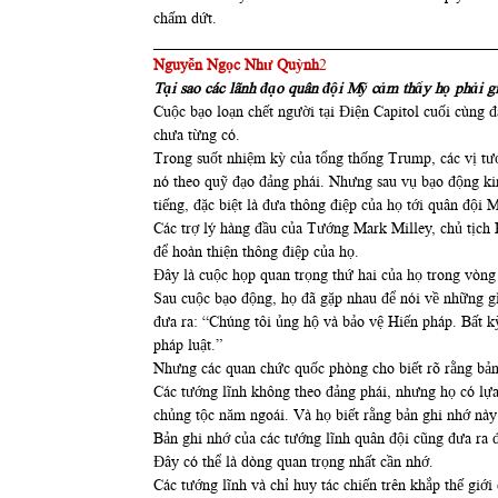
chấm dứt.
____________________________________________
Nguyễn Ngọc Như Quỳnh
2
Tại sao các lãnh đạo quân đội Mỹ cảm thấy họ phải g
Cuộc bạo loạn chết người tại Điện Capitol cuối cùng
chưa từng có.
Trong suốt nhiệm kỳ của tổng thống Trump, các vị tướ
nó theo quỹ đạo đảng phái. Nhưng sau vụ bạo động kin
tiếng, đặc biệt là đưa thông điệp của họ tới quân đội 
Các trợ lý hàng đầu của Tướng Mark Milley, chủ tịch
để hoàn thiện thông điệp của họ.
Đây là cuộc họp quan trọng thứ hai của họ trong vòng
Sau cuộc bạo động, họ đã gặp nhau để nói về những gì 
đưa ra: “Chúng tôi ủng hộ và bảo vệ Hiến pháp. Bất kỳ
pháp luật.”
Nhưng các quan chức quốc phòng cho biết rõ rằng bản 
Các tướng lĩnh không theo đảng phái, nhưng họ có lựa 
chủng tộc năm ngoái. Và họ biết rằng bản ghi nhớ này 
Bản ghi nhớ của các tướng lĩnh quân đội cũng đưa ra 
Đây có thể là dòng quan trọng nhất cần nhớ.
Các tướng lĩnh và chỉ huy tác chiến trên khắp thế giớ