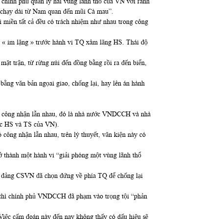
i chính phủ quản lý hai vùng lãnh thổ của VN với ranh
VN chạy dài từ Nam quan đến mũi Cà mau”.
miền tất cả đều có trách nhiệm như nhau trong công
 « im lặng » trước hành vi TQ xâm lăng HS. Thái độ
ặt trận, từ rừng núi đến đồng bằng rồi ra đến biển,
ằng văn bản ngọai giao, chống lại, hay lên án hành
ó công nhận lẫn nhau, đó là nhà nước VNDCCH và nhà
ức HS và TS của VN).
ông nhận lẫn nhau, trên lý thuyết, văn kiện này có
 thành một hành vi “giải phóng một vùng lãnh thổ
ấy đảng CSVN đã chọn đứng về phía TQ để chống lại
N thì chính phủ VNDCCH đã phạm vào trọng tội “phản
Việc cấm đoán này đến nay không thấy có dấu hiệu sẽ