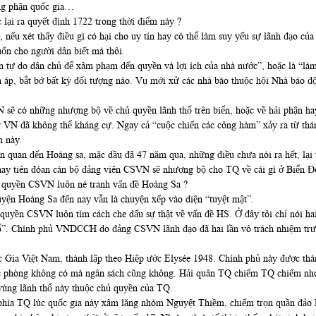
ông phận quốc gia…
 lại ra quyết định 1722 trong thời điểm này ?
, nếu xét thấy điều gì có hại cho uy tín hay có thể làm suy yếu sự lãnh đạo củ
ốn cho người dân biết mà thôi.
n tự do dân chủ để xâm phạm đến quyền và lợi ích của nhà nước”, hoặc là “là
rấn áp, bắt bớ bất kỳ đối tượng nào. Vụ mới xử các nhà báo thuộc hội Nhà báo
N sẽ có những nhượng bộ về chủ quyền lãnh thổ trên biển, hoặc về hải phận 
ấy VN đã không thể kháng cự. Ngay cả “cuộc chiến các công hàm” xảy ra từ t
m này.
ên quan đến Hoàng sa, mặc dầu đã 47 năm qua, những điều chưa nói ra hết, lại
, hay tiên đóan cán bộ đảng viên CSVN sẽ nhượng bộ cho TQ về cái gì ở Biển Đ
m quyền CSVN luôn né tranh vấn đề Hoàng Sa ?
yện Hoàng Sa đến nay vẫn là chuyện xếp vào diện “tuyệt mật”.
m quyền CSVN luôn tìm cách che dấu sự thật về vấn đề HS. Ở đây tôi chỉ nói ha
thổ”. Chính phủ VNDCCH do đảng CSVN lãnh đạo đã hai lần vô trách nhiệm tr
 Gia Việt Nam, thành lập theo Hiệp ước Elysée 1948. Chính phủ này được thàn
uốc phòng không có mà ngân sách cũng không. Hải quân TQ chiếm TQ chiếm nhó
ùng lãnh thổ này thuộc chủ quyền của TQ.
ía TQ lúc quốc gia này xâm lăng nhóm Nguyệt Thiềm, chiếm trọn quần đảo