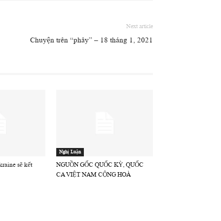
Next article
Chuyện trên “phây” – 18 tháng 1, 2021
Nghị Luận
raine sẽ kết
NGUỒN GỐC QUỐC KỲ, QUỐC
CA VIỆT NAM CỘNG HOÀ