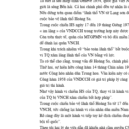
Ta biết là sau Hiệp định Genève 1954, quốc gia Việt N
giới là sông Bến hải. Cả hai chính phủ đều tự nhận l
Nếu đứng trên quan điểm “lãnh thổ VN từ Lạng sơn đ
cuộc bảo vệ lãnh thổ Hoàng Sa.
Trong cuộc chiến HS ngày 17 đến 19 tháng Giêng 197
« im lặng » của VNDCCH trong trường hợp này được 
Còn trên thực tế, quân của MTGPMN và bộ đội miền Bắ
để đánh lại quân VNCH.
Trong khi trách nhiệm về “bảo toàn lãnh thổ” bắt buộ
vi TQ xâm lăng lãnh thổ của VN bằng vũ lực.
Ta có thể cho rằng, trong vấn đề Hoàng Sa, chính ph
Thứ hai, sự hiện hữu công hàm 14 tháng Chín năm 19
nước Cộng hòa nhân dân Trung hoa. Văn kiện này có 
Công hàm 1958 của VNDCCH có giá trị pháp lý ràng bu
giá trị thi hành.
Như vậy hành vi chiếm HS của TQ, thay vì là hành v
của TQ bị VNCH xâm chiếm bất hợp pháp”.
Trong cuộc chiến bảo vệ lãnh thổ Hoàng Sa từ 17 đến
VNCH, tức chống lại hành vi của nhân dân miền Nam 
Rõ ràng đây là một hành vi tiếp tay kẻ địch chiếm 
bội tổ quốc”.
Theo tôi hai lý do vừa dẫn đã khiến nhà cầm quyền C