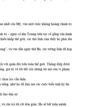
cao nhất của Mỹ, vào một cuộc khủng hoảng chính trị
h trị – ngay cả khi Trump liên tục cố gắng vận hành
iếu khắp thế giới, các thủ lĩnh cảm thấy họ phải lên
ung”, và vào đầu ngày thứ Ba, các tướng lĩnh đã họp
ối với quân đội trên toàn thế giới. Thông điệp được
g, giá trị và lời thề của chúng tôi mà còn vi phạm
 chọn lọc cẩn thận.
 tiếng, như họ đã làm sau các cuộc biểu tình kỳ thị
nh đạo dân sự.
và câu trả lời rất đơn giản: Họ sẽ bất tuân mệnh