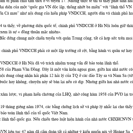
am bị phân chia tạm thời ở vĩ tuyến 17. Nhưng thực tế thì ta thấy phát sinh ha
à đại diện của một “quốc gia VN độc lập, thống nhứt ba miền” với “lãnh thổ 
ến Cà mau” như nội dung của hiến pháp VNDCCH, người dân và chính phủ hai 
4 ta thấy, về phương diện quốc tế, chính phủ VNDCCH ở Hà Nội luôn giữ thái
xem là sự « đồng thuận mặc nhiên».
c đứng chung một chiến tuyến với quân Trung cộng, tất cả hợp sức trên mọi m
c chính phủ VNDCCH phải có một lập trường rõ rệt, bằng hành vi quân sự hay b
ủ VNDCCH ở Hà Nội đã vô trách nhiệm trong vấn đề bảo toàn lãnh thổ.
58 của Phạm Văn Đồng. Đây là một văn kiện ngoại giao, giữa hai nhà nước c
nội dung công nhận hải phận 12 hải lý của TQ ở các đảo Tây sa và Nam Sa (t
ộc hay không, chuyện này sẽ bàn lại nếu có dịp. Nhưng giữa hai nhà nước có c
i xâm lược, vi phạm hiến chương của LHQ, nhờ công hàm 1958 của PVĐ lại trở
 19 tháng giêng năm 1974, các bằng chứng lịch sử và pháp lý nhắc lại cho th
bảo toàn lãnh thổ của tổ quốc Việt Nam.
đoạt lãnh thổ quốc gia. Nếu chiếu theo luật hiện hành của nhà nước CHXHCNV
SVN liên tục 47 năm đã cấm đoán tất cả những ý kiến muốn nói về Hoàng Sa. 