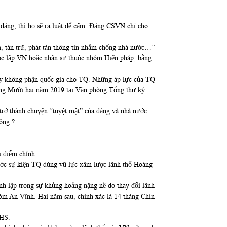
a đảng, thì họ sẽ ra luật để cấm. Đảng CSVN chỉ cho
m, tàn trữ, phát tán thông tin nhằm chống nhà nước…”
 độc lập VN hoặc nhân sự thuộc nhóm Hiến pháp, bằng
hay không phận quốc gia cho TQ. Những áp lực của TQ
háng Mười hai năm 2019 tại Văn phòng Tổng thư ký
 trở thành chuyện “tuyệt mật” của đảng và nhà nước.
ông ?
i điểm chính.
ước sự kiện TQ dùng vũ lực xâm lược lãnh thổ Hoàng
h lập trong sự khủng hoảng nặng nề do thay đổi lãnh
m An Vĩnh. Hai năm sau, chính xác là 14 tháng Chín
 HS.