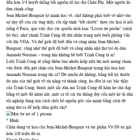
đến hơn 3/4 huyết thống bắt nguồn từ lục địa Châu Phi. Một người da
đen chính cống.
Jean-Michel-Basquiat tự mình học vẽ, chứ không phải biết vẽ nhờ vào
sự dạy dỗ của các ông thầy, rồi tập tành “bắt chước” theo các họa sĩ nổi
tiếng ở Paris, qua việc đọc các quyển sách loại “Livres de poche” (sách
bỏ túi), như chính Trịnh Cung đã thú nhận trong một buổi phỏng vấn
với đài VOA. Và thế giới đã biết đến và công nhận Jean-Michel-
Basquiat, cũng như thế giới đã biết và công nhận nhà thơ trẻ da đen
Amanda Norman – trong khi không hề biết Trịnh Cung là ai!
Liệu Trịnh Cung sẽ sống thêm bao nhiêu kiếp nữa thì mới mong chạm
vào được đến gót chân của Jean-Michel-Basquiat trong hội họa hay
Amanda Norman trong thi ca? Dù muốn dù không, bằng bất kỳ thước
đo nào của thế giới về tài năng và thành công, họ đều là các bậc thầy
của Trịnh Cung, thuộc một sắc dân mà Trịnh Cung đã hăm he chà đạp
bằng tờ một đô nhàu nát, móc ra từ cái túi thủng đáy của một kẻ di dân
tội nghiệp đang tìm cách chối bỏ nguồn gốc của mình bằng cách đè
nàng thơ ra để hiếp dâm giữa chợ!
* Hình:
Chân dung tự họa của Jean-Michel-Basquiat và tác phẩm Vô Đề trị giá
hơn 110 triệu đô-la.