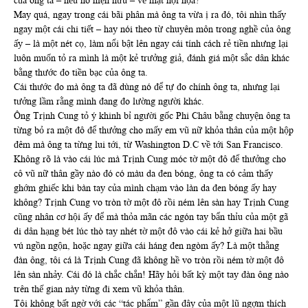
của ông ta – nếu nó hiện hữu – về mặt hội họa?
May quá, ngay trong cái bãi phân mà ông ta vừa ị ra đó, tôi nhìn thấy
ngay một cái chi tiết – hay nói theo từ chuyên môn trong nghề của ông
ấy – là một nét cọ, làm nổi bật lên ngay cái tính cách rẻ tiền nhưng lại
luôn muốn tỏ ra mình là một kẻ trưởng giả, đánh giá một sắc dân khác
bằng thước đo tiền bạc của ông ta.
Cái thước đo mà ông ta đã dùng nó để tự đo chính ông ta, nhưng lại
tưởng lầm rằng mình đang đo lường người khác.
Ông Trịnh Cung tỏ ý khinh bỉ người gốc Phi Châu bằng chuyện ông ta
từng bỏ ra một đô để thưởng cho mấy em vũ nữ khỏa thân của một hộp
đêm mà ông ta từng lui tới, từ Washington D.C về tới San Francisco.
Không rõ là vào cái lúc mà Trịnh Cung móc tờ một đô để thưởng cho
cô vũ nữ thân gầy nào đó có màu da đen bóng, ông ta có cảm thấy
ghớm ghiếc khi bàn tay của mình chạm vào làn da đen bóng ấy hay
không? Trịnh Cung vo tròn tờ một đô rồi ném lên sàn hay Trịnh Cung
cũng nhân cơ hội ấy để mà thỏa mãn các ngón tay bẩn thỉu của một gã
di dân hạng bét lúc thò tay nhét tờ một đô vào cái kẻ hở giữa hai bầu
vú ngồn ngộn, hoặc ngay giữa cái háng đen ngòm ấy? Là một thằng
đàn ông, tôi cá là Trịnh Cung đã không hề vo tròn rồi ném tờ một đô
lên sàn nhảy. Cái đó là chắc chắn! Hãy hỏi bất kỳ một tay đàn ông nào
trên thế gian này từng đi xem vũ khỏa thân.
Tôi không bất ngờ với các “tác phẩm” gần đây của một lũ ngợm thích