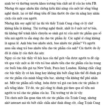
nịnh bợ và thường xuyên khoa trương bản chất nô lệ của họ trên FB.
Nhưng tôi ngạc nhiên khi chứng kiến khả năng của một kẻ sống bằng
nghệ thuật, lại có thể dùng tiền để làm thước đo cho tài năng hay nhân
cách của một con người.
Nhưng khi suy nghĩ kỹ lại thì tôi thấy Trịnh Cung cũng có lý chứ
không hẳn là không. Thị trường nghệ thuật, nhất là ở một xứ tư bản,
thì không thể tránh khỏi chuyện so sánh giá trị của một tác phẩm qua số
tiền mà người ta sẵn sàng chi cho tác phẩm ấy. Các nghệ sĩ cũng không
là ngoại lệ. Anh bán bao nhiêu sách, bao nhiêu tác phẩm? Và người
mua sẵn sàng trả bao nhiêu tiền cho tác phẩm của anh? Cái thước đo ấy
đã là chân lý của thời đại này.
Ngay cả các bậc thầy về hội họa của thế giới vẫn được người ta đề cập
tới qua việc một ai đó vừa trả bao nhiêu tiền cho tác phẩm của họ trong
các buổi bán đấu giá tại New York, Paris hay London. Không chắc rằng
các bậc thầy ấy có hài lòng hay không khi biết rằng hậu thế đã đánh giá
các tác phẩm của mình bằng tiền bạc, nhưng vẫn không thể phủ nhận
nó. Một tác phẩm nổi tiếng, luôn được trả giá cao hơn các tác phẩm ít
nổi tiếng khác. Từ đó, tác giả cũng bị đánh giá theo qua số tiền mà
người ta trả cho tác phâm của họ. Thị trường tự do là vậy.
Tôi chưa một lần quan tâm tới các tác phẩm của Trịnh Cung, nhưng
nhờ internet mà tôi biết chắc chắn như đinh đóng cột, rằng Trịnh Cung