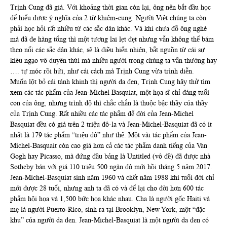
Trịnh Cung đã già. Với khoảng thời gian còn lại, ông nên bắt đầu học
để hiểu được ý nghĩa của 2 từ khiêm-cung. Người Việt chúng ta còn
phải học hỏi rất nhiều từ các sắc dân khác. Và khi chưa đỗ ông nghè
mà đã đe hàng tổng thì một tương lai lẹt đẹt nhưng vẫn không thể bám
theo nổi các sắc dân khác, sẽ là điều hiển nhiên, bắt nguồn từ cái sự
kiêu ngạo vô duyên thúi mà nhiều người trong chúng ta vẫn thường hay
…. tự móc rồi hửi, như cái cách mà Trịnh Cung vừa trình diễn.
Muốn lột bỏ cái tánh khinh thị người da đen, Trịnh Cung hãy thử tìm
xem các tác phẩm của Jean-Michel Basquiat, một họa sĩ chỉ đáng tuổi
con của ông, nhưng trình độ thì chắc chắn là thuộc bậc thầy của thầy
của Trịnh Cung. Rất nhiều các tác phẩm để đời của Jean-Michel
Basquiat đều có giá trên 2 triệu đô-la và Jean-Michel-Basquiat đã có ít
nhất là 179 tác phẩm “triệu đô” như thế. Một vài tác phẩm của Jean-
Michel-Basquait còn cao giá hơn cả các tác phẩm danh tiếng của Van
Gogh hay Picasso, mà đứng đầu bảng là Untitled (vô đề) đã được nhà
Sotheby bán với giá 110 triệu 500 ngàn đô mới hồi tháng 5 năm 2017.
Jean-Michel-Basquiat sinh năm 1960 và chết năm 1988 khi tuổi đời chỉ
mới được 28 tuổi, nhưng anh ta đã có và để lại cho đời hơn 600 tác
phẩm hội họa và 1,500 bức họa khác nhau. Cha là người gốc Haiti và
mẹ là người Puerto-Rico, sinh ra tại Brooklyn, New York, một “đặc
khu” của người da đen. Jean-Michel-Basquiat là một người da đen có