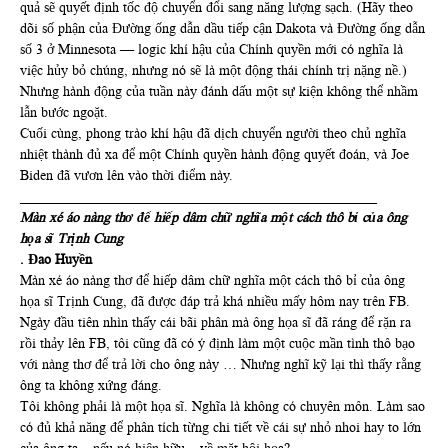
quả sẽ quyết định tốc độ chuyển đổi sang năng lượng sạch. (Hãy theo
dõi số phận của Đường ống dẫn dầu tiếp cận Dakota và Đường ống dẫn
số 3 ở Minnesota — logic khí hậu của Chính quyền mới có nghĩa là
việc hủy bỏ chúng, nhưng nó sẽ là một động thái chính trị nặng nề.)
Nhưng hành động của tuần này đánh dấu một sự kiện không thể nhầm
lẫn bước ngoặt.
Cuối cùng, phong trào khí hậu đã dịch chuyển người theo chủ nghĩa
nhiệt thành đủ xa để một Chính quyền hành động quyết đoán, và Joe
Biden đã vươn lên vào thời điểm này.
___________________________________________________
Màn xé áo nàng thơ để hiếp dâm chữ nghĩa một cách thô bỉ của ông
họa sĩ Trịnh Cung
. Đao Huyền
Màn xé áo nàng thơ để hiếp dâm chữ nghĩa một cách thô bỉ của ông
họa sĩ Trịnh Cung, đã được đáp trả khá nhiều mấy hôm nay trên FB.
Ngày đầu tiên nhìn thấy cái bãi phân mà ông họa sĩ đã ráng để rặn ra
rồi thảy lên FB, tôi cũng đã có ý định làm một cuộc mần tình thô bạo
với nàng thơ để trả lời cho ông này … Nhưng nghĩ kỹ lại thì thấy rằng
ông ta không xứng đáng.
Tôi không phải là một họa sĩ. Nghĩa là không có chuyên môn. Làm sao
có đủ khả năng để phân tích từng chi tiết về cái sự nhỏ nhoi hay to lớn