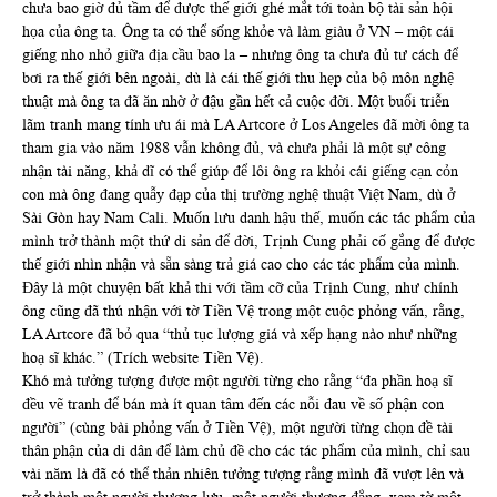
chưa bao giờ đủ tầm để được thế giới ghé mắt tới toàn bộ tài sản hội
họa của ông ta. Ông ta có thể sống khỏe và làm giàu ở VN – một cái
giếng nho nhỏ giữa địa cầu bao la – nhưng ông ta chưa đủ tư cách để
bơi ra thế giới bên ngoài, dù là cái thế giới thu hẹp của bộ môn nghệ
thuật mà ông ta đã ăn nhờ ở đậu gần hết cả cuộc đời. Một buổi triễn
lãm tranh mang tính ưu ái mà LA Artcore ở Los Angeles đã mời ông ta
tham gia vào năm 1988 vẫn không đủ, và chưa phải là một sự công
nhận tài năng, khả dĩ có thể giúp để lôi ông ra khỏi cái giếng cạn cỏn
con mà ông đang quẫy đạp của thị trường nghệ thuật Việt Nam, dù ở
Sài Gòn hay Nam Cali. Muốn lưu danh hậu thế, muốn các tác phẩm của
mình trở thành một thứ di sản để đời, Trịnh Cung phải cố gắng để được
thế giới nhìn nhận và sẵn sàng trả giá cao cho các tác phẩm của mình.
Đây là một chuyện bất khả thi với tầm cỡ của Trịnh Cung, như chính
ông cũng đã thú nhận với tờ Tiền Vệ trong một cuộc phỏng vấn, rằng,
LA Artcore đã bỏ qua “thủ tục lượng giá và xếp hạng nào như những
hoạ sĩ khác.” (Trích website Tiền Vệ).
Khó mà tưởng tượng được một người từng cho rằng “đa phần hoạ sĩ
đều vẽ tranh để bán mà ít quan tâm đến các nỗi đau về số phận con
người” (cùng bài phỏng vấn ở Tiền Vệ), một người từng chọn đề tài
thân phận của di dân để làm chủ đề cho các tác phẩm của mình, chỉ sau
vài năm là đã có thể thản nhiên tưởng tượng rằng mình đã vượt lên và