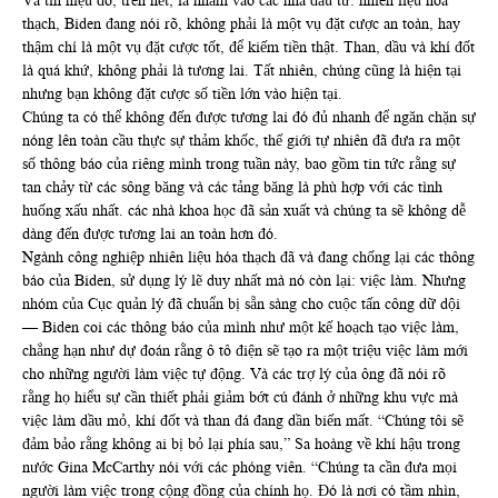
Và tín hiệu đó, trên hết, là nhằm vào các nhà đầu tư: nhiên liệu hóa
thạch, Biden đang nói rõ, không phải là một vụ đặt cược an toàn, hay
thậm chí là một vụ đặt cược tốt, để kiếm tiền thật. Than, dầu và khí đốt
là quá khứ, không phải là tương lai. Tất nhiên, chúng cũng là hiện tại
nhưng bạn không đặt cược số tiền lớn vào hiện tại.
Chúng ta có thể không đến được tương lai đó đủ nhanh để ngăn chặn sự
nóng lên toàn cầu thực sự thảm khốc, thế giới tự nhiên đã đưa ra một
số thông báo của riêng mình trong tuần này, bao gồm tin tức rằng sự
tan chảy từ các sông băng và các tảng băng là phù hợp với các tình
huống xấu nhất. các nhà khoa học đã sản xuất và chúng ta sẽ không dễ
dàng đến được tương lai an toàn hơn đó.
Ngành công nghiệp nhiên liệu hóa thạch đã và đang chống lại các thông
báo của Biden, sử dụng lý lẽ duy nhất mà nó còn lại: việc làm. Nhưng
nhóm của Cục quản lý đã chuẩn bị sẵn sàng cho cuộc tấn công dữ dội
— Biden coi các thông báo của mình như một kế hoạch tạo việc làm,
chẳng hạn như dự đoán rằng ô tô điện sẽ tạo ra một triệu việc làm mới
cho những người làm việc tự động. Và các trợ lý của ông đã nói rõ
rằng họ hiểu sự cần thiết phải giảm bớt cú đánh ở những khu vực mà
việc làm dầu mỏ, khí đốt và than đá đang dần biến mất. “Chúng tôi sẽ
đảm bảo rằng không ai bị bỏ lại phía sau,” Sa hoàng về khí hậu trong
nước Gina McCarthy nói với các phóng viên. “Chúng ta cần đưa mọi
người làm việc trong cộng đồng của chính họ. Đó là nơi có tầm nhìn,