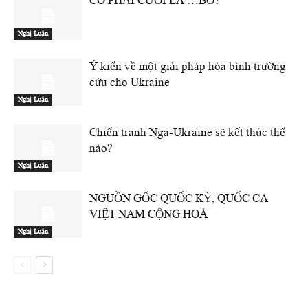
CÓ PHẢI CƯỜI LÀ …BỔ?
Nghị Luận
Ý kiến về một giải pháp hòa bình trường
cửu cho Ukraine
Nghị Luận
Chiến tranh Nga-Ukraine sẽ kết thúc thế
nào?
Nghị Luận
NGUỒN GỐC QUỐC KỲ, QUỐC CA
VIỆT NAM CỘNG HOÀ
Nghị Luận