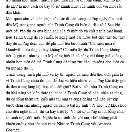
trở thành một người thượng lưu, một người thượng đẳng, xem tờ một
đô như là một cách để bày tỏ sự khinh miệt của mình đối với một sắc
dân khác.
Mối quan tâm về thân phận của các di dân trong những ngày đầu mới
đến Mỹ trong con người của Trịnh Cung đã biến đi đâu rồi? Sau khi ị
một bãi vào thi ca qua hình ảnh của tờ một đô và chữ nghĩa mạt hạng,
liệu Trịnh Cung đã có chuẩn bị xong một bãi nước bọt cho thật to, thật
đầy đủ những đờm dãi, để phỉ nhổ lên bức tranh “Cái mền mua ở
Goodwill” của ông ta hay không? Cái mền ấy, dù Trịnh Cung không
tiết lộ giá cả, nhưng ai ở Mỹ cũng biết là nó cũng chỉ đáng giá không
nhiều hơn một đô mà Trịnh Cung đã từng “tự hào” thưởng cho một cô
vũ nữ nào đó …
Trịnh Cung thích phỉ nhổ và kỳ thị người da mầu đến thế, đơn giản là
vì Trịnh Cung chưa đủ tầm để đọc và hiểu nhiều về những bậc thầy gốc
da đen trong làng hội họa của thế giới? Bởi vì nếu như Trịnh Cung có
đủ khả năng và kiến thức thì chắc là Trịnh Cung sẽ phải nhận ra rằng,
dù có sống thêm vài kiếp nữa thì ông ta cũng chẳng thể nào bắt kịp
bước chân của những người da đen, ở bất kỳ lĩnh vực nào. Từ khoa học
cho đến nghệ thuật, thi ca hay triết lý. Và tôi sẽ chứng mình bằng cách
so sánh một-đối-một. Nghĩa là so sánh táo với táo, chứ không phải
khiên cưỡng như táo với cam. Như so Trịnh Cung với Amanda
Gorman.