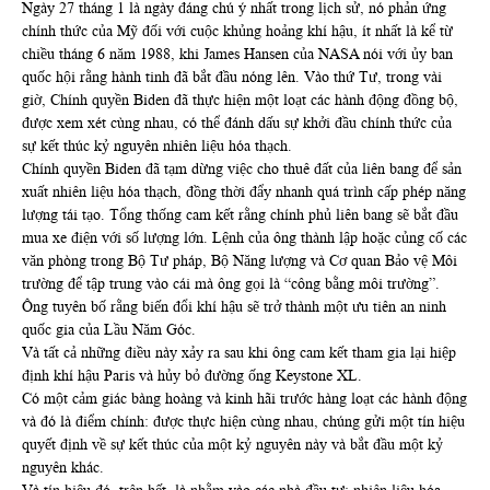
Ngày 27 tháng 1 là ngày đáng chú ý nhất trong lịch sử, nó phản ứng
chính thức của Mỹ đối với cuộc khủng hoảng khí hậu, ít nhất là kể từ
chiều tháng 6 năm 1988, khi James Hansen của NASA nói với ủy ban
quốc hội rằng hành tinh đã bắt đầu nóng lên. Vào thứ Tư, trong vài
giờ, Chính quyền Biden đã thực hiện một loạt các hành động đồng bộ,
được xem xét cùng nhau, có thể đánh dấu sự khởi đầu chính thức của
sự kết thúc kỷ nguyên nhiên liệu hóa thạch.
Chính quyền Biden đã tạm dừng việc cho thuê đất của liên bang để sản
xuất nhiên liệu hóa thạch, đồng thời đẩy nhanh quá trình cấp phép năng
lượng tái tạo. Tổng thống cam kết rằng chính phủ liên bang sẽ bắt đầu
mua xe điện với số lượng lớn. Lệnh của ông thành lập hoặc củng cố các
văn phòng trong Bộ Tư pháp, Bộ Năng lượng và Cơ quan Bảo vệ Môi
trường để tập trung vào cái mà ông gọi là “công bằng môi trường”.
Ông tuyên bố rằng biến đổi khí hậu sẽ trở thành một ưu tiên an ninh
quốc gia của Lầu Năm Góc.
Và tất cả những điều này xảy ra sau khi ông cam kết tham gia lại hiệp
định khí hậu Paris và hủy bỏ đường ống Keystone XL.
Có một cảm giác bàng hoàng và kinh hãi trước hàng loạt các hành động
và đó là điểm chính: được thực hiện cùng nhau, chúng gửi một tín hiệu
quyết định về sự kết thúc của một kỷ nguyên này và bắt đầu một kỷ
nguyên khác.