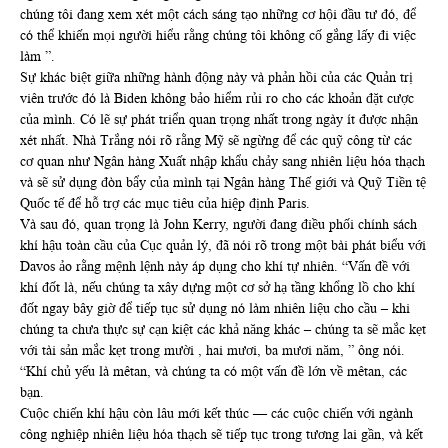
chúng tôi đang xem xét một cách sáng tạo những cơ hội đầu tư đó, để
có thể khiến mọi người hiểu rằng chúng tôi không cố gắng lấy đi việc
làm ”.
Sự khác biệt giữa những hành động này và phản hồi của các Quản trị
viên trước đó là Biden không bảo hiểm rủi ro cho các khoản đặt cược
của mình. Có lẽ sự phát triển quan trọng nhất trong ngày ít được nhận
xét nhất. Nhà Trắng nói rõ rằng Mỹ sẽ ngừng để các quỹ công từ các
cơ quan như Ngân hàng Xuất nhập khẩu chảy sang nhiên liệu hóa thạch
và sẽ sử dụng đòn bẩy của mình tại Ngân hàng Thế giới và Quỹ Tiền tệ
Quốc tế để hỗ trợ các mục tiêu của hiệp định Paris.
Và sau đó, quan trọng là John Kerry, người đang điều phối chính sách
khí hậu toàn cầu của Cục quản lý, đã nói rõ trong một bài phát biểu với
Davos ảo rằng mệnh lệnh này áp dụng cho khí tự nhiên. “Vấn đề với
khí đốt là, nếu chúng ta xây dựng một cơ sở hạ tầng khổng lồ cho khí
đốt ngay bây giờ để tiếp tục sử dụng nó làm nhiên liệu cho cầu – khi
chúng ta chưa thực sự cạn kiệt các khả năng khác – chúng ta sẽ mắc kẹt
với tài sản mắc kẹt trong mười , hai mươi, ba mươi năm, ” ông nói.
“Khí chủ yếu là mêtan, và chúng ta có một vấn đề lớn về mêtan, các
bạn.
Cuộc chiến khí hậu còn lâu mới kết thúc — các cuộc chiến với ngành
công nghiệp nhiên liệu hóa thạch sẽ tiếp tục trong tương lai gần, và kết