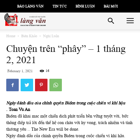
BÁO LÀNG VĂN
TIN TỨC
BÌNH LUẬN
BÀI MỚI
Home
Biên Khảo
Nghị Luận
Chuyện trên “phây” – 1 tháng
2, 2021
16
February 1, 2021
Ngày đánh dấu của chính quyền Biden trong cuộc chiến vì khí hậu
. Toan Vu An
Biden đã khai mac một chiến dich phát triển bền vững tuyệt vời, bức
thông điệp trả lời đến thế hệ con cháu với hy vong, trách nhiệm và tình
thương yêu .. The New Era will be done.
Ngày đánh dấu của chính quyền Biden trong cuộc chiến vì khí hậu.