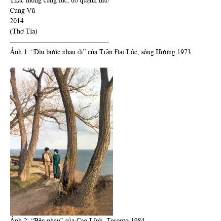
Thác mong cùng lúc, đỡ quạnh hiu!
Cung Vũ
2014
(Thơ Tía)
——————————————-
Ảnh 1: “Dìu bước nhau đi” của Trần Đại Lộc, sông Hương 1973
Ảnh 2: “Bên nhau” của Cao Lĩnh, Toronto 1984