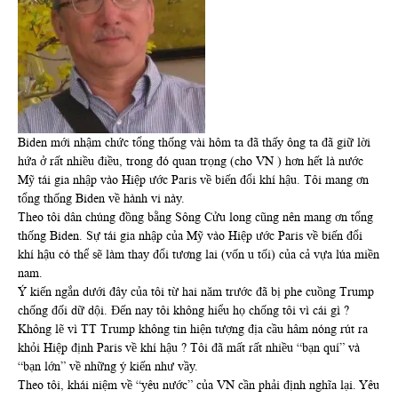
Biden mới nhậm chức tổng thống vài hôm ta đã thấy ông ta đã giữ lời
hứa ở rất nhiều điều, trong đó quan trọng (cho VN ) hơn hết là nước
Mỹ tái gia nhập vào Hiệp ước Paris về biến đổi khí hậu. Tôi mang ơn
tổng thống Biden về hành vi này.
Theo tôi dân chúng đồng bằng Sông Cửu long cũng nên mang ơn tổng
thống Biden. Sự tái gia nhập của Mỹ vào Hiệp ước Paris về biến đổi
khí hậu có thể sẽ làm thay đổi tương lai (vốn u tối) của cả vựa lúa miền
nam.
Ý kiến ngắn dưới đây của tôi từ hai năm trước đã bị phe cuồng Trump
chống đối dữ dội. Đến nay tôi không hiểu họ chống tôi vì cái gì ?
Không lẽ vì TT Trump không tin hiện tượng địa cầu hâm nóng rút ra
khỏi Hiệp định Paris về khí hậu ? Tôi đã mất rất nhiều “bạn quí” và
“bạn lớn” về những ý kiến như vầy.
Theo tôi, khái niệm về “yêu nước” của VN cần phải định nghĩa lại. Yêu