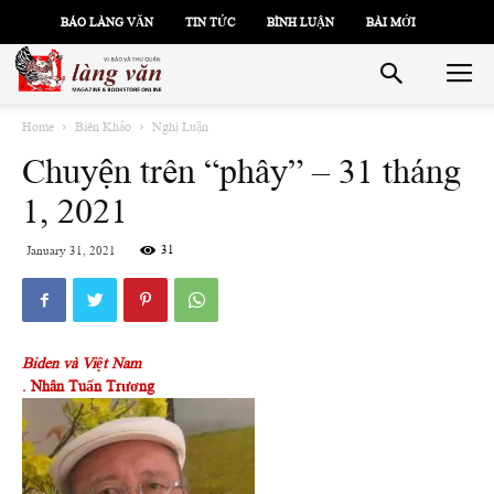
BÁO LÀNG VĂN
TIN TỨC
BÌNH LUẬN
BÀI MỚI
Home
Biên Khảo
Nghị Luận
Chuyện trên “phây” – 31 tháng
1, 2021
31
January 31, 2021
Biden và Việt Nam
. Nhân Tuấn Trương