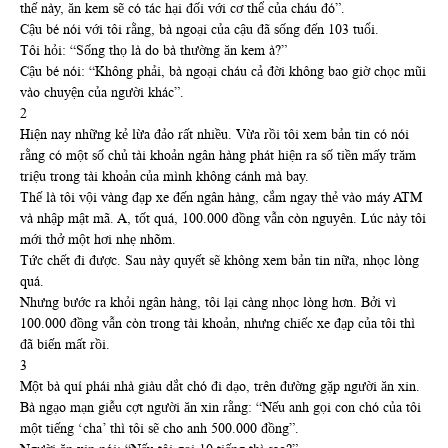
thế này, ăn kem sẽ có tác hại đối với cơ thể của cháu đó”.
Cậu bé nói với tôi rằng, bà ngoại của cậu đã sống đến 103 tuổi.
Tôi hỏi: “Sống thọ là do bà thường ăn kem à?”
Cậu bé nói: “Không phải, bà ngoại cháu cả đời không bao giờ chọc mũi
vào chuyện của người khác”.
2
Hiện nay những kẻ lừa đảo rất nhiều. Vừa rồi tôi xem bản tin có nói
rằng có một số chủ tài khoản ngân hàng phát hiện ra số tiền mấy trăm
triệu trong tài khoản của mình không cánh mà bay.
Thế là tôi vội vàng đạp xe đến ngân hàng, cắm ngay thẻ vào máy ATM
và nhập mật mã. A, tốt quá, 100.000 đồng vẫn còn nguyên. Lúc này tôi
mới thở một hơi nhẹ nhõm.
Tức chết đi được. Sau này quyết sẽ không xem bản tin nữa, nhọc lòng
quá.
Nhưng bước ra khỏi ngân hàng, tôi lại càng nhọc lòng hơn. Bởi vì
100.000 đồng vẫn còn trong tài khoản, nhưng chiếc xe đạp của tôi thì
đã biến mất rồi.
3
Một bà quí phái nhà giàu dắt chó đi dạo, trên đường gặp người ăn xin.
Bà ngạo mạn giễu cợt người ăn xin rằng: “Nếu anh gọi con chó của tôi
một tiếng ‘cha’ thì tôi sẽ cho anh 500.000 đồng”.