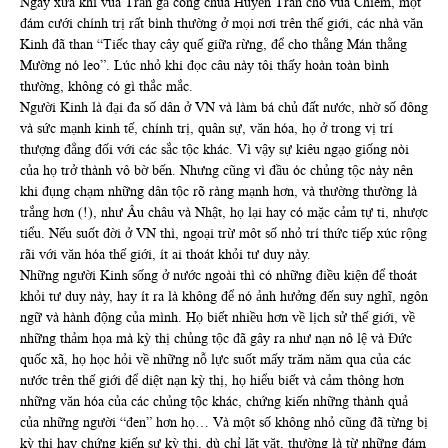
Ngày xưa khi vua Trần gả công chúa Huyền Trân cho vua Chiêm, một
đám cưới chính trị rất bình thường ở mọi nơi trên thế giới, các nhà văn
Kinh đã than “Tiếc thay cây quế giữa rừng, để cho thằng Mán thằng
Mường nó leo”. Lúc nhỏ khi đọc câu này tôi thấy hoàn toàn bình
thường, không có gì thắc mắc.
Người Kinh là đại đa số dân ở VN và làm bá chủ đất nước, nhờ số đông
và sức mạnh kinh tế, chính trị, quân sự, văn hóa, họ ở trong vị trí
thượng đẳng đối với các sắc tộc khác. Vì vậy sự kiêu ngạo giống nòi
của họ trở thành vô bờ bến. Nhưng cũng vì đầu óc chủng tộc này nên
khi đụng chạm những dân tộc rõ ràng mạnh hơn, và thường thường là
trắng hơn (!), như Âu châu và Nhật, họ lại hay có mặc cảm tự ti, nhược
tiểu. Nếu suốt đời ở VN thì, ngoại trừ môt số nhỏ trí thức tiếp xúc rộng
rãi với văn hóa thế giới, ít ai thoát khỏi tư duy này.
Những người Kinh sống ở nước ngoài thì có những điều kiện để thoát
khỏi tư duy này, hay ít ra là không để nó ảnh hưởng đến suy nghĩ, ngôn
ngữ và hành động của mình. Họ biết nhiều hơn về lịch sử thế giới, về
những thảm họa mà kỳ thị chủng tộc đã gây ra như nạn nô lệ và Đức
quốc xã, họ học hỏi về những nỗ lực suốt mấy trăm năm qua của các
nước trên thế giới để diệt nạn kỳ thị, họ hiểu biết và cảm thông hơn
những văn hóa của các chủng tộc khác, chứng kiến những thành quả
của những người “đen” hơn họ… Và một số không nhỏ cũng đã từng bị
kỳ thị hay chứng kiến sự kỳ thị, dù chỉ lặt vặt, thường là từ những đám