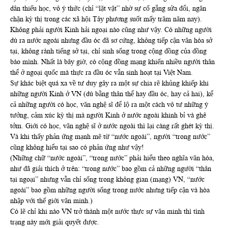
dân thiếu học, vô ý thức (chỉ “lặt vặt” nhờ sự cố gắng sửa đổi, ngăn
chặn kỳ thị trong các xã hội Tây phương suốt mấy trăm năm nay).
Không phải người Kinh hải ngoại nào cũng như vậy. Có những người
dù ra nước ngoài nhưng đầu óc đã sơ cứng, không tiếp cận văn hóa sở
tại, không rành tiếng sở tại, chỉ sinh sống trong cộng đồng của đồng
bào mình. Nhất là bây giờ, có cộng đồng mạng khiến nhiều người thân
thể ở ngoại quốc mà thực ra đầu óc vẫn sinh hoạt tại Việt Nam.
Sự khác biệt quá xa về tư duy gây ra một sự chia rẽ khủng khiếp khi
những người Kinh ở VN (dù bằng thân thể hay đầu óc, hay cả hai), kể
cả những người có học, văn nghệ sĩ để lộ ra một cách vô tư những ý
tưởng, cảm xúc kỳ thị mà người Kinh ở nước ngoài khinh bỉ và ghê
tởm. Giới có học, văn nghệ sĩ ở nước ngoài thì lại càng rất ghét kỳ thị.
Và khi thấy phản ứng mạnh mẽ từ “nước ngoài”, người “trong nước”
cũng không hiểu tại sao có phản ứng như vậy!
(Những chữ “nước ngoài”, “trong nước” phải hiểu theo nghĩa văn hóa,
như đã giải thích ở trên: “trong nước” bao gồm cả những người “thân
tại ngoại” nhưng vẫn chỉ sống trong không gian (mạng) VN, “nước
ngoài” bao gồm những người sống trong nước nhưng tiếp cận và hòa
nhập với thế giới văn minh.)
Có lẽ chỉ khi nào VN trở thành một nước thực sự văn minh thì tình
trạng này mới giải quyết được.