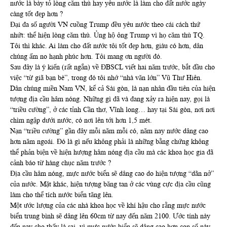
nước là bày tỏ lòng căm thù hay yêu nước là làm cho đất nước ngày
càng tốt đẹp hơn ?
Đại đa số người VN cuồng Trump đều yêu nước theo cái cách thứ
nhứt: thể hiện lòng căm thù. Ủng hộ ông Trump vì họ căm thù TQ.
Tôi thì khác. Ai làm cho đất nước tôi tốt đẹp hơn, giàu có hơn, dân
chúng ấm no hạnh phúc hơn. Tôi mang ơn người đó.
Sau đây là ý kiến (rất ngắn) về ĐBSCL viết hai năm trước, bắt đầu cho
việc “từ giã bạn bè”, trong đó tôi nhớ “nhà văn lớn” Vũ Thư Hiên.
Dân chúng miền Nam VN, kể cả Sài gòn, là nạn nhân đầu tiên của hiện
tượng địa cầu hâm nóng. Những gì đã và đang xảy ra hiện nay, gọi là
“triều cường”, ở các tỉnh Cần thơ, Vĩnh long… hay tại Sài gòn, nơi nơi
chìm ngập dưới nước, có nơi lên tới hơn 1,5 mét.
Nạn “triều cường” gần đây mỗi năm mỗi có, năm nay nước dâng cao
hơn năm ngoái. Đó là gì nếu không phải là những bằng chứng không
thể phản biện về hiện hượng hâm nóng địa cầu mà các khoa học gia đã
cảnh báo từ hàng chục năm trước ?
Địa cầu hâm nóng, mực nước biển sẽ dâng cao do hiện tượng “dãn nở”
của nước. Mặt khác, hiện tượng băng tan ở các vùng cực địa cầu cũng
làm cho thể tích nước biển tăng lên.
Một ước lượng của các nhà khoa học về khí hậu cho rằng mực nước
biển trung bình sẽ dâng lên 60cm từ nay đến năm 2100. Ước tính này
đến nay cho thấy là sai, vì mực nước biển sẽ dâng cao hơn con số này