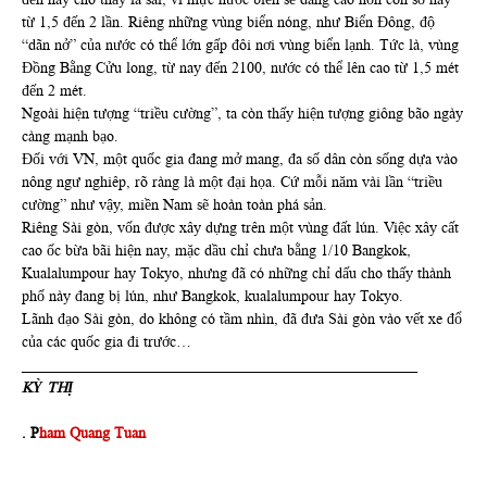
từ 1,5 đến 2 lần. Riêng những vùng biển nóng, như Biển Đông, độ
“dãn nở” của nước có thể lớn gấp đôi nơi vùng biển lạnh. Tức là, vùng
Đồng Bằng Cửu long, từ nay đến 2100, nước có thể lên cao từ 1,5 mét
đến 2 mét.
Ngoài hiện tượng “triều cường”, ta còn thấy hiện tượng giông bão ngày
càng mạnh bạo.
Đối với VN, một quốc gia đang mở mang, đa số dân còn sống dựa vào
nông ngư nghiêp, rõ ràng là một đại họa. Cứ mỗi năm vài lần “triều
cường” như vậy, miền Nam sẽ hoàn toàn phá sản.
Riêng Sài gòn, vốn được xây dựng trên một vùng đất lún. Việc xây cất
cao ốc bừa bãi hiện nay, mặc dầu chỉ chưa bằng 1/10 Bangkok,
Kualalumpour hay Tokyo, nhưng đã có những chỉ dấu cho thấy thành
phố này đang bị lún, như Bangkok, kualalumpour hay Tokyo.
Lãnh đạo Sài gòn, do không có tầm nhìn, đã đưa Sài gòn vào vết xe đổ
của các quốc gia đi trước…
____________________________________________________
KỲ THỊ
. P
ham Quang Tuan