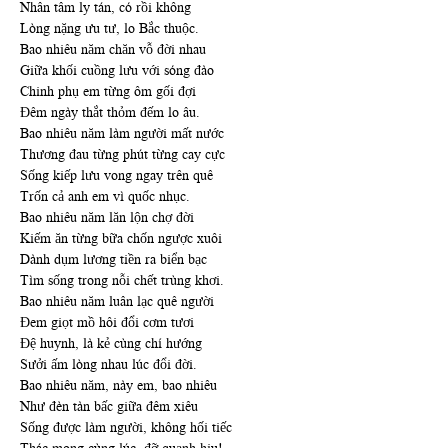
Nhân tâm ly tán, có rồi không
Lòng nặng ưu tư, lo Bắc thuộc.
Bao nhiêu năm chăn vỗ đời nhau
Giữa khối cuồng lưu với sóng đào
Chinh phụ em từng ôm gối đợi
Đêm ngày thắt thỏm đếm lo âu.
Bao nhiêu năm làm người mất nước
Thương đau từng phút từng cay cực
Sống kiếp lưu vong ngay trên quê
Trốn cả anh em vì quốc nhục.
Bao nhiêu năm lăn lộn chợ đời
Kiếm ăn từng bữa chốn ngược xuôi
Dành dụm lương tiền ra biển bạc
Tìm sống trong nỗi chết trùng khơi.
Bao nhiêu năm luân lạc quê người
Đem giọt mồ hôi đổi cơm tươi
Đệ huynh, là kẻ cùng chí hướng
Sưởi ấm lòng nhau lúc đổi đời.
Bao nhiêu năm, này em, bao nhiêu
Như đèn tàn bấc giữa đêm xiêu
Sống được làm người, không hối tiếc