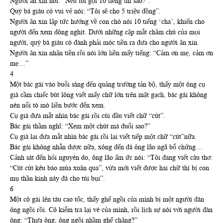
Người ăn xin nói: “Nếu tôi gọi 10 tiếng thì sao?”.
Quý bà giàu có vui vẻ nói: “Tôi sẽ cho 5 triệu đồng”.
Người ăn xin lập tức hướng về con chó nói 10 tiếng ‘cha’, khiến cho
người đến xem đông nghịt. Dưới những cặp mắt chăm chú của mọi
người, quý bà giàu có đành phải móc tiền ra đưa cho người ăn xin.
Người ăn xin nhận tiền rồi nói lớn liền mấy tiếng: “Cảm ơn mẹ, cảm ơn
mẹ…”
4
Một bác gái vào buổi sáng đến quảng trường tản bộ, thấy một ông cụ
già cầm chiếc bút lông viết mấy chữ lớn trên mặt gạch, bác gái không
nén nổi tò mò liền bước đến xem.
Cụ già đưa mắt nhìn bác gái rồi cúi đầu viết chữ “cút”.
Bác gái thầm nghĩ: “Xem một chút mà đuổi sao?”
Cụ già lại đưa mắt nhìn bác gái rồi lại viết tiếp một chữ “cút”nữa.
Bác gái không nhẫn được nữa, xông đến đá ông lão ngã bổ chửng…
Cảnh sát đến hỏi nguyên do, ông lão ấm ức nói: “Tôi đang viết câu thơ:
“Cút cút kêu báo mùa xuân qua”, vừa mới viết được hai chữ thì bị con
mụ thần kinh này đá cho túi bụi”.
6
Một cô gái lên tàu cao tốc, thấy ghế ngồi của mình bị một người đàn
ông ngồi rồi. Cô kiểm tra lại vé của mình, rồi lịch sự nói với người đàn
ông: “Thưa ông, ông ngồi nhầm ghế chăng?”