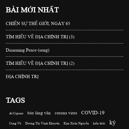
BÀI MỚI NHẤT
CHIẾN SỰ THẾ GIỚI, NGÀY 65
TÌM HIỂU VỀ ĐỊA CHÍNH TRỊ (3)
Disarming Peace (song)
TÌM HIỂU VỀ ĐỊA CHÍNH TRỊ (2)
ĐỊA CHÍNH TRỊ
TAGS
COVID-19
báo làng văn
corona virus
Al Capone
ký
Cung Vũ
Dương Thị Vành Khuyên
Kim Xuân Nguyễn
kiến thức