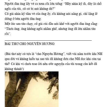
Người đàn ông lấy vé ra xem rồi lớn tiếng: “Hãy nhìn kỹ đi, đây là chỗ
ngồi của tôi, cô có bị mù không đó?”
Cô gái nhìn kỹ tấm vé của ông ấy, rồi không nói năng gì, chỉ lặng lẽ
đứng ở bên người đàn ông.
Một lúc sau tàu chạy, cô gái cúi đầu nói khẽ với người đàn ông rằng:
“Thưa ông, ông không ngồi nhầm ghế, nhưng ông đã lên nhầm tàu
rồi”.
____________________________________________________
BÀI THƠ CHO NGUYÊN HƯƠNG
(Bài thơ này có tựa là “cho Nguyên Hương”, viết vài năm trước khi NH
qua đời và không hiểu tại sao tôi đã không đưa cho NH đọc khi còn tại
thế! Có khi vì chưa trao lời nên ước nguyện của tôi trong câu kết đã
không thành!)