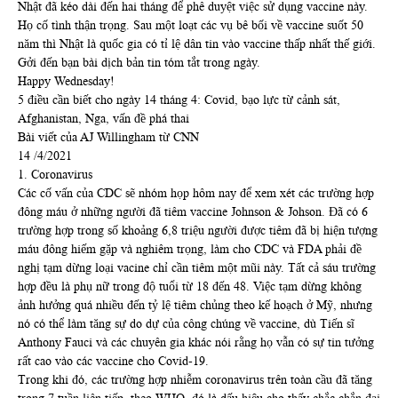
Nhật đã kéo dài đến hai tháng để phê duyệt việc sử dụng vaccine này.
Họ cố tình thận trọng. Sau một loạt các vụ bê bối về vaccine suốt 50
năm thì Nhật là quốc gia có tỉ lệ dân tin vào vaccine thấp nhất thế giới.
Gởi đến bạn bài dịch bản tin tóm tắt trong ngày.
Happy Wednesday!
5 điều cần biết cho ngày 14 tháng 4: Covid, bạo lực từ cảnh sát,
Afghanistan, Nga, vấn đề phá thai
Bài viết của AJ Willingham từ CNN
14 /4/2021
1. Coronavirus
Các cố vấn của CDC sẽ nhóm họp hôm nay để xem xét các trường hợp
đông máu ở những người đã tiêm vaccine Johnson & Johson. Đã có 6
trường hợp trong số khoảng 6,8 triệu người được tiêm đã bị hiện tượng
máu đông hiếm gặp và nghiêm trọng, làm cho CDC và FDA phải đề
nghị tạm dừng loại vacine chỉ cần tiêm một mũi này. Tất cả sáu trường
hợp đều là phụ nữ trong độ tuổi từ 18 đến 48. Việc tạm dừng không
ảnh hưởng quá nhiều đến tỷ lệ tiêm chủng theo kế hoạch ở Mỹ, nhưng
nó có thể làm tăng sự do dự của công chúng về vaccine, dù Tiến sĩ
Anthony Fauci và các chuyên gia khác nói rằng họ vẫn có sự tin tưởng
rất cao vào các vaccine cho Covid-19.
Trong khi đó, các trường hợp nhiễm coronavirus trên toàn cầu đã tăng