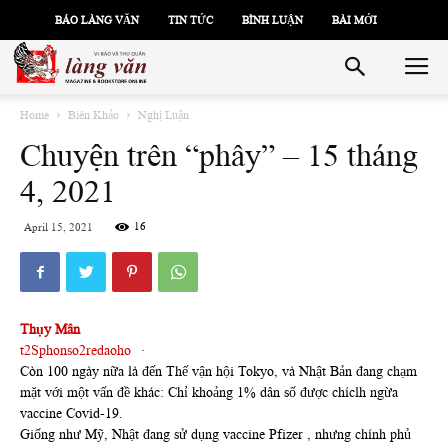
BÁO LÀNG VĂN
TIN TỨC
BÌNH LUẬN
BÀI MỚI
Home
Biên Khảo
Nghị Luận
Chuyện trên “phây” – 15 tháng
4, 2021
16
April 15, 2021
Thụy Mân
t2Sphonso2redaoho
·
Còn 100 ngày nữa là đến Thế vận hội Tokyo, và Nhật Bản đang chạm
mặt với một vấn đề khác: Chỉ khoảng 1% dân số được chíclh ngừa
vaccine Covid-19.
Giống như Mỹ, Nhật đang sử dụng vaccine Pfizer , nhưng chính phủ