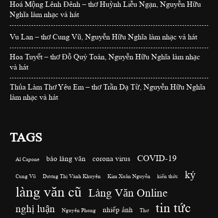
Hoá Mộng Lênh Đênh – thơ Huỳnh Liễu Ngạn, Nguyễn Hữu
Nghĩa làm nhạc và hát
Vu Lan – thơ Cung Vũ, Nguyễn Hữu Nghĩa làm nhạc và hát
Hoa Tuyết – thơ Đỗ Quý Toàn, Nguyễn Hữu Nghĩa làm nhạc
và hát
Thủa Làm Thơ Yêu Em – thơ Trần Dạ Từ, Nguyễn Hữu Nghĩa
làm nhạc và hát
TAGS
COVID-19
báo làng văn
corona virus
Al Capone
ký
Cung Vũ
Dương Thị Vành Khuyên
Kim Xuân Nguyễn
kiến thức
làng văn cũ
Làng Văn Online
tin tức
nghị luận
nhiếp ảnh
Nguyên Phong
Thơ