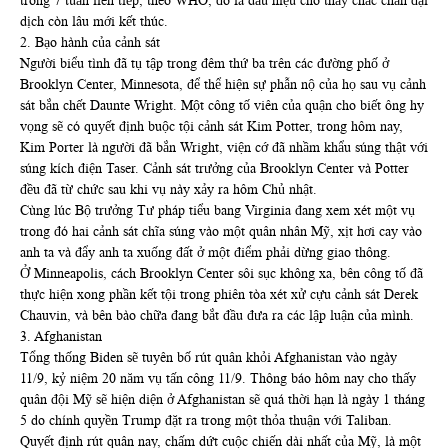
trong 7 tuần liên tiếp, theo WHO, đó là dấu hiệu cho thấy chắc chắn đại
dịch còn lâu mới kết thúc.
2. Bạo hành của cảnh sát
Người biểu tình đã tụ tập trong đêm thứ ba trên các đường phố ở
Brooklyn Center, Minnesota, để thể hiện sự phẫn nộ của họ sau vụ cảnh
sát bắn chết Daunte Wright. Một công tố viên của quận cho biết ông hy
vọng sẽ có quyết định buộc tội cảnh sát Kim Potter, trong hôm nay,
Kim Porter là người đã bắn Wright, viện cớ đã nhầm khẩu súng thật với
súng kích điện Taser. Cảnh sát trưởng của Brooklyn Center và Potter
đều đã từ chức sau khi vụ này xảy ra hôm Chủ nhật.
Cùng lúc Bộ trưởng Tư pháp tiểu bang Virginia đang xem xét một vụ
trong đó hai cảnh sát chĩa súng vào một quân nhân Mỹ, xịt hơi cay vào
anh ta và đẩy anh ta xuống đất ở một điểm phải dừng giao thông.
Ở Minneapolis, cách Brooklyn Center sôi sục không xa, bên công tố đã
thực hiện xong phần kết tội trong phiên tòa xét xử cựu cảnh sát Derek
Chauvin, và bên bào chữa đang bắt đầu đưa ra các lập luận của mình.
3. Afghanistan
Tổng thống Biden sẽ tuyên bố rút quân khỏi Afghanistan vào ngày
11/9, kỷ niệm 20 năm vụ tấn công 11/9. Thông báo hôm nay cho thấy
quân đội Mỹ sẽ hiện diện ở Afghanistan sẽ quá thời hạn là ngày 1 tháng
5 do chính quyền Trump đặt ra trong một thỏa thuận với Taliban.
Quyết định rút quân nay, chấm dứt cuộc chiến dài nhất của Mỹ, là một