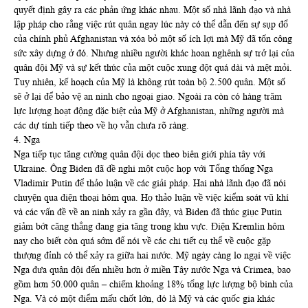
quyết định gây ra các phản ứng khác nhau. Một số nhà lãnh đạo và nhà
lập pháp cho rằng việc rút quân ngay lúc này có thể dẫn đến sự sụp đổ
của chính phủ Afghanistan và xóa bỏ một số ích lợi mà Mỹ đã tốn công
sức xây dựng ở đó. Nhưng nhiều người khác hoan nghênh sự trở lại của
quân đội Mỹ và sự kết thúc của một cuộc xung đột quá dài và mệt mỏi.
Tuy nhiên, kế hoạch của Mỹ là không rút toàn bộ 2.500 quân. Một số
sẽ ở lại để bảo vệ an ninh cho ngoại giao. Ngoài ra còn có hàng trăm
lực lượng hoạt động đặc biệt của Mỹ ở Afghanistan, những người mà
các dự tính tiếp theo về họ vẫn chưa rõ ràng.
4. Nga
Nga tiếp tục tăng cường quân đội dọc theo biên giới phía tây với
Ukraine. Ông Biden đã đề nghi một cuộc họp với Tổng thống Nga
Vladimir Putin để thảo luận về các giải pháp. Hai nhà lãnh đạo đã nói
chuyện qua điện thoại hôm qua. Họ thảo luận về việc kiểm soát vũ khí
và các vấn đề về an ninh xảy ra gần đây, và Biden đã thúc giục Putin
giảm bớt căng thẳng đang gia tăng trong khu vực. Điện Kremlin hôm
nay cho biết còn quá sớm để nói về các chi tiết cụ thể về cuộc gặp
thượng đỉnh có thể xảy ra giữa hai nước. Mỹ ngày càng lo ngại về việc
Nga đưa quân đội đến nhiều hơn ở miền Tây nước Nga và Crimea, bao
gồm hơn 50.000 quân – chiếm khoảng 18% tổng lực lượng bộ binh của
Nga. Và có một điểm mấu chốt lớn, đó là Mỹ và các quốc gia khác