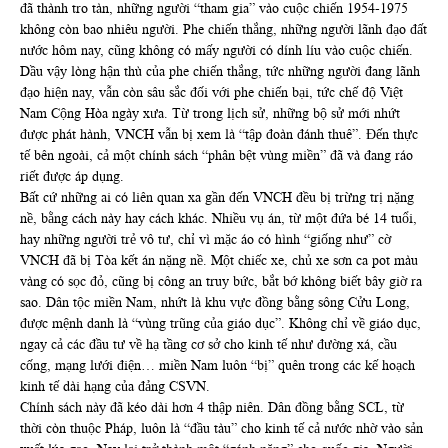
đã thành tro tàn, những người “tham gia” vào cuộc chiến 1954-1975
không còn bao nhiêu người. Phe chiến thắng, những người lãnh đạo đất
nước hôm nay, cũng không có mấy người có dính líu vào cuộc chiến.
Dầu vậy lòng hận thù của phe chiến thắng, tức những người đang lãnh
đạo hiện nay, vẫn còn sâu sắc đối với phe chiến bại, tức chế độ Việt
Nam Cộng Hòa ngày xưa. Từ trong lịch sử, những bộ sử mới nhứt
được phát hành, VNCH vẫn bị xem là “tập đoàn đánh thuê”. Đến thực
tế bên ngoài, cả một chính sách “phân bệt vùng miền” đã và đang ráo
riết được áp dụng.
Bất cứ những ai có liên quan xa gần đến VNCH đều bị trừng trị nặng
nề, bằng cách này hay cách khác. Nhiều vụ án, từ một đứa bé 14 tuổi,
hay những người trẻ vô tư, chỉ vì mặc áo có hình “giống như” cờ
VNCH đã bị Tòa kết án nặng nề. Một chiếc xe, chủ xe sơn ca pot màu
vàng có sọc đỏ, cũng bị công an truy bức, bắt bớ không biết bây giờ ra
sao. Dân tộc miền Nam, nhứt là khu vực đồng bằng sông Cửu Long,
được mệnh danh là “vùng trũng của giáo dục”. Không chỉ về giáo dục,
ngay cả các đầu tư về hạ tầng cơ sở cho kinh tế như đường xá, cầu
cống, mạng lưới điện… miền Nam luôn “bị” quên trong các kế hoạch
kinh tế dài hạng của đảng CSVN.
Chính sách này đã kéo dài hơn 4 thập niên. Dân đồng bằng SCL, từ
thời còn thuộc Pháp, luôn là “đầu tàu” cho kinh tế cả nước nhờ vào sản