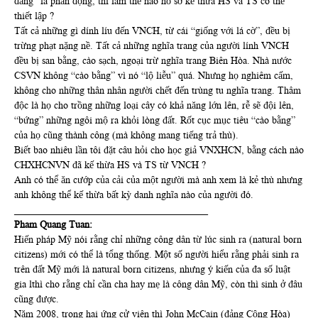
đảng” là phản động, thì làm thế nào hồ sơ kế thừa HS và TS có thể
thiết lập ?
Tất cả những gì dính líu đến VNCH, từ cái “giống với lá cờ”, đều bị
trừng phạt nặng nề. Tất cả những nghĩa trang của người lính VNCH
đều bị san bằng, cào sạch, ngoại trừ nghĩa trang Biên Hòa. Nhà nước
CSVN không “cào bằng” vì nó “lộ liễu” quá. Nhưng họ nghiêm cấm,
không cho những thân nhân người chết đến trùng tu nghĩa trang. Thâm
độc là họ cho trồng những loại cây có khả năng lớn lên, rễ sẽ đội lên,
“bứng” những ngôi mộ ra khỏi lòng đất. Rốt cục mục tiêu “cào bằng”
của họ cũng thành công (mà không mang tiếng trả thù).
Biết bao nhiêu lần tôi đặt câu hỏi cho học giả VNXHCN, bằng cách nào
CHXHCNVN đã kế thừa HS và TS từ VNCH ?
Anh có thể ăn cướp của cải của một người mà anh xem là kẻ thù nhưng
anh không thể kế thừa bất kỳ danh nghĩa nào của người đó.
_______________________________________
Pham Quang Tuan:
Hiến pháp Mỹ nói rằng chỉ những công dân từ lúc sinh ra (natural born
citizens) mới có thể là tổng thống. Một số người hiểu rằng phải sinh ra
trên đất Mỹ mới là natural born citizens, nhưng ý kiến của đa số luật
gia lthì cho rằng chỉ cần cha hay mẹ là công dân Mỹ, còn thì sinh ở đâu
cũng được.
Năm 2008, trong hai ứng cử viên thì John McCain (đảng Cộng Hòa)