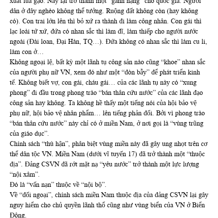
xuất lúa gạo. Nay lại trở thành một “gánh nặng” cho quốc gia. Người
dân ở đây nghèo không thể tưởng. Ruộng đất không còn (hay không
có). Con trai lớn lên thì bỏ xứ ra thành đi làm công nhân. Con gái thì
lạc loài tứ xứ, đứa có nhan sắc thì làm đĩ, làm thiếp cho người nước
ngoài (Đài loan, Đại Hàn, TQ…). Đứa không có nhan sắc thì làm cu li,
làm con ở…
Không ngoại lệ, bất kỳ một lãnh tụ công sản nào cũng “khoe” nhan sắc
của người phụ nữ VN, xem đó như một “đòn bẫy” để phát triển kinh
tế. Không biết vợ, con gái, cháu gái… của các lãnh tụ này có “xung
phong” đi đầu trong phong trào “bán thân cứu nước” của các lãnh đạo
công sản hay không. Ta không hề thấy một tiếng nói của hội bảo vệ
phụ nữ, hội bảo vệ nhân phẩm… lên tiếng phản đối. Bởi vì phong trào
“bán thân cứu nước” này chỉ có ở miền Nam, ở nơi gọi là “vùng trũng
của giáo dục”.
Chính sách “thù hận”, phân biệt vùng miền này đã gây ung nhọt trên cơ
thể dân tộc VN. Miền Nam (dưới vĩ tuyến 17) đã trở thành một “thuộc
địa”. Đảng CSVN đã rớt mặt nạ “yêu nước” trở thành một lực lượng
“nội xâm”.
Đó là “vấn nạn” thuộc về “nội bộ”.
Về “đối ngoại”, chính sách miền Nam thuộc địa của đảng CSVN lại gây
nguy hiểm cho chủ quyền lãnh thổ cũng như vùng biển của VN ở Biển
Đông.