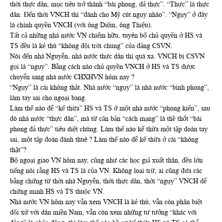
thời thực dân, mục tiêu trở thành “bài phong, đả thực”. “Thực” là thực
dân. Đến thời VNCH thì “đánh cho Mỹ cút ngụy nhào”. “Ngụy” ở đây
là chính quyền VNCH (với ông Diệm, ông Thiệu).
Tất cả những nhà nước VN chiếm hữu, tuyên bố chủ quyền ở HS và
TS đều là kẻ thù “không đội trời chung” của đảng CSVN.
Nói đến nhà Nguyễn, nhà nước thực dân thì quá xa. VNCH bị CSVN
gọi là “ngụy”. Bằng cách nào chủ quyền VNCH ở HS và TS được
chuyển sang nhà nước CHXHVN hôm nay ?
“Ngụy” là cái không thật. Nhà nước “ngụy” là nhà nước “bình phong”,
làm tay sai cho ngoại bang.
Làm thế nào để “kế thừa” HS và TS ở một nhà nước “phong kiến”, sau
đó nhà nước “thực dân”, mà từ căn bản “cách mạng” là thề thốt “bài
phong đả thực” tiêu diệt chúng. Làm thế nào kế thừa một tập đoàn tay
sai, một tập đoàn đánh thuê ? Làm thế nào để kế thừa ở cái “không
thật”?
Bộ ngoại giao VN hôm nay, cũng như các học giả xuất thân, đều lớn
tiếng nói rằng HS và TS là của VN. Không loại trừ, ai cũng đưa các
bằng chứng từ thời nhà Nguyễn, thời thực dân, thời “ngụy” VNCH để
chứng minh HS và TS thuộc VN.
Nhà nước VN hôm nay vẫn xem VNCH là kẻ thù, vẫn còn phân biệt
đối xử với dân miền Nam, vẫn còn xem những tư tưởng “khác với