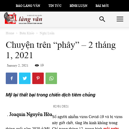
BÁO LÀNG VĂN
TIN TỨC
BÌNH LUẬN
BÀI MỚI
Home
Biên Khảo
Nghị Luận
Chuyện trên “phây” – 2 tháng
1, 2021
13
January 2, 2021
Mỹ lại thất bại trong chiến dịch tiêm chủng
02/01/2021
. Joaquin Nguyễn Hòa
Số người nhiễm virus Covid-19 và bị virus
này giết chết, tăng lên kinh khủng trong
tháng cuối năm 2020 ở Mỹ. Chỉ trong tháng 12, trung bình
mỗi ngày