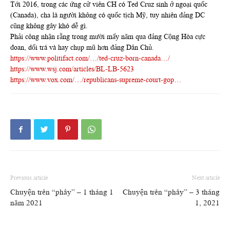
Tới 2016, trong các ứng cử viên CH có Ted Cruz sinh ở ngoại quốc
(Canada), cha là người không có quốc tịch Mỹ, tuy nhiên đảng DC
cũng không gây khó dễ gì.
Phải công nhận rằng trong mười mấy năm qua đảng Cộng Hòa cực
đoan, dối trá và hay chụp mũ hơn đảng Dân Chủ.
https://www.politifact.com/…/ted-cruz-born-canada…/
https://www.wsj.com/articles/BL-LB-5623
https://www.vox.com/…/republicans-supreme-court-gop…
Previous article
Next article
Chuyện trên “phây” – 1 tháng 1
Chuyện trên “phây” – 3 tháng
năm 2021
1, 2021