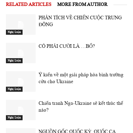
RELATED ARTICLES
MORE FROM AUTHOR
PHÂN TÍCH VỀ CHIẾN CUỘC TRUNG
ĐÔNG
Nghị Luận
CÓ PHẢI CƯỜI LÀ …BỔ?
Nghị Luận
Ý kiến về một giải pháp hòa bình trường
cửu cho Ukraine
Nghị Luận
Chiến tranh Nga-Ukraine sẽ kết thúc thế
nào?
Nghị Luận
NGUỒN GỐC QUỐC KỲ, QUỐC CA