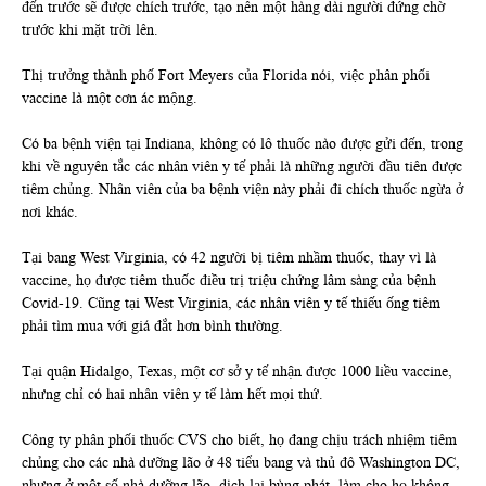
đến trước sẽ được chích trước, tạo nên một hàng dài người đứng chờ
trước khi mặt trời lên.
Thị trưởng thành phố Fort Meyers của Florida nói, việc phân phối
vaccine là một cơn ác mộng.
Có ba bệnh viện tại Indiana, không có lô thuốc nào được gửi đến, trong
khi về nguyên tắc các nhân viên y tế phải là những người đầu tiên được
tiêm chủng. Nhân viên của ba bệnh viện này phải đi chích thuốc ngừa ở
nơi khác.
Tại bang West Virginia, có 42 người bị tiêm nhầm thuốc, thay vì là
vaccine, họ được tiêm thuốc điều trị triệu chứng lâm sàng của bệnh
Covid-19. Cũng tại West Virginia, các nhân viên y tế thiếu ống tiêm
phải tìm mua với giá đắt hơn bình thường.
Tại quận Hidalgo, Texas, một cơ sở y tế nhận được 1000 liều vaccine,
nhưng chỉ có hai nhân viên y tế làm hết mọi thứ.
Công ty phân phối thuốc CVS cho biết, họ đang chịu trách nhiệm tiêm
chủng cho các nhà dưỡng lão ở 48 tiểu bang và thủ đô Washington DC,
nhưng ở một số nhà dưỡng lão, dịch lại bùng phát, làm cho họ không