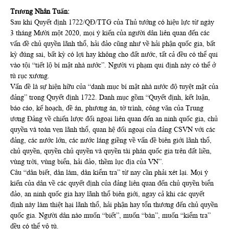
Trương Nhân Tuấn:
Sau khi Quyết định 1722/QĐ/TTG của Thủ tướng có hiệu lực từ ngày
3 tháng Mười một 2020, mọi ý kiến của người dân liên quan đến các
vấn đề chủ quyền lãnh thổ, hải đảo cũng như về hải phận quốc gia, bất
kỳ đúng sai, bất kỳ có lợi hay không cho đất nước, tất cả đều có thể qui
vào tội “tiết lộ bí mật nhà nước”. Người vi phạm qui định này có thể ở
tù rục xương.
Vấn đề là sự hiện hữu của “danh mục bí mật nhà nước độ tuyệt mật của
đảng” trong Quyết định 1722. Danh mục gồm “Quyết định, kết luận,
báo cáo, kế hoạch, đề án, phương án, tờ trình, công văn của Trung
ương Đảng về chiến lược đối ngoại liên quan đến an ninh quốc gia, chủ
quyền và toàn vẹn lãnh thổ, quan hệ đối ngoại của đảng CSVN với các
đảng, các nước lớn, các nước láng giềng về vấn đề biên giới lãnh thổ,
chủ quyền, quyền chủ quyền và quyền tài phán quốc gia trên đất liền,
vùng trời, vùng biển, hải đảo, thềm lục địa của VN”.
Câu “dân biết, dân làm, dân kiểm tra” từ nay cần phải xét lại. Mọi ý
kiến của dân về các quyết định của đảng liên quan đến chủ quyền biển
đảo, an ninh quốc gia hay lãnh thổ biên giới, ngay cả khi các quyết
định này làm thiệt hại lãnh thổ, hải phận hay tổn thương đến chủ quyền
quốc gia. Người dân nào muốn “biết”, muốn “bàn”, muốn “kiểm tra”
đều có thể vô tù.