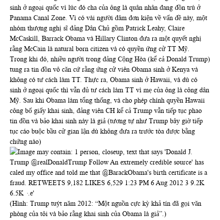
sinh ở ngoại quốc vì lúc đó cha của ông là quân nhân đang đồn trú ở
Panama Canal Zone. Vì có vài người đâm đơn kiện về vấn đề này, một
nhóm thượng nghị sĩ đảng Dân Chủ gồm Patrick Leahy, Claire
McCaskill, Barrack Obama và Hillary Clinton đưa ra một quyết nghị
rằng McCain là natural born citizen và có quyền ứng cử TT Mỹ.
Trong khi đó, nhiều người trong đảng Cộng Hòa (kể cả Donald Trump)
tung ra tin đồn vô căn cứ rằng ứng cử viên Obama sinh ở Kenya và
không có tư cách làm TT. Thực ra, Obama sinh ở Hawaii, và dù có
sinh ở ngoại quốc thì vẫn đủ tư cách làm TT vì mẹ của ông là công dân
Mỹ. Sau khi Obama làm tổng thống, và cho phép chính quyền Hawaii
công bố giấy khai sinh, đảng viên CH kể cả Trump vẫn tiếp tục phao
tin đồn và bảo khai sinh này là giả (tương tự như Trump bây giờ tiếp
tục cáo buộc bầu cử gian lận dù không đưa ra trước tòa được bằng
chứng nào)
(Hình: Trump tuýt năm 2012: “Một nguồn cực kỳ khả tín đã gọi văn
phòng của tôi và bảo rằng khai sinh của Obama là giả”.)