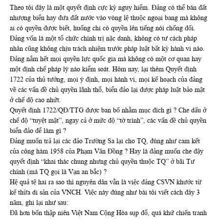
Theo tôi đây là một quyết định cực kỳ nguy hiểm. Đảng có thể bán đất
nhượng biển hay đưa đất nước vào vòng lệ thuộc ngoại bang mà không
ai có quyền được biết, huống chi có quyền lên tiếng nói chống đối.
Đảng vốn là một tổ chức chính trị nặc danh, không có tư cách pháp
nhân cũng không chịu trách nhiệm trước pháp luật bất kỳ hành vi nào.
Đảng nắm hết mọi quyền lực quốc gia mà không có một cơ quan hay
một định chế pháp lý nào kiểm soát. Hôm nay, lại thêm Quyết định
1722 của thủ tướng, mọi ý định, mọi hành vi, mọi kế hoạch của đảng
về các vấn đề chủ quyền lãnh thổ, biển đảo lại được pháp luật bảo mật
ở chế độ cao nhứt.
Quyết định 1722/QĐ/TTG được ban bố nhằm mục đích gì ? Che dấu ở
chế độ “tuyệt mật”, ngay cả ở mức độ “tờ trình”, các vấn đề chủ quyền
biển đảo để làm gì ?
Đảng muốn trả lại các đảo Trường Sa lại cho TQ, đúng như cam kết
của công hàm 1958 của Phạm Văn Đồng ? Hay là đảng muốn che đậy
quyết định “khai thác chung nhưng chủ quyền thuộc TQ” ở bãi Tư
chính (mà TQ gọi là Vạn an bắc) ?
Hệ quả tệ hai ra sao thì nguyên dân vẫn là việc đảng CSVN khước từ
kế thừa di sản của VNCH. Việc này đúng như bài tôi viết cách đây 3
năm, ghi lại như sau:
Đã hơn bốn thập niên Việt Nam Cộng Hòa sụp đổ, quá khứ chiến tranh