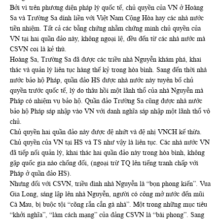
Bởi vì trên phương diện pháp lý quốc tế, chủ quyền của VN ở Hoàng
Sa và Trường Sa dính liền với Việt Nam Cộng Hòa hay các nhà nước
tiền nhiệm. Tất cả các bằng chứng nhằm chứng minh chủ quyền của
VN tại hai quần đảo này, không ngoại lệ, đều đến từ các nhà nước mà
CSVN coi là kẻ thù.
Hoàng Sa, Trường Sa đã được các triều nhà Nguyễn khám phá, khai
thác và quản lý liên tục hàng thế kỷ trong hòa bình. Sang đến thời nhà
nước bảo hộ Pháp, quần đảo HS được nhà nước này tuyên bố chủ
quyền trước quốc tế, lý do thâu hồi một lãnh thổ của nhà Nguyễn mà
Pháp có nhiệm vụ bảo hộ. Quần đảo Trường Sa cũng được nhà nước
bảo hộ Pháp sáp nhập vào VN với danh nghĩa sáp nhập một lãnh thổ vô
chủ.
Chủ quyền hai quần đảo này được đệ nhứt và đệ nhị VNCH kế thừa.
Chủ quyền của VN tại HS và TS như vậy là liên tục. Các nhà nước VN
đã tiếp nối quản lý, khai thác hai quần đảo này trong hòa bình, không
gặp quốc gia nào chống đối, (ngoại trừ TQ lên tiếng tranh chấp với
Pháp ở quần đảo HS).
Nhưng đối với CSVN, triều đình nhà Nguyễn là “bọn phong kiến”. Vua
Gia Long, sáng lập lên nhà Nguyễn, người có công mở nước đến mũi
Cà Mau, bị buộc tội “cõng rắn cắn gà nhà”. Một trong những mục tiêu
“khởi nghĩa”, “làm cách mạng” của đảng CSVN là “bài phong”. Sang