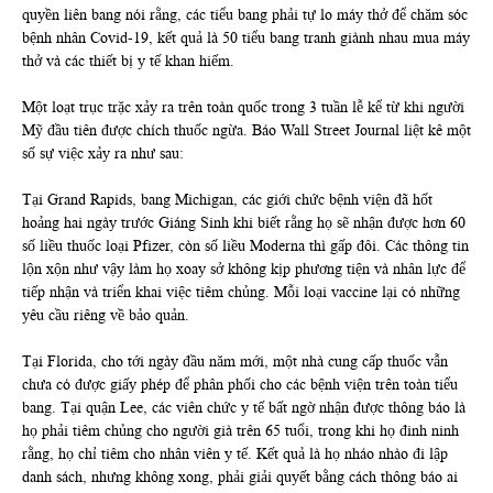
quyền liên bang nói rằng, các tiểu bang phải tự lo máy thở để chăm sóc
bệnh nhân Covid-19, kết quả là 50 tiểu bang tranh giành nhau mua máy
thở và các thiết bị y tế khan hiếm.
Một loạt trục trặc xảy ra trên toàn quốc trong 3 tuần lễ kể từ khi người
Mỹ đầu tiên được chích thuốc ngừa. Báo Wall Street Journal liệt kê một
số sự việc xảy ra như sau:
Tại Grand Rapids, bang Michigan, các giới chức bệnh viện đã hốt
hoảng hai ngày trước Giáng Sinh khi biết rằng họ sẽ nhận được hơn 60
số liều thuốc loại Pfizer, còn số liều Moderna thì gấp đôi. Các thông tin
lộn xộn như vậy làm họ xoay sở không kịp phương tiện và nhân lực để
tiếp nhận và triển khai việc tiêm chủng. Mỗi loại vaccine lại có những
yêu cầu riêng về bảo quản.
Tại Florida, cho tới ngày đầu năm mới, một nhà cung cấp thuốc vẫn
chưa có được giấy phép để phân phối cho các bệnh viện trên toàn tiểu
bang. Tại quận Lee, các viên chức y tế bất ngờ nhận được thông báo là
họ phải tiêm chủng cho người già trên 65 tuổi, trong khi họ đinh ninh
rằng, họ chỉ tiêm cho nhân viên y tế. Kết quả là họ nháo nhào đi lập
danh sách, nhưng không xong, phải giải quyết bằng cách thông báo ai