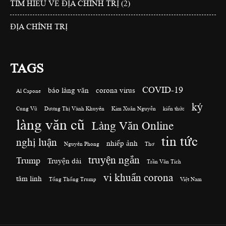
TÌM HIỂU VỀ ĐỊA CHÍNH TRỊ (2)
ĐỊA CHÍNH TRỊ
TAGS
COVID-19
báo làng văn
corona virus
Al Capone
ký
Cung Vũ
Dương Thị Vành Khuyên
Kim Xuân Nguyễn
kiến thức
làng văn cũ
Làng Văn Online
tin tức
nghị luận
nhiếp ảnh
Nguyên Phong
Thơ
truyện ngắn
Trump
Truyện dài
Trần Văn Tích
vi khuẩn corona
tâm linh
Tổng Thống Trump
Việt Nam