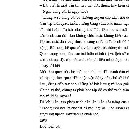
– Bài viết là một bản tin hay chỉ đơn thuần là ý kiến c
– Ngày đăng bài là ngày nào?
– Trang web đăng bài có thường xuyên cập nhật nội 
Cần tập thói quen kiểm chứng bằng cách xác minh nguồn
đắn thì luôn hữu ích, nhưng học điều lệch lạc, sai t
căn bệnh nào đó. Bạn không chịu hoặc không biết cách
lập tức mặc dù trong thực tế công thức chữa bệnh đó đ
nặng. Rõ ràng, hệ quả của việc truyền bá thông tin sa
Quan trọng hơn, đọc các bài luận chính trị và lịch sử 
cần tỉnh táo đặt câu hỏi chất vấn tài liệu mình đọc, c
Thay lời kết
Một thói quen tốt cho mỗi anh chị em đấu tranh dân c
và bịa đặt liên quan đến cuộc vận động dân chủ sẽ kh
hơn, đừng tiếp tay cho những kẻ bất lương và bọn giấu
Chính vì thế, chúng ta phải học tập để có thể vạch trầ
táo và khôn ngoan!
Để kết luận, xin phép trích dẫn lập luận nổi tiếng củ
“Trong mọi nơi và cho tất cả mọi người, luôn luôn là s
anything upson insufficent evidence).
mvp
Đọc toàn bài: