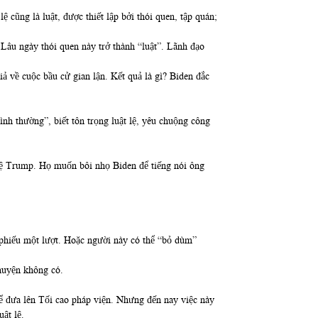
ệ cũng là luật, được thiết lập bởi thói quen, tập quán;
Lâu ngày thói quen này trở thành “luật”. Lãnh đạo
ả về cuộc bầu cử gian lận. Kết quả là gì? Biden đắc
nh thường”, biết tôn trọng luật lệ, yêu chuộng công
lệ Trump. Họ muốn bôi nhọ Biden để tiếng nói ông
a phiếu một lượt. Hoặc người này có thể “bỏ dùm”
huyện không có.
hể đưa lên Tối cao pháp viện. Nhưng đến nay việc này
ật lệ.