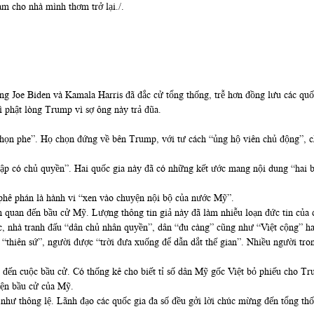
àm cho nhà mình thơm trở lại./.
ng Joe Biden và Kamala Harris đã đắc cử tổng thống, trễ hơn đồng lưu các quố
 phật lòng Trump vì sợ ông này trả đũa.
họn phe”. Họ chọn đứng về bên Trump, với tư cách “ủng hộ viên chủ động”, ch
p có chủ quyền”. Hai quốc gia này đã có những kết ước mang nội dung “hai bê
phê phán là hành vi “xen vào chuyện nội bộ của nước Mỹ”.
iên quan đến bầu cử Mỹ. Lượng thông tin giả này đã làm nhiễu loạn đức tin củ
c, nhà tranh đấu “dân chủ nhân quyền”, dân “đu càng” cũng như “Việt cộng” 
hiên sứ”, người được “trời đưa xuống để dẫn dắt thế gian”. Nhiều người tron
g đến cuộc bầu cử. Có thống kê cho biết tỉ số dân Mỹ gốc Việt bỏ phiếu cho T
yện bầu cử của Mỹ.
 như thông lệ. Lãnh đạo các quốc gia đa số đều gởi lời chúc mừng đến tổng thố