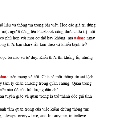
liệu và thông tin trong bài viết. Học các giá trị đúng
ụ, một người đăng lên Facebook công thức chữa trị một
, có phù hợp với mọi cơ thể hay không, mà
#share
ngay
ông thức bạn share rồi làm theo và khiến bệnh trở
u độc bộ não và tư duy. Kiến thức thì khổng lồ, nhưng
share
trên mạng xã hội. Chia sẽ một thông tin sai lệch
gây tâm lý chán chường trong quần chúng. Quan trọng
chức nào đó của lực lượng dân chủ.
an tuyên giáo và quan trọng là trở thành độc giả tỉnh
mạnh tầm quan trọng của việc kiểm chứng thông tin:
g, always, everywhere, and for anyone, to believe