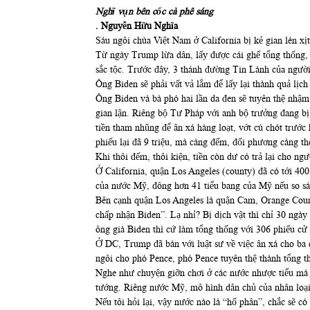
Nghĩ vụn bên cốc cà phê sáng
. Nguyễn Hữu Nghĩa
Sáu ngôi chùa Việt Nam ở California bị kẻ gian lén xịt
Từ ngày Trump lừa dân, lấy được cái ghế tổng thống, ôn
sắc tộc. Trước đây, 3 thánh đường Tin Lành của người 
Ông Biden sẽ phải vất vả lắm để lấy lại thành quả l
Ông Biden và bà phó hai lần da đen sẽ tuyên thệ nhậ
gian lận. Riêng bộ Tư Pháp với anh bộ trưởng đang bị
tiền tham nhũng để ân xá hàng loạt, vớt cú chót trước 
phiếu lại đã 9 triệu, mà càng đếm, đối phương càng thê
Khi thôi đếm, thôi kiện, tiền còn dư có trả lại cho ng
Ở California, quận Los Angeles (county) đã có tới 40
của nước Mỹ, đông hơn 41 tiểu bang của Mỹ nếu so sán
Bên cạnh quận Los Angeles là quận Cam, Orange Count
chấp nhận Biden”. Lạ nhỉ? Bị dịch vật thì chỉ 30 ngà
ông già Biden thì cứ làm tổng thống với 306 phiếu cử 
Ở DC, Trump đã bàn với luật sư về việc ân xá cho ba 
ngôi cho phó Pence, phó Pence tuyên thệ thành tổng
Nghe như chuyện giỡn chơi ở các nước nhược tiểu mà 
tướng. Riêng nước Mỹ, mô hình dân chủ của nhân loại
Nếu tôi hỏi lại, vậy nước nào là “hố phân”, chắc sẽ có