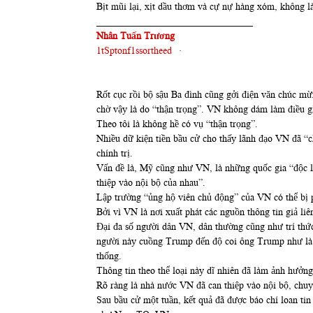
Bịt mũi lại, xịt dầu thơm và cự nự hàng xóm, không l
________________________________
Nhân Tuấn Trương
1tSptonf1ssortheed
·
Rốt cục rồi bộ sậu Ba đình cũng gởi điện văn chúc mừ
chờ vậy là do “thận trọng”. VN không dám làm điều gì
Theo tôi là không hề có vụ “thận trọng”.
Nhiều dữ kiện tiền bầu cử cho thấy lãnh đạo VN đã “c
chính trị.
Vấn đề là, Mỹ cũng như VN, là những quốc gia “độc lậ
thiệp vào nội bộ của nhau”.
Lập trường “ủng hộ viên chủ động” của VN có thể bị 
Bởi vì VN là nơi xuất phát các nguồn thông tin giả l
Đại đa số người dân VN, dân thường cũng như trí thứ
người này cuồng Trump đến độ coi ông Trump như là “t
thống.
Thông tin theo thể loại này dĩ nhiên đã làm ảnh hưởn
Rõ ràng là nhà nước VN đã can thiệp vào nội bộ, chu
Sau bầu cử một tuần, kết quả đã được báo chí loan tin