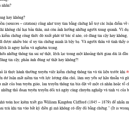
á nhân?
dung hay không?
 (sources – citation) cũng như truy tìm bằng chứng hỗ trợ các luận điểm về số 
rái thì không chỉ hại bản thân, mà còn ảnh hưởng những người xung quanh. Ví d
 kiểm chứng công thức đó xuất phát từ bác sĩ nào, có đáng tin cậy hay không
ã được nhiều bác sĩ uy tín chứng minh là bậy bạ. Và người thân vô tình thấy c
i lệch là nguy hiểm và nghiêm trọng.
chứa những thông tin sai sự thật, lệch lạc trong một khoảng thời gian dài là đầ
ó đáng tin cậy, phản ánh đúng sự thật hay không?!
hủ là thực hành thường xuyên việc kiểm chứng thông tin và tài liệu trước khi
#
iến dư luận mất niềm tin với lực lượng dân chủ, làm suy yếu sự hậu thuẫn và 
 mặt của ban tuyên giáo, lan truyền thông tin bịa đặt về một cá nhân hoặc tổ 
n những thủ đoạn tuyên truyền dối trá ngày càng chuyên nghiệp và tinh vi của b
a nhà toán học kiêm triết gia William Kingdon Clifford (1845 – 1879) để nhấn 
ai trái khi tin vào bất kỳ điều gì mà không có đầy đủ bằng chứng.” (It is wron