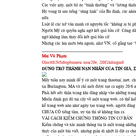
Các việc này, một bộ óc “bình thường” và “lương thiệ
Hy vọng là sau tiếng “súng lịnh” của Ba đình, các n
nữa.
Luật lệ các xứ văn minh có nguyên tắc “không ai bị p
Người Mỹ có quyền nghi ngờ kết quả bầu cử. Công dân
ngờ không làm thay đổi kết quả bầu cử.
Nhưng các âm mưu bên ngoài, như VN, cố gắng tạo “b
______________________________________
Mai Vũ Phạm
OlocttfcStSdtopbionesr uoar20e, 2l0f1hdsugm8
ĐỪNG TRỞ THÀNH NẠN NHÂN CỦA TIN GIẢ, 
Mấy tuần nay mình để ý có một trang thaotin(.)net, ch
tại Burlington, MA và chỉ mới được tạo ra ngày 20/6
Phải hết sức thận trọng khi đăng nhập vào những trang
Muốn đánh giá độ tin cậy về một trang web, có thể ki
kể trang web nào như ngày tạo trang web, người đăn
CHƯA CÓ tiếng tăm, uy tín thì sẽ không tìm ra.
VÀI CÁCH KIỂM CHỨNG THÔNG TIN CƠ BẢN
Kiểm chứng và xác minh thông tin là một trong những 
thực của một bài viết, nhưng giản dị nhứt là đặt ra ch