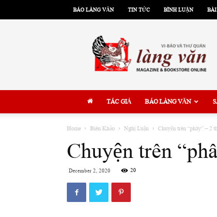
BÁO LÀNG VĂN
TIN TỨC
BÌNH LUẬN
BÀI
Làng
Văn
TÁC GIẢ
BÁO LÀNG VĂN
S
Home
Biên Khảo
Nghị Luận
Chuyện trên “phây” – 2 t
Chuyện trên “phâ
20
December 2, 2020