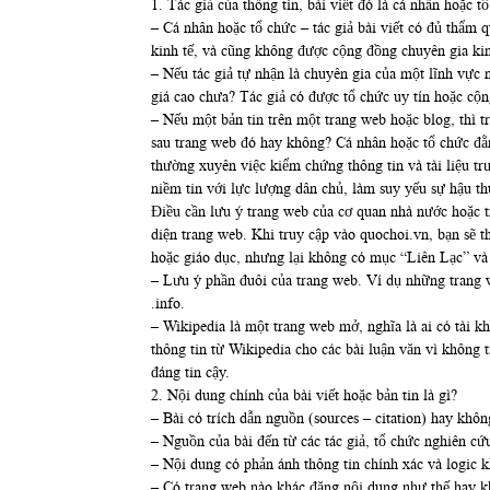
1. Tác giả của thông tin, bài viết đó là cá nhân hoặc t
– Cá nhân hoặc tổ chức – tác giả bài viết có đủ thẩm q
kinh tế, và cũng không được cộng đồng chuyên gia kinh
– Nếu tác giả tự nhận là chuyên gia của một lĩnh vực 
giá cao chưa? Tác giả có được tổ chức uy tín hoặc cộ
– Nếu một bản tin trên một trang web hoặc blog, thì 
sau trang web đó hay không? Cá nhân hoặc tổ chức đằn
thường xuyên việc kiểm chứng thông tin và tài liệu t
niềm tin với lực lượng dân chủ, làm suy yếu sự hậu t
Điều cần lưu ý trang web của cơ quan nhà nước hoặc t
diện trang web. Khi truy cập vào quochoi.vn, bạn sẽ th
hoặc giáo dục, nhưng lại không có mục “Liên Lạc” và t
– Lưu ý phần đuôi của trang web. Ví dụ những trang we
.info.
– Wikipedia là một trang web mở, nghĩa là ai có tài k
thông tin từ Wikipedia cho các bài luận văn vì không t
đáng tin cậy.
2. Nội dung chính của bài viết hoặc bản tin là gì?
– Bài có trích dẫn nguồn (sources – citation) hay khôn
– Nguồn của bài đến từ các tác giả, tổ chức nghiên cứ
– Nội dung có phản ánh thông tin chính xác và logic 
– Có trang web nào khác đăng nội dung như thế hay 