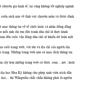
t chuyên gia kinh tế, lại càng không tốt nghiệp ngành
bản cuốn sách nào về lĩnh vực chuyên môn và được đánh
có mục thông tin về tổ chức hoặc cá nhân đứng đằng
o mỗi anh chị em đấu tranh dân chủ là thực hành
 quan đến cuộc vận động dân chủ sẽ khiến dư luận mất
 cuối trang web, với tên và địa chỉ của người đại
cuối trang. Những trang web nào có mục đích thông tin
in cậy hơn những trang web có đuôi .com ; .net ; hoặc
g đại học Hoa Kỳ không cho phép sinh viên trích dẫn
t học,.. thì Wikipedia chắc chắn không phải là nguồn