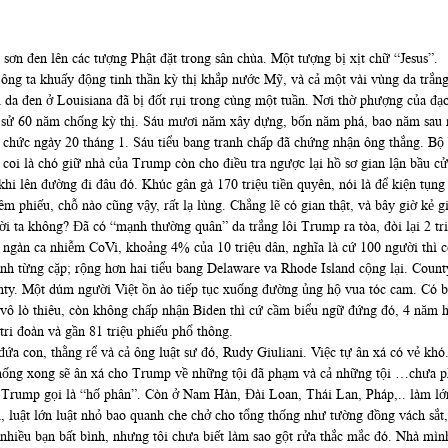
 sơn đen lên các tượng Phật đặt trong sân chùa. Một tượng bị xịt chữ “Jesus”.
g ta khuấy động tinh thần kỳ thị khắp nước Mỹ, và cả một vài vùng da trắng trê
da đen ở Louisiana đã bị đốt rụi trong cùng một tuần. Nơi thờ phượng của đạo
ịch sử 60 năm chống kỳ thị. Sáu mươi năm xây dựng, bốn năm phá, bao năm sau 
m chức ngày 20 tháng 1. Sáu tiểu bang tranh chấp đã chứng nhận ông thắng. 
 coi là chó giữ nhà của Trump còn cho điều tra ngược lại hồ sơ gian lận bầu
khi lên đường đi đâu đó. Khúc gân gà 170 triệu tiền quyên, nói là để kiện tụng
m phiếu, chỗ nào cũng vậy, rất lạ lùng. Chẳng lẽ có gian thật, và bây giờ kẻ g
ười ta không? Đã có “mạnh thường quân” da trắng lôi Trump ra tòa, đòi lại 2 tr
0 ngàn ca nhiễm CoVi, khoảng 4% của 10 triệu dân, nghĩa là cứ 100 người thì 
h từng cặp; rộng hơn hai tiểu bang Delaware va Rhode Island cộng lại. County
y. Một dúm người Việt ồn ào tiếp tục xuống đường ủng hộ vua tóc cam. Có b
y vô lò thiêu, còn không chấp nhận Biden thì cứ cầm biểu ngữ đứng đó, 4 năm
tri đoàn và gần 81 triệu phiếu phổ thông.
đứa con, thằng rể và cả ông luật sư đó, Rudy Giuliani. Việc tự ân xá có vẻ k
 thống xong sẽ ân xá cho Trump về những tội đã phạm và cả những tội …chưa 
Trump gọi là “hố phân”. Còn ở Nam Hàn, Đài Loan, Thái Lan, Pháp,.. làm lớn 
, luật lớn luật nhỏ bao quanh che chở cho tổng thống như tường đồng vách sắt
 nhiều bạn bất bình, nhưng tôi chưa biết làm sao gột rửa thắc mắc đó. Nhà mình