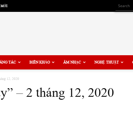
 MỚI
ÁNG TÁC
BIÊN KHẢO
ÂM NHẠC
NGHỆ THUẬT
háng 12, 2020
y” – 2 tháng 12, 2020