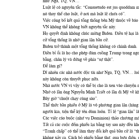
như Nga, TQ, VN…
Luật lệ có nguyên tắc: “Consuetudo est jus quoddam mor
nó thay thế cho luật, ở nơi mà luật lệ chưa có”.
Việc công bố kết quả tổng thống bên Mỹ thuộc về báo 
VN không thể không biết nguyên tắc này.
Họ quyết định không chúc mừng Biden. Điều tệ hại là 
cử tổng thống là nhờ gian lận bầu cử.
Biden trở thành một tổng thống không có chính danh.
Điều bỉ ổi là họ cho phép đám cuồng Trump trong ngoà
bằng, chân lý và đứng về phía “sự thật”.
Để làm gì?
Dĩ nhiên các nhà nước độc tài như Nga, TQ, VN… luôn
này không còn thuyết phục nữa.
Nhà nước VN vì vậy có thể bị cho là xen vào chuyện
Nhớ có lần ông Nguyễn Minh Triết có lần đi Mỹ về k
Bây giờ “chuột chạy cùng sào”.
Thể thức bầu phiếu ở Mỹ là vô phương gian lận (hàng l
người kia, tiện thể ký tên dùm luôn. Tỉ lệ “gian lận”
Các việc cáo buộc (như vụ Dominion) thảo chương máy
Tất cả các cuộc đếm phiếu lại bằng tay sau này đều kh
“Tranh chấp” có thể làm thay đổi kết quả bầu cử là “t
không xảy ra. Cách bỏ phiếu bằng thư, qua bưu điện, 