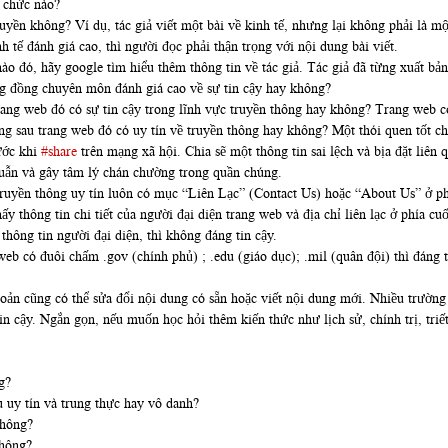
ổ chức nào?
uyền không? Ví dụ, tác giả viết một bài về kinh tế, nhưng lại không phải là mộ
 tế đánh giá cao, thì người đọc phải thận trọng với nội dung bài viết.
nào đó, hãy google tìm hiểu thêm thông tin về tác giả. Tác giả đã từng xuất 
ng đồng chuyên môn đánh giá cao về sự tin cậy hay không?
trang web đó có sự tin cậy trong lĩnh vực truyền thông hay không? Trang web 
g sau trang web đó có uy tín về truyền thông hay không? Một thói quen tốt ch
rước khi
#share
trên mạng xã hội. Chia sẽ một thông tin sai lệch và bịa đặt liên
huẫn và gây tâm lý chán chường trong quần chúng.
ruyền thông uy tín luôn có mục “Liên Lạc” (Contact Us) hoặc “About Us” ở phía
ấy thông tin chi tiết của người đại diện trang web và địa chỉ liên lạc ở phía 
hông tin người đại diện, thì không đáng tin cậy.
b có đuôi chấm .gov (chính phủ) ; .edu (giáo dục); .mil (quân đội) thì đáng t
hoản cũng có thể sửa đổi nội dung có sẵn hoặc viết nội dung mới. Nhiều trườn
in cậy. Ngắn gọn, nếu muốn học hỏi thêm kiến thức như lịch sử, chính trị, triế
g?
u uy tín và trung thực hay vô danh?
không?
không?