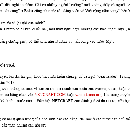
n”, đều nghĩ ra được. Chỉ có những người “cuồng” mới không thấy và người “c
hóm “đu càng” ở Bolsa cũng như các tổ “đảng viên và Việt cộng nằm vùng” bên
hạm tội vì ý nghĩ của mình”.
 Trump có quyền khiếu nại, nếu thấy nghi ngờ. Nhưng các việc “nghi ngờ”, 
ằng chứng giả”, có thể xem như là hành vi “tấn công vào nước Mỹ”.
DỐI TRÁ
uyên bịa đặt tin giả, hoặc tin chưa kiểm chứng, để ca ngợi “dear leader” Trum
 năm 2018.
 web không an toàn vì bạn có thể trở thành nạn nhân của worms, virus, hoặc th
ểm tra bằng cách vào
NETCRAFT.COM
hoặc
whois.icann.org.
Hai trang quyền 
g ký ở đâu, nước nào… Đặc biệt NETCRAFT còn đánh giá cả độ rủi ro, xếp hạ
kỹ năng quan trọng của học sinh bậc cao đẳng, đại học ở các nước dân chủ tiến
o bản thân những câu hỏi sau: