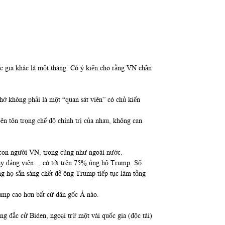
c gia khác là một tháng. Có ý kiến cho rằng VN chần
ớ không phải là một “quan sát viên” có chủ kiến
n tôn trọng chế độ chính trị của nhau, không can
a con người VN, trong cũng như ngoài nước.
hay đảng viên… có tới trên 75% ủng hộ Trump. Số
g họ sẵn sàng chết để ông Trump tiếp tục làm tổng
rump cao hơn bất cứ dân gốc Á nào.
ng đắc cử Biden, ngoại trừ một vài quốc gia (độc tài)