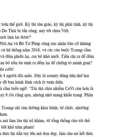
n thế giới. Kỳ thị tôn giáo, kỳ thị phái tính, kỳ thị
 Do Thái bị tấn công, nay tới chùa Việt.
mới làm lại được?
Bộ Nội An và Bộ Tư Pháp cũng xác nhận bầu cử không
 cử có hệ thống năm 2016, và các cáo buộc Trump cầm
 và đếm phiếu lại, coi bộ khó nuốt. Tiền chi ra để đếm
ian bỏ tiền bá tánh ra đếm lại để chứng tỏ mình gian?
iệu rưỡi!
có 4 người đội mão. Đây là county đông dân thứ hai
 đã ban hành lệnh cách ly toàn diện.
à cầm biểu ngữ: “Tôi thà chịu nhiễm CoVi còn hơn là
 hay 8 rồi cũng qua, nhưng nhớ mang khẩu trang. Phần
hó. Trump chỉ còn đường khai bệnh, từ chức, nhường
phạm.
mà làm láo thì xộ khám, từ tổng thống cho tới thủ
, bất khả xâm phạm!
 thúi thì xắn tay lên mà dọn dẹp, làm cho nó hết thúi.