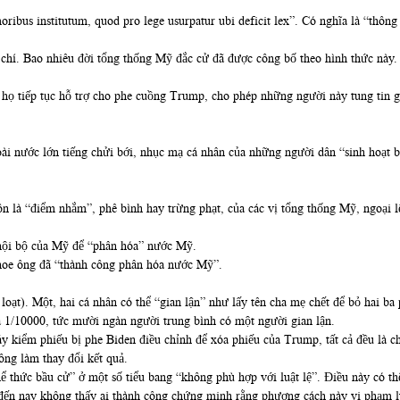
ibus institutum, quod pro lege usurpatur ubi deficit lex”. Có nghĩa là “thông l
chí. Bao nhiêu đời tổng thống Mỹ đắc cử đã được công bố theo hình thức này. 
họ tiếp tục hỗ trợ cho phe cuồng Trump, cho phép những người này tung tin gi
i nước lớn tiếng chửi bới, nhục mạ cá nhân của những người dân “sinh hoạt bì
 là “điểm nhắm”, phê bình hay trừng phạt, của các vị tổng thống Mỹ, ngoại 
 nội bộ của Mỹ để “phân hóa” nước Mỹ.
hoe ông đã “thành công phân hóa nước Mỹ”.
oạt). Một, hai cá nhân có thể “gian lận” như lấy tên cha mẹ chết để bỏ hai b
 là 1/10000, tức mười ngàn người trung bình có một người gian lận.
 kiểm phiếu bị phe Biden điều chỉnh để xóa phiếu của Trump, tất cả đều là c
ông làm thay đổi kết quả.
hể thức bầu cử” ở một số tiểu bang “không phù hợp với luật lệ”. Điều này có t
đến nay không thấy ai thành công chứng minh rằng phương cách này vi phạm lu