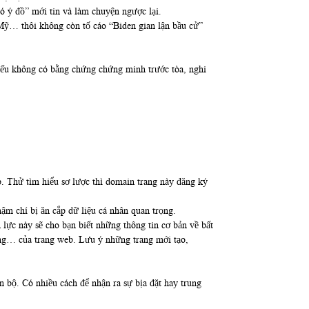
ó ý đồ” mới tin và làm chuyện ngược lại.
 Mỹ… thôi không còn tố cáo “Biden gian lận bầu cử”
nếu không có bằng chứng chứng minh trước tòa, nghi
p. Thử tìm hiểu sơ lược thì domain trang này đăng ký
ậm chí bị ăn cắp dữ liệu cá nhân quan trọng.
lực này sẽ cho bạn biết những thông tin cơ bản về bất
ng… của trang web. Lưu ý những trang mới tạo,
 bộ. Có nhiều cách để nhận ra sự bịa đặt hay trung