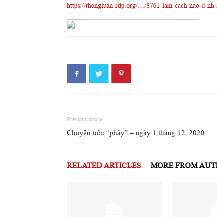
https://thongluan-rdp.org/…/8761-lam-cach-nao-d-nh
_______________________________________
Previous article
Chuyện trên “phây” – ngày 1 tháng 12, 2020
RELATED ARTICLES
MORE FROM AU