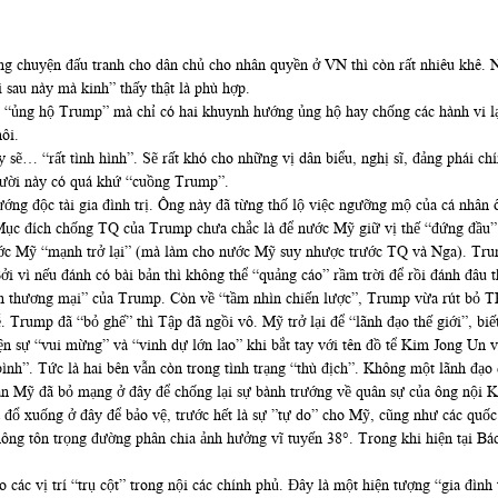
 chuyện đấu tranh cho dân chủ cho nhân quyền ở VN thì còn rất nhiêu khê. N
 sau này mà kinh” thấy thật là phù hợp.
“ủng hộ Trump” mà chỉ có hai khuynh hướng ủng hộ hay chống các hành vi lạm
ôi.
 sẽ… “rất tình hình”. Sẽ rất khó cho những vị dân biểu, nghị sĩ, đảng phái c
ười này có quá khứ “cuồng Trump”.
ng độc tài gia đình trị. Ông này đã từng thố lộ việc ngưỡng mộ của cá nhân ô
c đích chống TQ của Trump chưa chắc là để nước Mỹ giữ vị thế “đứng đầu”. N
ớc Mỹ “mạnh trở lại” (mà làm cho nước Mỹ suy nhược trước TQ và Nga). Trum
 vì nếu đánh có bài bản thì không thể “quảng cáo” rầm trời để rồi đánh đâu 
anh thương mại” của Trump. Còn về “tầm nhìn chiến lược”, Trump vừa rút bỏ 
. Trump đã “bỏ ghế” thì Tập đã ngồi vô. Mỹ trở lại để “lãnh đạo thế giới”, bi
n sự “vui mừng” và “vinh dự lớn lao” khi bắt tay với tên đồ tể Kim Jong Un 
nh”. Tức là hai bên vẫn còn trong tình trạng “thù địch”. Không một lãnh đạo
n Mỹ đã bỏ mạng ở đây để chống lại sự bành trướng về quân sự của ông nội 
ổ xuống ở đây để bảo vệ, trước hết là sự ”tự do” cho Mỹ, cũng như các quốc 
ng tôn trọng đường phân chia ảnh hưởng vĩ tuyến 38°. Trong khi hiện tại Bác 
o các vị trí “trụ cột” trong nội các chính phủ. Đây là một hiện tượng “gia đì