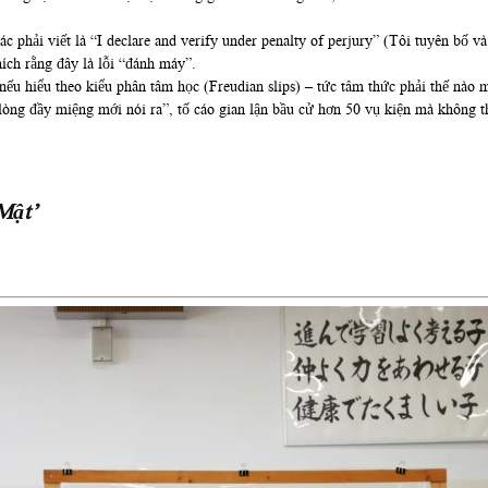
xác phải viết là “I declare and verify under penalty of perjury” (Tôi tuyên bố v
hích rằng đây là lỗi “đánh máy”.
nếu hiểu theo kiểu phân tâm học (Freudian slips) – tức tâm thức phải thế nào m
“lòng đầy miệng mới nói ra”, tố cáo gian lận bầu cử hơn 50 vụ kiện mà không 
Mật’