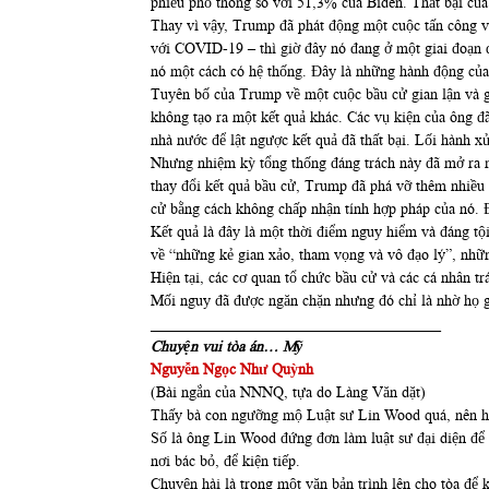
phiếu phổ thông so với 51,3% của Biden. Thất bại của
Thay vì vậy, Trump đã phát động một cuộc tấn công và
với COVID-19 – thì giờ đây nó đang ở một giai đoạn 
nó một cách có hệ thống. Đây là những hành động củ
Tuyên bố của Trump về một cuộc bầu cử gian lận và gi
không tạo ra một kết quả khác. Các vụ kiện của ông đã
nhà nước để lật ngược kết quả đã thất bại. Lối hành xử
Nhưng nhiệm kỳ tổng thống đáng trách này đã mở ra m
thay đổi kết quả bầu cử, Trump đã phá vỡ thêm nhiều 
cử bằng cách không chấp nhận tính hợp pháp của nó. Đ
Kết quả là đây là một thời điểm nguy hiểm và đáng tộ
về “những kẻ gian xảo, tham vọng và vô đạo lý”, nhữ
Hiện tại, các cơ quan tổ chức bầu cử và các cá nhân t
Mối nguy đã được ngăn chặn nhưng đó chỉ là nhờ họ gi
______________________________________
Chuyện vui tòa án… Mỹ
Nguyễn Ngọc Như Quỳnh
(Bài ngắn của NNNQ, tựa do Làng Văn dặt)
Thấy bà con ngưỡng mộ Luật sư Lin Wood quá, nên h
Số là ông Lin Wood đứng đơn làm luật sư đại diện để ti
nơi bác bỏ, để kiện tiếp.
Chuyện hài là trong một văn bản trình lên cho tòa để 