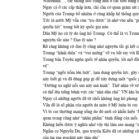
Wisconsin…, các thống đốc cộng hòa ở các tiểu bang nà
Ngay cả ở các cấp thấp hơn, chỉ cần cơ quan giám sát 
Người của Trump bổ nhiệm ở cùng khắp hệ thống quyề
Tức là nước Mỹ vẫn còn “trụ được” là nhờ vào nền “ph
quyền lực” trong bất kỳ quốc gia nào.
Dân Mỹ họ có lý do ủng hộ Trump. Có thể là vì Trump
nguyên tắc nào ? Đạo lý nào ?
Rõ ràng không có đạo lý cũng như nguyên tắc gì hết c
Trump “hãnh diện” và “vui mừng” về vụ bắt tay với 
Trong bản Tuyên ngôn quốc tế nhân quyền, lời mở đầu 
vệ”.
Trump “ngồi xổm lên luật”, lạm dụng quyền lực, gây c
này biết gì và đã đóng góp gì để xây dựng một “quốc g
“Đường xa nghĩ nỗi sau này mà kinh”. Thử nhìn về tươ
có thể lên tiếng bênh vực các “nhà dân chủ” VN khi 
Ngay cả những người đã từ chối không ủng hộ phong t
Vấn đề là số phận của người da màu ở Mỹ luôn bị coi 
Vì bị coi thường mạng sống do đó mới có khẩu hiệu “
quan trọng cũng như “nhân phẩm” bình đẳng của mỗi 
Không hiểu được ý nghĩa như vậy thì làm sao mang “n
Ngẫm cụ Nguyễn Du, qua truyện Kiều đã có những câu 
của tin xin gọichút này làm ghi”.