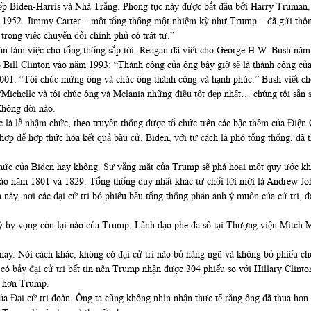
iếp Biden-Harris và Nhà Trắng. Phong tục này được bắt đầu bởi Harry Truman
m 1952. Jimmy Carter – một tổng thống một nhiệm kỳ như Trump – đã gửi thôn
trong việc chuyển đổi chính phủ có trật tự.”
 bàn làm việc cho tổng thống sắp tới. Reagan đã viết cho George H.W. Bush nă
ho Bill Clinton vào năm 1993: “Thành công của ông bây giờ sẽ là thành công củ
2001: “Tôi chúc mừng ông và chúc ông thành công và hạnh phúc.” Bush viết c
Michelle và tôi chúc ông và Melania những điều tốt đẹp nhất… chúng tôi sẵn s
Không đời nào.
c là lễ nhậm chức, theo truyền thống được tổ chức trên các bậc thềm của Điệ
 hợp để hợp thức hóa kết quả bầu cử. Biden, với tư cách là phó tổng thống, 
chức của Biden hay không. Sự vắng mặt của Trump sẽ phá hoại một quy ước k
ào năm 1801 và 1829. Tổng thống duy nhất khác từ ​​chối lời mời là Andrew J
 này, nơi các đại cử tri bỏ phiếu bầu tổng thống phản ánh ý muốn của cử tri,
kỳ hy vọng còn lại nào của Trump. Lãnh đạo phe đa số tại Thượng viện Mitch
m nay. Nói cách khác, không có đại cử tri nào bỏ hàng ngũ và không bỏ phiếu c
có bảy đại cử tri bất tín nên Trump nhận được 304 phiếu so với Hillary Clint
u hơn Trump.
a Đại cử tri đoàn. Ông ta cũng không nhìn nhận thực tế rằng ông đã thua hơ