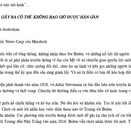
sau này mà kinh”…
 GÂY RA CÓ THỂ KHÔNG BAO GIỜ ĐƯỢC HÀN GẮN
e Australian
thuộc News Corp của Murdoch
ộc bầu cử tổng thống, không nhận thua Joe Biden, và những nỗ lực lật ngược 
 Đó là sự phủ nhận truyền thống vĩ đại của Mỹ về sự chuyển giao quyền lực mộ
 kết quả bầu cử, chúc mừng đối thủ, chúc họ an lành và kêu gọi những người 
ận trong thế kỷ qua đều sẵn sàng gánh lấy. Và nó là điều cơ bản để hòa hợp đ
đài phát thanh vào năm 1928, và Adlai Stevenson có bài đầu tiên trên truyền h
tổn thương và thất vọng. Chuyện đó thường diễn ra vào đêm bầu cử hoặc trong 
lệ giữa kẻ chiến thắng và kẻ bại trận. Nó đòi hỏi sự khiêm tốn. Tục lệ này bắt
Chưa có một lời nhắn hay cuộc điện thoại nào từ Trump tới Biden.
mãn nhiệm. Các phương tiện truyền thông được mời để ghi lại cho lịch sử cái bắ
ã mời Trump đến Nhà Trắng vào năm 2016. Biden vẫn chưa nhận được lời mời. 