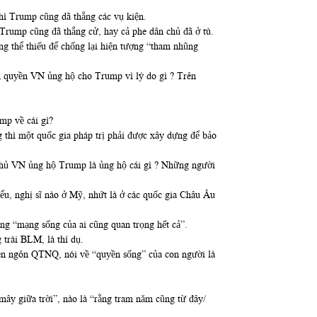
thì Trump cũng dã thắng các vụ kiện.
rump cũng đã thắng cử, hay cả phe dân chủ đã ở tù.
ng thể thiếu để chống lại hiện tượng “tham nhũng
n quyền VN ủng hộ cho Trump vì lý do gì ? Trên
mp về cái gì?
 thì một quốc gia pháp trị phải được xây dựng để bảo
n chủ VN ủng hộ Trump là ủng hộ cái gì ? Những người
ểu, nghị sĩ nào ở Mỹ, nhứt là ở các quốc gia Châu Âu
ng “mạng sống của ai cũng quan trọng hết cả”.
trài BLM, là thí dụ.
yên ngôn QTNQ, nói về “quyền sống” của con người là
ây giữa trời”, nào là “rằng tram năm cũng từ đây/