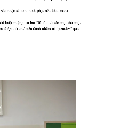
à xác nhận sẽ chịu hình phạt nếu khai man).
ới buột miệng, sa bút “lỡ lời” tố cáo mọi thứ một
thu được kết quả nên đánh nhầm từ “penalty” qua