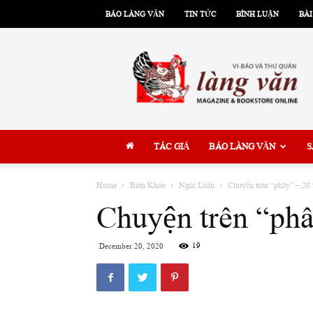
BÁO LÀNG VĂN
TIN TỨC
BÌNH LUẬN
BÀI
Làng
Văn
TÁC GIẢ
BÁO LÀNG VĂN
S
Home
Biên Khảo
Nghị Luận
Chuyện trên “phây” – 20 
Chuyện trên “phâ
19
December 20, 2020