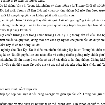
 Trump là rõ ràng và thuyết phục.
o hệ thống bầu cử. Trong khi nhiệm kỳ tổng thống của Trump đã đi từ trò hề 
độc hại mới. Trump đã làm điều mà chưa có tổng thống Mỹ nào làm được trước 
a một kẻ chuyên quyền chứ không phải một nhà dân chủ.
an lận phổ biến đã không thay đổi kết quả. Lời kêu gọi ngừng kiểm phiếu của
 không thành công. Tòa án tối cao phán quyết rằng tuyên bố gian lận bầu cử củ
 này thật đáng khinh bỉ.
ột chiến trường mới trong chính trường Hoa Kỳ. Hệ thống bầu cử của Hoa Kỳ
tiêu chuẩn và quy ước, đồng thời tìm cách lật ngược các phiếu bầu đã được c
iều này sẽ có tác động lâu dài.
i nghiệp cho Hoa Kỳ. Đó là điều mà nhiều nhà sáng lập lo sợ. Trong bài diễn 
ng kẻ sẽ “lật đổ quyền lực của nhân dân và cưỡng chiếm guồng máy chính phủ”
rách nhiệm đã tôn trọng ý chí của cử tri để xác định ai là tổng thống. Chúng k
ữ vững tín điều sáng lập quốc gia và các giá trị của nền cộng hòa vĩ đại mà 
ôm nay mình kể chuyện vui.
ếp tục nộp đơn kiện ở tiểu bang Georgie về gian lận bầu cử. Trong đơn gửi đi, 
khẳng định và xác nhận lại những gì đã “tố” trong đơn, Lin Wood đã viết “I dec