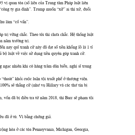
5 vị quan tòa (số liệu của Trung tâm Pháp luật liên
 “công ty gia đình”. Trump muốn “xử” ai thì xử, đuổi
Nhu làm “cố vấn”.
 trị vững chắc. Theo tôi thì chưa chắc. Hệ thống luật
n năm trường trị.
 nay quĩ tranh cử này đã đạt số tiền khổng lồ là 1 tỉ
ả bộ luật về việc sử dụng tiền quyên góp tranh cử.
 ngạc nhiên khi có hàng trăm dân biểu, nghị sĩ trung
thoát” khỏi cuộc luận tội truất phế ở thượng viện.
00% sẽ thắng cử (như vụ Hillary và các thư tín bị
 vốn đã bị điều tra từ năm 2018, thì Barr sẽ phạm tội
u đã ở tù. Vì bằng chứng giả.
 cộng hòa ở các tòa Pennsyvania, Michigan, Georgia,