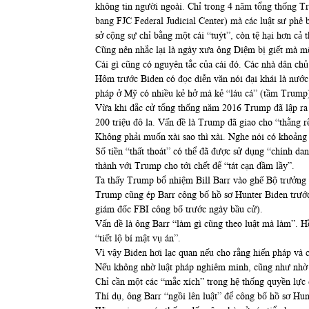
không tin người ngoài. Chỉ trong 4 năm tổng thống Tru
bang FJC Federal Judicial Center) mà các luật sư phê
sở cộng sự chỉ bằng một cái “tuýt”, còn tệ hại hơn cả
Cũng nên nhắc lại là ngày xưa ông Diệm bị giết mà m
Cái gì cũng có nguyên tắc của cái đó. Các nhà dân c
Hôm trước Biden có đọc diễn văn nói đại khái là nước
pháp ở Mỹ có nhiều kẻ hở mà kẻ “láu cá” (tầm Trump)
Vừa khi đắc cử tổng thống năm 2016 Trump đã lập ra m
200 triệu đô la. Vấn đề là Trump đã giao cho “thằng rể
Không phải muốn xài sao thì xài. Nghe nói có khoảng 
Số tiền “thất thoát” có thể đã được sử dụng “chính da
thành với Trump cho tới chết để “tát cạn đầm lầy”.
Ta thấy Trump bổ nhiệm Bill Barr vào ghế Bộ trưởng t
Trump cũng ép Barr công bố hồ sơ Hunter Biden trước 
giám đốc FBI công bố trước ngày bầu cử).
Vấn đề là ông Barr “làm gì cũng theo luật mà làm”. H
“tiết lộ bí mật vụ án”.
Vì vậy Biden hơi lạc quan nếu cho rằng hiến pháp và 
Nếu không nhờ luật pháp nghiêm minh, cũng như nhờ v
Chỉ cần một các “mắc xích” trong hệ thống quyền lực
Thí dụ, ông Barr “ngồi lên luật” để công bố hồ sơ Hu