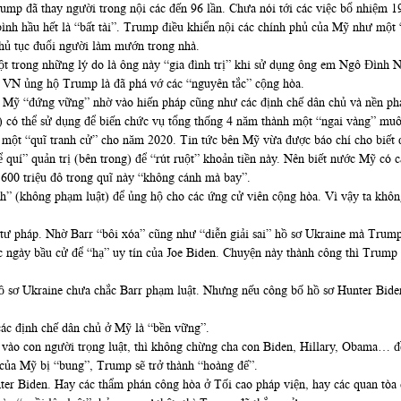
mp đã thay người trong nội các đến 96 lần. Chưa nói tới các việc bổ nhiệm 19
 bình hầu hết là “bất tài”. Trump điều khiển nội các chính phủ của Mỹ như một
 thủ tục đuổi người làm mướn trong nhà.
ột trong những lý do là ông này “gia đình trị” khi sử dụng ông em Ngô Đình 
hủ VN ủng hộ Trump là đã phá vớ các “nguyên tắc” cộng hòa.
 Mỹ “đứng vững” nhờ vào hiến pháp cũng như các định chế dân chủ và nền pháp
 có thể sử dụng để biến chức vụ tổng thống 4 năm thành một “ngai vàng” muô
ột “quĩ tranh cử” cho năm 2020. Tin tức bên Mỹ vừa được báo chí cho biết đến
 quí” quản trị (bên trong) để “rút ruột” khoản tiền này. Nên biết nước Mỹ có c
600 triệu đô trong quĩ này “không cánh mà bay”.
nh” (không phạm luật) để ủng hộ cho các ứng cử viên cộng hòa. Vì vậy ta không
ư pháp. Nhờ Barr “bôi xóa” cũng như “diễn giải sai” hồ sơ Ukraine mà Trump “
ngày bầu cử để “hạ” uy tín của Joe Biden. Chuyện này thành công thì Trump 1
ồ sơ Ukraine chưa chắc Barr phạm luật. Nhưng nếu công bố hồ sơ Hunter Biden,
các định chế dân chủ ở Mỹ là “bền vững”.
ào con người trọng luật, thì không chừng cha con Biden, Hillary, Obama… đề
 của Mỹ bị “bung”, Trump sẽ trở thành “hoàng đế”.
nter Biden. Hay các thẩm phán công hòa ở Tối cao pháp viện, hay các quan tòa