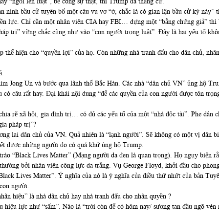
y “ngồi lên luật”, bẻ cong sự thật, thì Trump đã thắng cử.
an ninh bầu cử tuyên bố một câu vu vơ “ờ, chắc là có gian lận bầu cử kỳ này” 
n lực. Chỉ cần một nhân viên CIA hay FBI… dựng một “bằng chứng giả” thì T
áp trị” vững chắc cũng như vào “con người trọng luật”. Đây là hai yếu tố khô
 thể hiện cho “quyền lợi” của họ. Còn những nhà tranh đấu cho dân chủ, nhâ
ả.
Kim Jong Un và bước qua lãnh thổ Bắc Hàn. Các nhà “dân chủ VN” ủng hộ Tru
có câu rất hay. Đại khái nội dung “để các quyền của con người được tôn trọng
hia rẽ xã hội, gia đình trị… có đủ các yếu tố của một “nhà độc tài”. Phe dâ
ia pháp trị”?
ng lai dân chủ của VN. Quả nhiên là “lạnh người”. Sẽ không có một vị dân bi
biết đươc những người đo có quá khứ ủng hộ Trump.
rào “Black Lives Matter” (Mạng người da đen là quan trọng). Họ ngụy biện rằ
thường bởi nhân viên công lực da trắng. Vụ George Floyd, khởi đầu cho phong 
Black Lives Matter”. Ý nghĩa của nó là ý nghĩa của điều thứ nhứt của bản Tu
con người.
hãn hiệu” là nhà dân chủ hay nhà tranh đấu cho nhân quyền ?
hiệu lực như “sấm”. Nào là “trời còn để có hôm nay/ sương tan đầu ngõ vén m