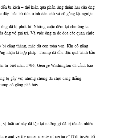
đến bi kịch – thể hiện qua phản ứng thảm hại của ông
đây: bác bỏ tiến trình dân chủ và cố gắng lật ngược
 ông đã bị phớt lờ. Những cuộc đếm lại cho ông ta
a ông vô giá trị. Và việc ông ta đe dọa các quan chức
 bị căng thẳng, mặc dù còn toàn vẹn. Khi cố gắng
hứng nhận là hợp pháp. Trump đã đầu độc quá trình bầu
văn từ biệt năm 1796, George Washington đã cảnh báo
.
hông bị gẫy vỡ, nhưng chúng đã chịu căng thẳng.
Trump cố gắng phá hủy.
vị luật sư này đã lặp lại những gì đã bị tòa án nhiều
lare and verify under plenty of perjury” (Tôi tuyên bố