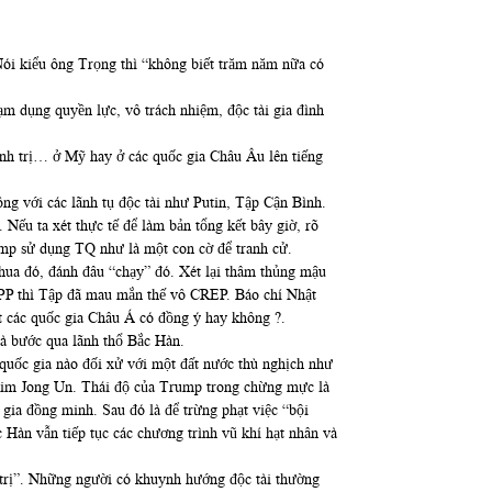
ói kiểu ông Trọng thì “không biết trăm năm nữa có
 dụng quyền lực, vô trách nhiệm, độc tài gia đình
hính trị… ở Mỹ hay ở các quốc gia Châu Âu lên tiếng
ng với các lãnh tụ độc tài như Putin, Tập Cận Bình.
ếu ta xét thực tế để làm bản tổng kết bây giờ, rõ
p sử dụng TQ như là một con cờ để tranh cử.
thua đó, đánh đâu “chạy” đó. Xét lại thâm thủng mậu
TPP thì Tập đã mau mắn thế vô CREP. Báo chí Nhật
ết các quốc gia Châu Á có đồng ý hay không ?.
và bước qua lãnh thổ Bắc Hàn.
 quốc gia nào đối xử với một đất nước thù nghịch như
Kim Jong Un. Thái độ của Trump trong chừng mực là
gia đồng minh. Sau đó là để trừng phạt việc “bội
Hàn vẫn tiếp tục các chương trình vũ khí hạt nhân và
nh trị”. Những người có khuynh hướng độc tài thường