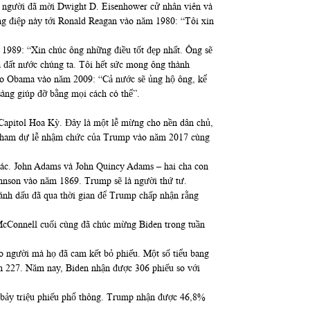
, người đã mời Dwight D. Eisenhower cử nhân viên và
g điệp này tới Ronald Reagan vào năm 1980: “Tôi xin
m 1989: “Xin chúc ông những điều tốt đẹp nhất. Ông sẽ
a đất nước chúng ta. Tôi hết sức mong ông thành
ho Obama vào năm 2009: “Cả nước sẽ ủng hộ ông, kể
àng giúp đỡ bằng mọi cách có thể”.
n Capitol Hoa Kỳ. Đây là một lễ mừng cho nền dân chủ,
đã tham dự lễ nhậm chức của Trump vào năm 2017 cùng
hác. John Adams và John Quincy Adams – hai cha con
ohnson vào năm 1869. Trump sẽ là người thứ tư.
 đánh dấu đã qua thời gian để Trump chấp nhận rằng
 McConnell cuối cùng đã chúc mừng Biden trong tuần
ho người mà họ đã cam kết bỏ phiếu. Một số tiểu bang
on 227. Năm nay, Biden nhận được 306 phiếu so với
n bảy triệu phiếu phổ thông. Trump nhận được 46,8%