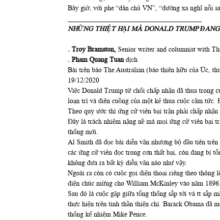
Bây giờ, với phe “dân chủ VN”, “đường xa nghĩ nỗi 
_______________________________________
NHỮNG THIỆT HẠI MÀ DONALD TRUMP ĐANG
. Troy Bramston,
Senior writer and columnist with Th
. Pham Quang Tuan
dịch
Bài trên báo The Australian (báo thiên hữu của Úc, 
19/12/2020
Việc Donald Trump từ chối chấp nhận đã thua trong cu
loạn trí và điên cuồng của một kẻ thua cuộc căm tức.
Theo quy ước thì ứng cử viên bại trận phải chấp nhận
Đây là trách nhiệm nặng nề mà mọi ứng cử viên bại tr
thống mới.
Al Smith đã đọc bài diễn văn nhượng bộ đầu tiên trên 
các ứng cử viên đọc trong cơn thất bại, còn đang bị 
không đưa ra bất kỳ diễn văn nào như vậy.
Ngoài ra còn có cuộc gọi điện thoại riêng theo thông 
điện chúc mừng cho William McKinley vào năm 1896. 
Sau đó là cuộc gặp giữa tổng thống sắp tới và tt sắp 
thực hiện trên tinh thần thiện chí. Barack Obama đ
thống kế nhiệm Mike Pence.