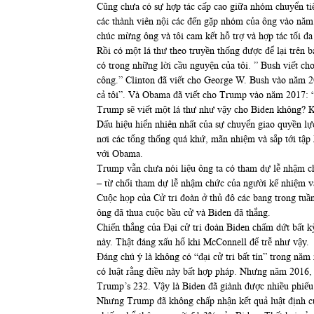
Cũng chưa có sự hợp tác cấp cao giữa nhóm chuyển t
các thành viên nội các đến gặp nhóm của ông vào nă
chúc mừng ông và tôi cam kết hỗ trợ và hợp tác tối đa 
Rồi có một lá thư theo truyền thống được để lại trên
có trong những lời cầu nguyện của tôi. ” Bush viết c
công.” Clinton đã viết cho George W. Bush vào năm 
cả tôi”. Và Obama đã viết cho Trump vào năm 2017: “
Trump sẽ viết một lá thư như vậy cho Biden không? 
Dấu hiệu hiển nhiên nhất của sự chuyển giao quyền lự
nơi các tổng thống quá khứ, mãn nhiệm và sắp tới tập
với Obama.
Trump vẫn chưa nói liệu ông ta có tham dự lễ nhậm 
– từ chối tham dự lễ nhậm chức của người kế nhiệm v
Cuộc họp của Cử tri đoàn ở thủ đô các bang trong tuần
ông đã thua cuộc bầu cử và Biden đã thắng.
Chiến thắng của Đại cử tri đoàn Biden chấm dứt bất 
này. Thật đáng xấu hổ khi McConnell để trễ như vậy.
Đáng chú ý là không có “đại cử tri bất tín” trong nă
có luật rằng điều này bất hợp pháp. Nhưng năm 2016, 
Trump’s 232. Vậy là Biden đã giành được nhiều phiế
Nhưng Trump đã không chấp nhận kết quả luật định củ