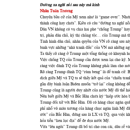
Đường xa nghĩ nỗi sau này mà kinh
Nhân Tuấn Trương
Chuyện bầu cử của Mỹ xem như là “game over”. Nhưng
thành công hay chưa”. Kiều có câu “đường xa nghĩ nỗi
Dân VN không có vụ chia hai phe “chống Trump” hay 
trị, phản dân chủ, kỳ thị chủng tộc… của Trump mà th
Tình hình dân chủ, nhân quyền của VN rõ ràng sau này
binh vực những “nhà tranh đấu” của VN mà những ng
Ta thấy rõ ràng ở Trump một tổng thống có khuynh hướ
Việc chống TQ của Trump cần được xem lại cho kỹ. Mụ
ràng việc đánh TQ của Trump không phải làm cho nư
Rõ ràng Trump đánh TQ “rùm beng” là để tranh cử. Bởi
dịch giữa Mỹ và TQ ta sẽ thấy kết quả của “chiến tr
gần đây bình luận Biden muốn “trở lại” cũng không dễ
Trump cũng là người duy nhứt của nước Mỹ đã thể hiệ
Nên biết giữa Mỹ và Bắc Hàn chưa ký “hiệp ước hòa bì
Trump đối xử với Bắc Hàn. Đã có hàng chục ngàn quâ
phỉ nhổ vô máu xương của hàng chục ngàn lính Mỹ đã đ
ước” của Bắc Hàn, đứng sau là LX và TQ, qua việc khô
hỏa tiễn “lien lục địa” để đe dọa nước Mỹ.
Vừa “lên ngôi” Trump đã bố trí cho con cái, dâu rể và