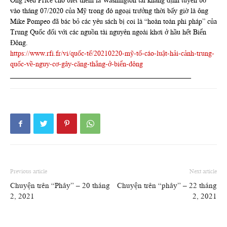
Ông Ned Price cho biết thêm là Washington tái khẳng định tuyên bố
vào tháng 07/2020 của Mỹ trong đó ngoại trưởng thời bấy giờ là ông
Mike Pompeo đã bác bỏ các yêu sách bị coi là “hoàn toàn phi pháp” của
Trung Quốc đối với các nguồn tài nguyên ngoài khơi ở hầu hết Biển
Đông.
https://www.rfi.fr/vi/quốc-tế/20210220-mỹ-tố-cáo-luật-hải-cảnh-trung-
quốc-về-nguy-cơ-gây-căng-thẳng-ở-biển-đông
___________________________________________________
Previous article
Next article
Chuyện trên “Phây” – 20 tháng
Chuyện trên “phây” – 22 tháng
2, 2021
2, 2021