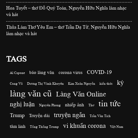
Hoa Tuyết – thơ Đỗ Quý Toàn, Nguyễn Hữu Nghĩa làm nhạc
và hát
Thủa Làm Thơ Yêu Em – thơ Trần Dạ Từ, Nguyễn Hữu Nghĩa
làm nhạc và hát
TAGS
COVID-19
báo làng văn
corona virus
Al Capone
ký
Cung Vũ
Dương Thị Vành Khuyên
Kim Xuân Nguyễn
kiến thức
làng văn cũ
Làng Văn Online
tin tức
nghị luận
nhiếp ảnh
Nguyên Phong
Thơ
truyện ngắn
Trump
Truyện dài
Trần Văn Tích
vi khuẩn corona
tâm linh
Tổng Thống Trump
Việt Nam