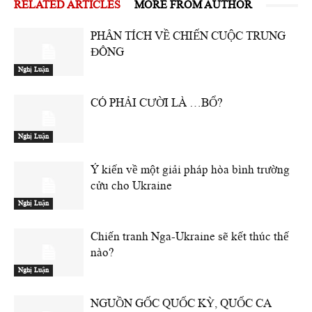
RELATED ARTICLES
MORE FROM AUTHOR
PHÂN TÍCH VỀ CHIẾN CUỘC TRUNG
ĐÔNG
Nghị Luận
CÓ PHẢI CƯỜI LÀ …BỔ?
Nghị Luận
Ý kiến về một giải pháp hòa bình trường
cửu cho Ukraine
Nghị Luận
Chiến tranh Nga-Ukraine sẽ kết thúc thế
nào?
Nghị Luận
NGUỒN GỐC QUỐC KỲ, QUỐC CA