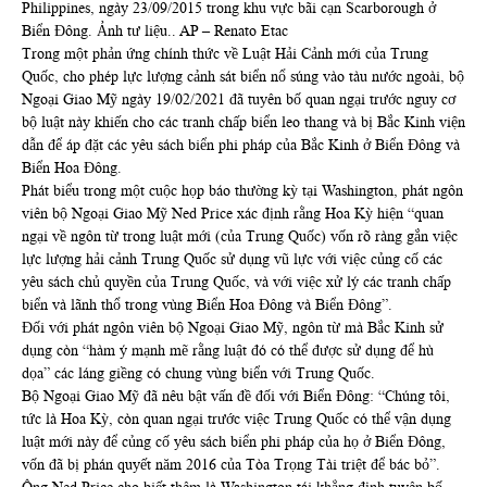
Philippines, ngày 23/09/2015 trong khu vực bãi cạn Scarborough ở
Biển Đông. Ảnh tư liệu.. AP – Renato Etac
Trong một phản ứng chính thức về Luật Hải Cảnh mới của Trung
Quốc, cho phép lực lượng cảnh sát biển nổ súng vào tàu nước ngoài, bộ
Ngoại Giao Mỹ ngày 19/02/2021 đã tuyên bố quan ngại trước nguy cơ
bộ luật này khiến cho các tranh chấp biển leo thang và bị Bắc Kinh viện
dẫn để áp đặt các yêu sách biển phi pháp của Bắc Kinh ở Biển Đông và
Biển Hoa Đông.
Phát biểu trong một cuộc họp báo thường kỳ tại Washington, phát ngôn
viên bộ Ngoại Giao Mỹ Ned Price xác định rằng Hoa Kỳ hiện “quan
ngại về ngôn từ trong luật mới (của Trung Quốc) vốn rõ ràng gắn việc
lực lượng hải cảnh Trung Quốc sử dụng vũ lực với việc củng cố các
yêu sách chủ quyền của Trung Quốc, và với việc xử lý các tranh chấp
biển và lãnh thổ trong vùng Biển Hoa Đông và Biển Đông”.
Đối với phát ngôn viên bộ Ngoại Giao Mỹ, ngôn từ mà Bắc Kinh sử
dụng còn “hàm ý mạnh mẽ rằng luật đó có thể được sử dụng để hù
dọa” các láng giềng có chung vùng biển với Trung Quốc.
Bộ Ngoại Giao Mỹ đã nêu bật vấn đề đối với Biển Đông: “Chúng tôi,
tức là Hoa Kỳ, còn quan ngại trước việc Trung Quốc có thể vận dụng
luật mới này để củng cố yêu sách biển phi pháp của họ ở Biển Đông,
vốn đã bị phán quyết năm 2016 của Tòa Trọng Tài triệt để bác bỏ”.