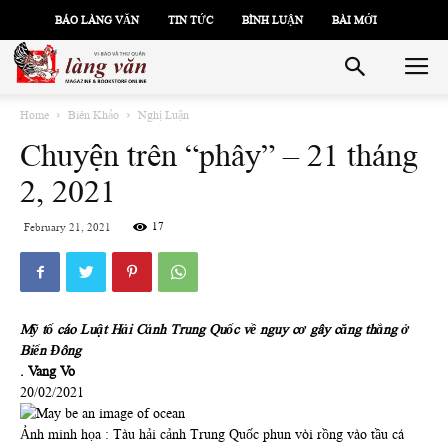
BÁO LÀNG VĂN
TIN TỨC
BÌNH LUẬN
BÀI MỚI
Home
Biên Khảo
Nghị Luận
Chuyện trên “phây” – 21 tháng
2, 2021
17
February 21, 2021
Mỹ tố cáo Luật Hải Cảnh Trung Quốc về nguy cơ gây căng thẳng ở
Biển Đông
. Vang Vo
20/02/2021
Ảnh minh họa : Tàu hải cảnh Trung Quốc phun vòi rồng vào tầu cá