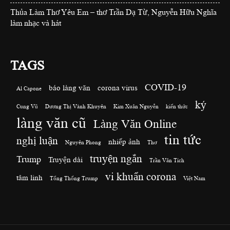
Thủa Làm Thơ Yêu Em – thơ Trần Dạ Từ, Nguyễn Hữu Nghĩa
làm nhạc và hát
TAGS
COVID-19
báo làng văn
corona virus
Al Capone
ký
Cung Vũ
Dương Thị Vành Khuyên
Kim Xuân Nguyễn
kiến thức
làng văn cũ
Làng Văn Online
tin tức
nghị luận
nhiếp ảnh
Nguyên Phong
Thơ
truyện ngắn
Trump
Truyện dài
Trần Văn Tích
vi khuẩn corona
tâm linh
Tổng Thống Trump
Việt Nam