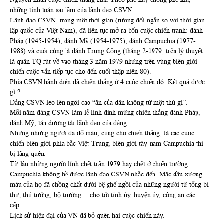
những tính toán sai lầm của lãnh đạo CSVN.
Lãnh đạo CSVN, trong một thời gian (tương đối ngắn so với thời gian
lập quốc của Việt Nam), đã liên tục mở ra bốn cuộc chiến tranh: đánh
Pháp (1945-1954), đánh Mỹ (1954-1975), đánh Campuchia (1977-
1988) và cuối cùng là đánh Trung Cộng (tháng 2-1979, trên lý thuyết
là quân TQ rút về vào tháng 3 năm 1979 nhưng trên vùng biên giới
chiến cuộc vẫn tiếp tục cho đến cuối thập niên 80).
Phía CSVN hãnh diện đã chiến thắng ở 4 cuộc chiến đó. Kết quả được
gì ?
Đảng CSVN leo lên ngôi cao “ăn của dân không từ một thứ gì”.
Mỗi năm đảng CSVN làm lễ linh đình mừng chiến thắng đánh Pháp,
đánh Mỹ, tán dương tài lãnh đạo của đảng.
Nhưng những người đã đổ máu, cũng cho chiến thắng, là các cuộc
chiến biên giới phía bắc Việt-Trung, biên giới tây-nam Campuchia thì
bị lãng quên.
Từ lâu những người lính chết trận 1979 hay chết ở chiến trường
Campuchia không hề được lãnh đạo CSVN nhắc đến. Mặc dầu xương
máu của họ đã chồng chất dưới bệ ghế ngồi của những người từ tổng bí
thư, thủ tướng, bộ trưởng… cho tới tỉnh ủy, huyện ủy, công an các
cấp…
Lịch sử hiện đại của VN đã bỏ quên hai cuộc chiến này.