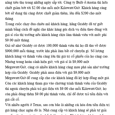
năng tiêu thụ trong những ngày sắp tới. Công ty Bulb ở Austin thì hứa
chiết giảm bớt tới $2.00 cho mỗi một Kilowatt/Giờ. Khách hàng càng
bớt sử dụng thì càng được chiết giảm thêm, lên đến $200 cho một
tháng.
Trong cuộc chạy đua chiêu mộ khách hàng, hãng Griddy đã tự giết
mình bằng cách đề nghị cho khác hàng gói dịch vụ điện theo đúng với
giá sỉ của thị trường nếu khách hàng chịu làm thành viên với mức phí
$9.00 một tháng.
Giả sử như Griddy có được 100,000 thành viên thì họ đã thu về được
$900,000 mỗi tháng, trước khi phải làm bất cứ chuyện gì. Số lượng
khách hàng và thành viên càng lớn thì giá trị cổ phiếu của họ càng cao.
Nhưng trong hoàn cảnh hiện giờ, với giá sỉ là $9,000 một
Megawatt/Giờ, càng có nhiều khách hàng càng mau phá sản như trường
hợp của Griddy. Griddy phải mua điện với giá $9,000 một
Megawatt/Giờ để cung cấp cho các khách hàng đã ký hợp đồng một giá.
Còn các khách hàng tham gia vào chương trình thành viên của Griddy
thì ngoài chuyện phải trả giá điện tới $9.00 cho mỗi Kilowatt/Giờ, họ
còn phải đóng thêm $9.00 phí thành viên, chỉ để được trả tiền điện với
giá cắt cổ.
Với nhiều người ở Texas, sau cơn bão là những cái hóa đơn tiền điện trị
giá hàng chục ngàn đô la. Nhà cung cấp và khách hàng sẽ phải tự giải