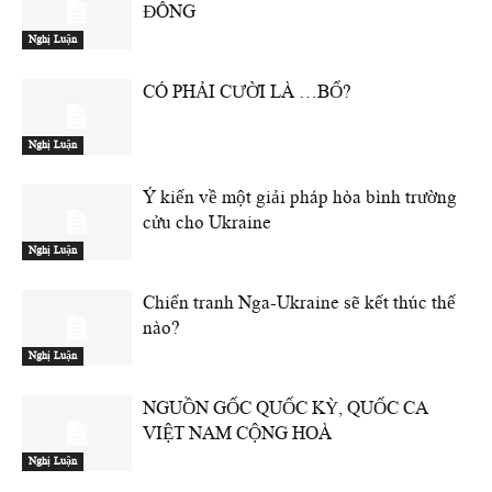
ĐÔNG
Nghị Luận
CÓ PHẢI CƯỜI LÀ …BỔ?
Nghị Luận
Ý kiến về một giải pháp hòa bình trường
cửu cho Ukraine
Nghị Luận
Chiến tranh Nga-Ukraine sẽ kết thúc thế
nào?
Nghị Luận
NGUỒN GỐC QUỐC KỲ, QUỐC CA
VIỆT NAM CỘNG HOÀ
Nghị Luận