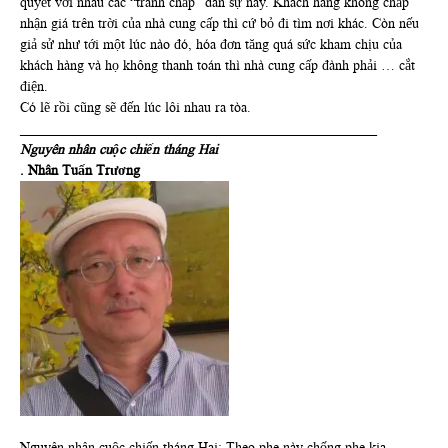
quyết với nhau các “tranh chấp” dân sự này. Khách hàng không chấp
nhận giá trên trời của nhà cung cấp thì cứ bỏ đi tìm nơi khác. Còn nếu
giả sử như tới một lúc nào đó, hóa đơn tăng quá sức kham chịu của
khách hàng và họ không thanh toán thì nhà cung cấp đành phải … cắt
điện.
Có lẽ rồi cũng sẽ đến lúc lôi nhau ra tòa.
___________________________________________________
Nguyên nhân cuộc chiến tháng Hai
. Nhân Tuấn Trương
Nguyên nhân cuộc chiến tháng Hai: Theo phe này chống phe kia,