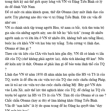
trong thời kỳ mà thế giới quay lưng với VN và Đặng Tiểu Bình có lý
do để đánh Việt Nam.
Để có một cái nhìn khách quan, thử đặt Obama (hay một lãnh đạo của
nước Tây phương nào đó) vào vị trí Đặng Tiểu Bình. Đặt các vấn đề
như sau :
VN ra chính sách tập trung người Hoa, từ nam ra bắc, tịch thu toàn bộ
gia sản của những người này, sau đó bắt họ “hồi tịch” (trong đó nhiều
người sinh ra và lớn lên ở VN từ nhiều đời, không biết nói tiếng Hoa),
buộc họ rời khỏi VN với hai bàn tay trắng. Trên cương vị lãnh đạo,
Obama sẽ làm gì ?
Theo các tài liệu của CIA vừa bạch hóa gần đây, VN đã có hành vi lấn
đất của TQ (chứ không phải ngược lại), diện tích khoảng 60 km². Nếu
dữ kiện này là thật, Obama sẽ phải làm gì để bảo toàn lãnh thổ của TQ
?
Lãnh đạo VN từ năm 1958 đã nhìn nhận hai quần đảo HS và TS là của
TQ, trước là để đền ơn các viện trợ của TQ cho cuộc chiến chống Pháp,
sau là trả nợ các viện trợ cho cuộc chiến chống Mỹ. Bây giờ VN dựa
vào Liên Xô, một thế lực thù nghịch khác của TQ, để chống lại TQ rồi
tuyên bố ngược lại HS và TS là của VN. Thái độ của Obama sẽ ra sao ?
Chắc chắn Obama (hay ai đó) sẽ làm không khác Đặng Tiểu Bình.
Vấn đề “nạn kiều” là lý do quan trọng để họ Đặng hạ quyết tâm “dạy
VN một bài học”.