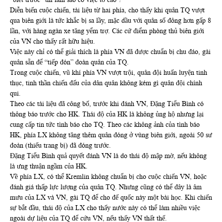
Diễn biến cuộc chiến, tài liệu từ hai phía, cho thấy khi quân TQ vượt
qua biên giới là tức khắc bị sa lầy, mặc dầu với quân số đông hơn gấp 8
lần, với hàng ngàn xe tăng yểm trợ. Các cứ điểm phòng thủ biên giới
của VN cho thấy rất hữu hiệu.
Việc này chỉ có thể giải thích là phía VN đã được chuẩn bị chu đáo, gài
quân sẵn để “tiếp đón” đoàn quân của TQ.
Trong cuộc chiến, vũ khí phía VN vượt trội, quân đội huấn luyện tinh
thục, tinh thần chiến đấu của dân quân không kém gì quân đội chính
qui.
Theo các tài liệu đã công bố, trước khi đánh VN, Đặng Tiểu Bình có
thông báo trước cho HK. Thái độ của HK là không ủng hộ nhưng lại
cung cấp tin tức tình báo cho TQ. Theo các không ảnh của tình báo
HK, phía LX không tăng thêm quân đóng ở vùng biên giới, ngoài 50 sư
đoàn (thiếu trang bị) đã đóng trước.
Đặng Tiểu Bình quả quyết đánh VN là do thái độ mập mờ, nếu không
là ưng thuận ngầm của HK.
Về phía LX, có thể Kremlin không chuẩn bị cho cuộc chiến VN, hoặc
đánh giá thấp lực lượng của quân TQ. Nhưng cũng có thể đây là âm
mưu của LX và VN, gài TQ để cho đế quốc này một bài học. Khi chiến
sự bắt đầu, thái độ của LX cho thấy nước này có thể làm nhiều việc
ngoài dự liệu của TQ để cứu VN, nếu thấy VN thất thế.