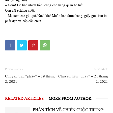
– Gớm! Có bao nhiêu tiền, cúng cho hàng quần áo hết!
Con gái (chống chế):
– Mẹ xem các gói quà Noel kìa! Muốn bán được hàng, giấy gói, bao bì
phải đẹp và hấp dẫn chứ!
Previous article
Next article
Chuyện trên “phây” – 19 tháng
Chuyện trên “phây” – 21 tháng
2, 2021
2, 2021
RELATED ARTICLES
MORE FROM AUTHOR
PHÂN TÍCH VỀ CHIẾN CUỘC TRUNG