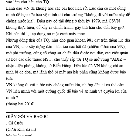
vào làm chư hầu cho TQ.
Lãnh đạo VN đã không học các bài học lịch sử. Lúc cần có một đồng
minh để hợp sức bảo vệ mình thì chủ trương “không đi với nước này để
chống nước kia”. Điều này có thể đúng ở thời kỳ 1979, mà CSVN
không thực hiện, để xảy ra chiến tranh, gây thù hận cho đến bây giờ.
Khi cần thì lại áp dụng nó một cách máy móc.
Những động thái của TQ, như cho giàn khoan 981 đặt trên thềm lục địa
của VN, cho xây dựng đảo nhân tạo các bãi đá (chiếm được của VN),
mở phi trường, củng cố công sự chiến đấu ở các nơi đây, các việc quân
sự hóa các đảo thuộc HS… cho thấy sắp tới TQ sẽ mở vùng “ADIZ –
nhận diện phòng không” ở Biển Đông. Đến lúc đó VN không chỉ an
ninh bị đe dọa, mà lãnh thổ bị mất mà hải phận cũng không được bảo
toàn.
VN không đi với nước này chống nước kia, nhưng đâu ai có thể cấm
VN liên minh với một cường quốc để bảo vệ an ninh và quyền lợi của
mình ?
(tháng hai 2016)
_____________________________________________________
GIẤY GÓI VÀ BAO BÌ
. Cả Cười
(Cười Khì, đã in)
Mẹ (mắng con):