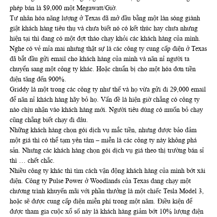
phép bán là $9,000 một Megawatt/Giờ.
Tư nhân hóa năng lượng ở Texas đã mở đầu bằng một làn sóng giành
giật khách hàng tiêu thụ và chưa biết nó có kết thúc hay chưa nhưng
hiện tại thì đang có một đợt tháo chạy khỏi các khách hàng của mình.
Nghe có vẻ mỉa mai nhưng thật sự là các công ty cung cấp điện ở Texas
đã bắt đầu gửi email cho khách hàng của mình và năn nỉ người ta
chuyển sang một công ty khác. Hoặc chuẩn bị cho một hóa đơn tiền
điện tăng đến 900%.
Griddy là một trong các công ty như thế và họ vừa gửi đi 29,000 email
để năn nỉ khách hàng hãy bỏ họ. Vấn đề là hiện giờ chẳng có công ty
nào chịu nhận vào khách hàng mới. Người tiêu dùng có muốn bỏ chạy
cũng chẳng biết chạy đi đâu.
Những khách hàng chọn gói dịch vụ mắc tiền, nhưng được bảo đảm
một giá thì có thể tạm yên tâm – miễn là các công ty này không phá
sản. Nhưng các khách hàng chọn gói dịch vụ giá theo thị trường bán sỉ
thì … chết chắc.
Nhiều công ty khác thì tìm cách vận động khách hàng của mình bớt xài
điện. Công ty Pulse Power ở Woodlands của Texas đang chạy một
chương trình khuyến mãi với phần thưởng là một chiếc Tesla Model 3,
hoặc sẽ được cung cấp điện miễn phí trong một năm. Điều kiện để
được tham gia cuộc xổ số này là khách hàng giảm bớt 10% lượng điện