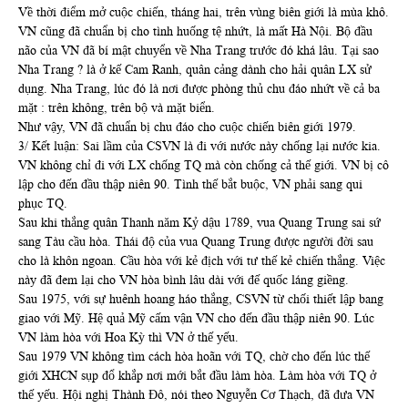
Về thời điểm mở cuộc chiến, tháng hai, trên vùng biên giới là mùa khô.
VN cũng đã chuẩn bị cho tình huống tệ nhứt, là mất Hà Nội. Bộ đầu
não của VN đã bí mật chuyển về Nha Trang trước đó khá lâu. Tại sao
Nha Trang ? là ở kế Cam Ranh, quân cảng dành cho hải quân LX sử
dụng. Nha Trang, lúc đó là nơi được phòng thủ chu đáo nhứt về cả ba
mặt : trên không, trên bộ và mặt biển.
Như vậy, VN đã chuẩn bị chu đáo cho cuộc chiến biên giới 1979.
3/ Kết luận: Sai lầm của CSVN là đi với nước này chống lại nước kia.
VN không chỉ đi với LX chống TQ mà còn chống cả thế giới. VN bị cô
lập cho đến đầu thập niên 90. Tình thế bắt buộc, VN phải sang qui
phục TQ.
Sau khi thắng quân Thanh năm Kỷ dậu 1789, vua Quang Trung sai sứ
sang Tàu cầu hòa. Thái độ của vua Quang Trung được người đời sau
cho là khôn ngoan. Cầu hòa với kẻ địch với tư thế kẻ chiến thắng. Việc
này đã đem lại cho VN hòa bình lâu dài với đế quốc láng giềng.
Sau 1975, với sự huênh hoang háo thắng, CSVN từ chối thiết lập bang
giao với Mỹ. Hệ quả Mỹ cấm vận VN cho đến đầu thập niên 90. Lúc
VN làm hòa với Hoa Kỳ thì VN ở thế yếu.
Sau 1979 VN không tìm cách hòa hoãn với TQ, chờ cho đến lúc thế
giới XHCN sụp đổ khắp nơi mới bắt đầu làm hòa. Làm hòa với TQ ở
thế yếu. Hội nghị Thành Đô, nói theo Nguyễn Cơ Thạch, đã đưa VN