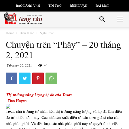
BÁO LÀNG VĂN
TIN TỨC
BÌNH LUẬN
BÀI MỚI
Home
Biên Khảo
Nghị Luận
Chuyện trên “Phây” – 20 tháng
2, 2021
26
February 20, 2021
Thị trường năng lượng tự do của Texas
.
Dao Huyen
Texas chủ trương tư nhân hóa thị trường năng lượng và họ đã làm điều
đó từ nhiều năm nay. Các nhà sản xuất điện sẽ bán theo giá sỉ cho các
nhà phân phối. Và đến lượt các nhà phân phối này sẽ quyết định việc