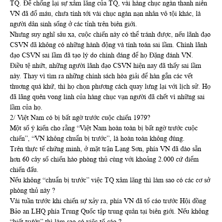
TQ. Để chống lại sự xâm lăng của TQ, vài hàng chục ngàn thanh niên
VN đã đổ máu, chưa tính tới vài chục ngàn nạn nhân vô tội khác, là
người dân sinh sống ở các tỉnh trên biên giới.
Nhưng suy nghĩ sâu xa, cuộc chiến này có thể tránh được, nếu lãnh đạo
CSVN đã không có những hành động và tính toán sai lầm. Chính lãnh
đạo CSVN sai lầm đã tạo lý do chính đáng để họ Đặng đánh VN.
Điều tệ nhứt, những người lãnh đạo CSVN hiện nay đã thấy sai lầm
này. Thay vì tìm ra những chính sách hòa giải để hàn gắn các vết
thuơng quá khứ, thì họ chọn phương cách quay lưng lại với lịch sử. Họ
đã lãng quên vong linh của hàng chục vạn người đã chết vì những sai
lầm của họ.
2/ Việt Nam có bị bất ngờ trước cuộc chiến 1979?
Một số ý kiến cho rằng “Việt Nam hoàn toàn bị bất ngờ trước cuộc
chiến”, “VN không chuẩn bị trước”, là hoàn toàn không đúng.
Trên thực tế chứng minh, ở mặt trận Lạng Sơn, phía VN đã đào sẵn
hơn 60 cây số chiến hào phòng thủ cùng với khoảng 2.000 cứ điểm
chiến đấu.
Nếu không “chuẩn bị trước” việc TQ xâm lăng thì làm sao có các cơ sở
phòng thủ này ?
Vài tuần trước khi chiến sự xảy ra, phía VN đã tố cáo trước Hội đồng
Bảo an LHQ phía Trung Quốc tập trung quân tại biên giới. Nếu không
“biết trước” thì làm sao có việc tố cáo ?