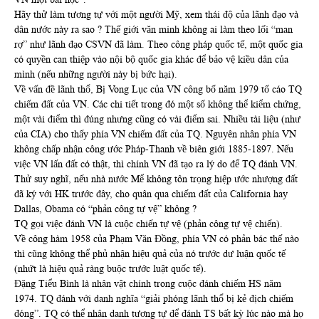
Hãy thử làm tương tự với một người Mỹ, xem thái độ của lãnh đạo và
dân nước này ra sao ? Thế giới văn minh không ai làm theo lối “man
rợ” như lãnh đạo CSVN đã làm. Theo công pháp quốc tế, một quốc gia
có quyền can thiệp vào nội bộ quốc gia khác để bảo vệ kiều dân của
mình (nếu những người này bị bức hại).
Về vấn đề lãnh thổ, Bị Vong Lục của VN công bố năm 1979 tố cáo TQ
chiếm đất của VN. Các chi tiết trong đó một số không thể kiểm chứng,
một vài điểm thì đúng nhưng cũng có vài điểm sai. Nhiều tài liệu (như
của CIA) cho thấy phía VN chiếm đất của TQ. Nguyên nhân phía VN
không chấp nhận công ước Pháp-Thanh về biên giới 1885-1897. Nếu
việc VN lấn đất có thật, thì chính VN đã tạo ra lý do để TQ đánh VN.
Thử suy nghĩ, nếu nhà nước Mể không tôn trọng hiệp ước nhượng đất
đã ký với HK trước đây, cho quân qua chiếm đất của California hay
Dallas, Obama có “phản công tự vệ” không ?
TQ gọi việc đánh VN là cuộc chiến tự vệ (phản công tự vệ chiến).
Về công hàm 1958 của Phạm Văn Đồng, phía VN có phản bác thế nào
thì cũng không thể phủ nhận hiệu quả của nó trước dư luận quốc tế
(nhứt là hiệu quả ràng buộc trước luật quốc tế).
Đặng Tiểu Bình là nhân vật chính trong cuộc đánh chiếm HS năm
1974. TQ đánh với danh nghĩa “giải phóng lãnh thổ bị kẻ địch chiếm
đóng”. TQ có thể nhân danh tương tự để đánh TS bất kỳ lúc nào mà họ