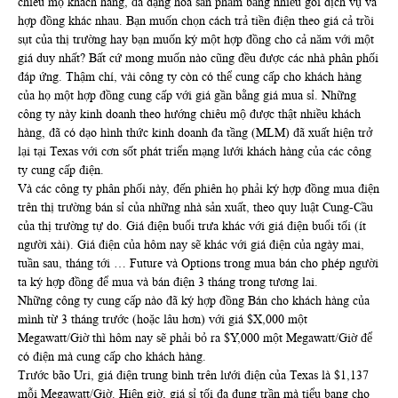
chiêu mộ khách hàng, đa dạng hóa sản phẩm bằng nhiều gói dịch vụ và
hợp đồng khác nhau. Bạn muốn chọn cách trả tiền điện theo giá cả trồi
sụt của thị trường hay bạn muốn ký một hợp đồng cho cả năm với một
giá duy nhất? Bất cứ mong muốn nào cũng đều được các nhà phân phối
đáp ứng. Thậm chí, vài công ty còn có thể cung cấp cho khách hàng
của họ một hợp đồng cung cấp với giá gần bằng giá mua sỉ. Những
công ty này kinh doanh theo hướng chiêu mộ được thật nhiều khách
hàng, đã có dạo hình thức kinh doanh đa tầng (MLM) đã xuất hiện trở
lại tại Texas với cơn sốt phát triển mạng lưới khách hàng của các công
ty cung cấp điện.
Và các công ty phân phối này, đến phiên họ phải ký hợp đồng mua điện
trên thị trường bán sỉ của những nhà sản xuất, theo quy luật Cung-Cầu
của thị trường tự do. Giá điện buổi trưa khác với giá điện buổi tối (ít
người xài). Giá điện của hôm nay sẽ khác với giá điện của ngày mai,
tuần sau, tháng tới … Future và Options trong mua bán cho phép người
ta ký hợp đồng để mua và bán điện 3 tháng trong tương lai.
Những công ty cung cấp nào đã ký hợp đồng Bán cho khách hàng của
mình từ 3 tháng trước (hoặc lâu hơn) với giá $X,000 một
Megawatt/Giờ thì hôm nay sẽ phải bỏ ra $Y,000 một Megawatt/Giờ để
có điện mà cung cấp cho khách hàng.
Trước bão Uri, giá điện trung bình trên lưới điện của Texas là $1,137
mỗi Megawatt/Giờ. Hiện giờ, giá sỉ tối đa đụng trần mà tiểu bang cho