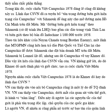
thấy nắm chắc phần thắng.
Trong khi đó, cuộc chiến Việt-Campuchia 1978 đáng lẽ cũng đã không
xảy ra. Lãnh đạo CSVN đã ra tuyên bố “tôn trọng đường biên giới hiện
trạng của Campuchia” với Sihanouk để ông này cho mở đường mòn Hồ
Chí Minh trên đất Miên. Mà “đường biên giới hiện trạng” theo
Sihanouk (có đệ trình lên LHQ) bao gồm các đảo trong vịnh Thái Lan
và biên giới theo bộ bản đồ Indochine 1/100.000 trước 1958.
Theo tài liệu khác (của Nayan Chanda trong Brother Enemy), một lãnh
đạo MTGPMN cũng hứa hẹn trả đảo Phú Quốc và Thổ Chu lại cho
Campuchia để được Sihanouk cho đặt bản doanh MT trên đất Miên.
Sihanouk bị Lonnol lật đổ, nhưng sau đó Campuchia về tay Khmer đỏ.
Dầu vậy lời hứa của lãnh đạo CSVN vẫn còn. VN không giữ lời, do đó
Khmer đỏ mới đánh phá và giết chóc, tạo ra cuộc chiến Việt-Miên
1978.
Nguyên nhân cuộc chiến Việt-Campuchia 1978 là do Khmer đỏ hay do
lãnh đạo CSVN ?
VN can thiệp sâu vào nội bộ Campuchia cũng là một lý do để TQ đánh
VN. VN can thiệp vào Campuchia, dưới mắt của quan sát viên thế giới,
là hành vi “xâm lăng”. Điều này đi ngược lại các nguyên tắc của thế
giới là phải tôn trọng độc lập, chủ quyền của các quốc gia khác.
Là người VN, dĩ nhiên ai cũng phẫn nộ trước sự bạo tàn của quân lính