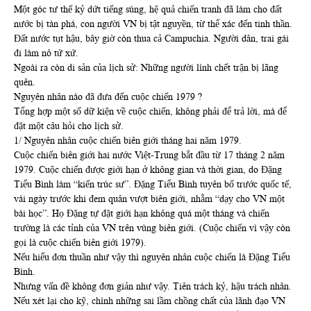
Một góc tư thế kỷ dứt tiếng súng, hệ quả chiến tranh đã làm cho đất
nước bị tàn phá, con người VN bị tật nguyền, từ thể xác đến tinh thần.
Đất nước tụt hậu, bây giờ còn thua cả Campuchia. Người dân, trai gái
đi làm nô tứ xứ.
Ngoài ra còn di sản của lịch sử: Những người lính chết trận bị lãng
quên.
Nguyên nhân nào đã đưa đến cuộc chiến 1979 ?
Tổng hợp một số dữ kiện về cuộc chiến, không phải để trả lời, mà để
đặt một câu hỏi cho lịch sử.
1/ Nguyên nhân cuộc chiến biên giới tháng hai năm 1979.
Cuộc chiến biên giới hai nước Việt-Trung bắt đầu từ 17 tháng 2 năm
1979. Cuộc chiến được giới hạn ở không gian và thời gian, do Đặng
Tiểu Bình làm “kiến trúc sư”. Đặng Tiểu Bình tuyên bố trước quốc tế,
vài ngày trước khi đem quân vượt biên giới, nhằm “dạy cho VN một
bài học”. Họ Đặng tự đặt giới hạn không quá một tháng và chiến
trường là các tỉnh của VN trên vùng biên giới. (Cuộc chiến vì vậy còn
gọi là cuộc chiến biên giới 1979).
Nếu hiểu đơn thuần như vậy thì nguyên nhân cuộc chiến là Đặng Tiểu
Bình.
Nhưng vấn đề không đơn giản như vậy. Tiên trách kỷ, hậu trách nhân.
Nếu xét lại cho kỹ, chính những sai lầm chồng chất của lãnh đạo VN