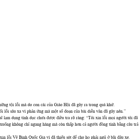
hững tội lỗi mà do con cái của Giáo Hội đã gây ra trong quá khứ.
 lỗi sâu xa vì phản ứng mà một số đoạn của bài diễn văn đã gây nên.”
ĩ lạm dụng tình dục chưa được điều tra rõ ràng: “Tôi xin lỗi mọi người tôi đ
uống không chỉ ngang hàng mà còn thấp hơn cả người đồng tính bằng câu trả l
in lỗi Vệ Binh Quốc Gia vì đã thiếu sót để cho họ phải ngủ ở bãi đậu xe.