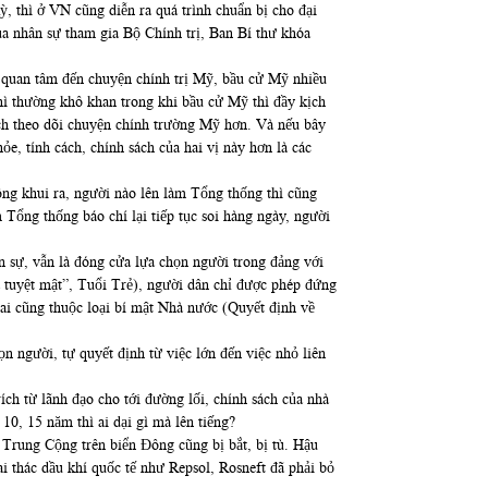
thì ở VN cũng diễn ra quá trình chuẩn bị cho đại
g qua nhân sự tham gia Bộ Chính trị, Ban Bí thư khóa
 quan tâm đến chuyện chính trị Mỹ, bầu cử Mỹ nhiều
thì thường khô khan trong khi bầu cử Mỹ thì đầy kịch
thích theo dõi chuyện chính trường Mỹ hơn. Và nếu bây
, tính cách, chính sách của hai vị này hơn là các
hông khui ra, người nào lên làm Tổng thống thì cũng
Tổng thống báo chí lại tiếp tục soi hàng ngày, người
 sự, vẫn là đóng cửa lựa chọn người trong đảng với
uyệt mật”, Tuổi Trẻ), người dân chỉ được phép đứng
i cũng thuộc loại bí mật Nhà nước (Quyết định về
n người, tự quyết định từ việc lớn đến việc nhỏ liên
ch từ lãnh đạo cho tới đường lối, chính sách của nhà
, 10, 15 năm thì ai dại gì mà lên tiếng?
Trung Cộng trên biển Đông cũng bị bắt, bị tù. Hậu
n khai thác dầu khí quốc tế như Repsol, Rosneft đã phải bỏ