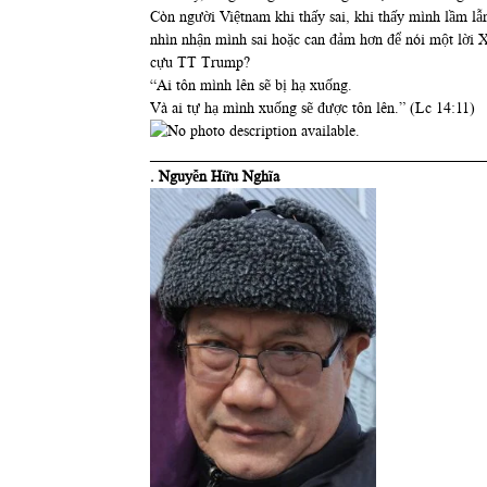
Còn người Việtnam khi thấy sai, khi thấy mình lầm lẫ
nhìn nhận mình sai hoặc can đảm hơn để nói một lời X
cựu TT Trump?
“Ai tôn mình lên sẽ bị hạ xuống.
Và ai tự hạ mình xuống sẽ được tôn lên.” (Lc 14:11)
____________________________________________
. Nguyễn Hữu Nghĩa