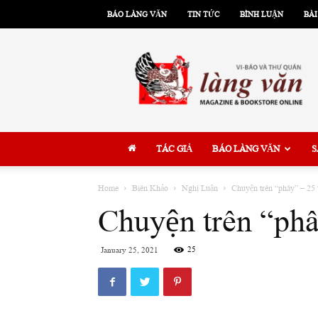
BÁO LÀNG VĂN
TIN TỨC
BÌNH LUẬN
BÀI
Làng
Văn
TÁC GIẢ
BÁO LÀNG VĂN
S
Home
Biên Khảo
Nghị Luận
Chuyện trên “phây” – 25 
Chuyện trên “phâ
25
January 25, 2021