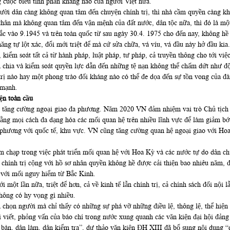
cuộc biểu tình phản kháng nào của người Việt nữa.
̀ người dân càng không quan tâm đến chuyện chính trị, thì nhà cầm quyền càng kh
 thân mà không quan tâm đến vận mệnh của đất nước, dân tộc nữa, thì đó là một
́c vào 9.1945 và trên toàn quốc từ sau ngày 30.4. 1975 cho đến nay, không hề gặ
 tự lột xác, đổi mới triệt để mà cứ sửa chữa, vá víu, vá đầu này hở đầu kia.
, kiểm soát tất cả từ hành pháp, luật pháp, tư pháp, cả truyền thông cho tới v
chia và kiểm soát quyền lực dẫn đến những tệ nạn không thể chấm dứt như độ
trị nào hay một phong trào đối kháng nào có thể đe dọa đến sự tồn vong cu
 mạnh.
̣n toàn cầu
̃ lực tăng cường ngoại giao đa phương. Năm 2020 VN đảm nhiệm vai trò Chủ
̣i cách đa dạng hóa các mối quan hệ trên nhiều lĩnh vực để làm giảm bớt s
ương với quốc tế, khu vực. VN cũng tăng cường quan hệ ngoại giao với Hoa Ky
 chạp trong việc phát triển mối quan hệ với Hoa Kỳ và các nước tự do dân ch
ề chính trị cộng với hồ sơ nhân quyền không hề được cải thiện bao nhiêu năm, đ
́ với mối nguy hiểm từ Bắc Kinh.
một lần nữa, triệt để hơn, cả về kinh tế lẫn chính trị, cả chính sách đối nội l
hông có hy vọng gì nhiều.
họn người mà chỉ thấy có những sự phá vỡ những điều lệ, thông lệ, thể hiện 
 viết, phỏng vấn của báo chí trong nước xung quanh các văn kiện đại hội đảng XI
, dân bàn, dân làm, dân kiểm tra”, dự thảo văn kiện ĐH XIII đã bổ sung nội dun