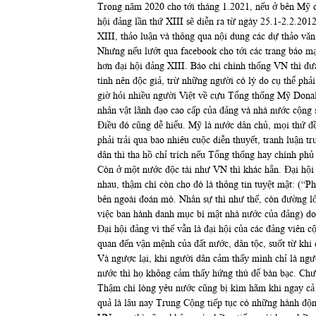
Trong năm 2020 cho tới tháng 1.2021, nếu ở bên Mỹ diễn
hội đảng lần thứ XIII sẽ diễn ra từ ngày 25.1-2.
XIII, thảo luận và thông qua nội dung các dự thảo văn
Nhưng nếu lướt qua facebook cho tới các trang báo mạng
hơn đại hội đảng XIII. Báo chí chính thống VN thì đưa
tính nên độc giả, trừ những người có lý do cụ thể pha
giờ hỏi nhiều người Việt về cựu Tổng thống Mỹ Donald
nhân vật lãnh đạo cao cấp của đảng và nhà nước cộng
Điều đó cũng dễ hiểu. Mỹ là nước dân chủ, mọi thứ
phải trải qua bao nhiêu cuộc diễn thuyết, tranh luận trư
dân thì tha hồ chỉ trích nếu Tổng thống hay chính phủ 
Còn ở một nước độc tài như VN thì khác hẳn. Đại hội
nhau, thậm chí còn cho đó là thông tin tuyệt mật:
bên ngoài đoán mò. Nhân sự thì như thế, còn đường lố
việc ban hành danh mục bí mật nhà nước của đảng) d
Đại hội đảng vì thế vẫn là đại hội của các đảng viê
quan đến vận mệnh của đất nước, dân tộc, suốt từ khi
Và ngược lại, khi người dân cảm thấy mình chỉ là ngươ
nước thì họ không cảm thấy hứng thú để bàn bạc. Chưa k
Thậm chí lòng yêu nước cũng bị kìm hãm khi ngay cả
quả là lâu nay Trung Cộng tiếp tục có những hành đ