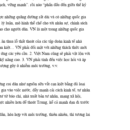
ch, vững mạnh”. rồi nào “phấn đấu đến giữa thế kỷ
ợc những quãng đường rất dài và có những quốc gia
lý luận, mô hình thể chế cho tới nhân sự, chính sách
́m no cho người dân. VN là một trong những quốc gia
n thua lỗ thất thoát của các tập đoàn kinh tế nhà
cạn kiệt… VN phải đối mặt với những thách thức mới
đáp ứng các yêu cầu. 2. Việt Nam cũng sẽ phải vật lộn với
ng cao. 3. VN phải tính đến việc học hỏi và áp
lượng gây ô nhiễm môi trường, v.v.
̀ng coi dân như nguồn sữa vắt cạn kiệt bằng đủ loại
m gia vào việc nước, đẩy mạnh cải cách kinh tế, tư nhân
tư từ báo chí, nhà xuất bản tư nhân, mạng xã hội,
ực nhiều hơn để thoát Trung, kể cả mạnh dạn đi trước
ân dân, hòa hợp với môi trường, thiên nhiên, thì tương lai