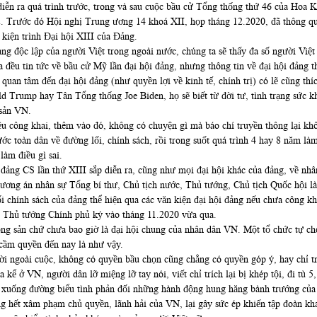
 ra quá trình trước, trong và sau cuộc bầu cử Tổng thống thứ 46 của Hoa Kỳ, 
2.2012. Trước đó Hội nghị Trung ương 14 khoá XII, họp tháng 12.2020, đã thôn
 kiện trình Đại hội XIII của Đảng.
 độc lập của người Việt trong ngoài nước, chúng ta sẽ thấy đa số người Việt
 đều tin tức về bầu cử Mỹ lần đại hội đảng, nhưng thông tin về đại hội đảng 
̉i quan tâm đến đại hội đảng (như quyền lợi về kinh tế, chính trị) có lẽ cũng 
 Trump hay Tân Tổng thống Joe Biden, họ sẽ biết từ đời tư, tình trạng sức khỏe
 sản VN.
 đều công khai, thêm vào đó, không có chuyện gì mà báo chí truyền thông lại k
ớc toàn dân về đường lối, chính sách, rồi trong suốt quá trình 4 hay 8 năm làm 
làm điều gì sai.
 đảng CS lần thứ XIII sắp diễn ra, cũng như mọi đại hội khác của đảng, về nhân
 (“Phương án nhân sự Tổng bí thư, Chủ tịch nước, Thủ tướng, Chủ tịch Quốc hội là t
i chính sách của đảng thể hiện qua các văn kiện đại hội đảng nếu chưa công kha
o Thủ tướng Chính phủ ký vào tháng 11.2020 vừa qua.
n cộng sản chứ chưa bao giờ là đại hội chung của nhân dân VN. Một tổ chức tự chọ
 cầm quyền đến nay là như vậy.
̀i ngoài cuộc, không có quyền bầu chọn cũng chẳng có quyền góp ý, hay chỉ trí
ể ở VN, người dân lỡ miệng lỡ tay nói, viết chỉ trích lại bị khép tội, đi tù 5
 xuống đường biểu tình phản đối những hành động hung hăng bành trướng của 
ộng hết xâm phạm chủ quyền, lãnh hải của VN, lại gây sức ép khiến tập đoà