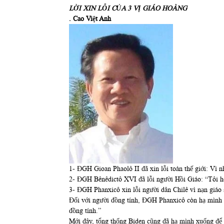
LỜI XIN LỖI CỦA 3 VỊ GIÁO HOÀNG
. Cao Việt Anh
1- ĐGH Gioan Phaolô II đã xin lỗi toàn thế giới: Vì n
2- ĐGH Bênêdictô XVI đã lỗi người Hồi Giáo: “Tôi hối
3- ĐGH Phanxicô xin lỗi người dân Chilê vì nạn giáo s
Đối với người đồng tính, ĐGH Phanxicô còn hạ mình x
đồng tính.”
Mới đây, tổng thống Biden cũng đã hạ mình xuống để x