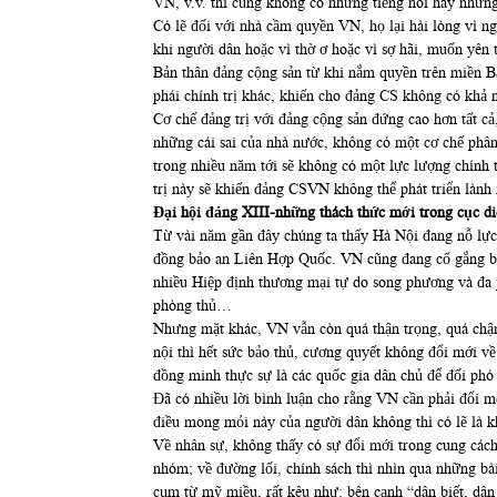
VN, v.v. thì cũng không có những tiếng nói hay những 
Có lẽ đối với nhà cầm quyền VN, họ lại hài lòng vi
khi người dân hoặc vì thờ ơ hoặc vì sợ hãi, muốn yên
Bản thân đảng cộng sản từ khi nắm quyền trên miền Bă
phái chính trị khác, khiến cho đảng CS không có khả năng
Cơ chế đảng trị với đảng cộng sản đứng cao hơn tất cả
những cái sai của nhà nước, không có một cơ chế phân 
trong nhiều năm tới sẽ không có một lực lượng chính 
trị này sẽ khiến đảng CSVN không thể phát triển lành
Đại hội đảng XIII-những thách thức mới trong cục diê
Từ vài năm gần đây chúng ta thấy Hà Nội đang nô
đồng bảo an Liên Hợp Quốc. VN cũng đang cố gắng bằng mo
nhiều Hiệp định thương mại tự do song phương và đa ph
phòng thủ…
Nhưng mặt khác, VN vẫn còn quá thận trọng, quá chậm
nội thì hết sức bảo thủ, cương quyết không đổi mới v
đồng minh thực sự là các quốc gia dân chủ để đối pho
Đã có nhiều lời bình luận cho rằng VN cần phải đổi mới 
điều mong mỏi này của người dân không thì có lẽ là k
Về nhân sự, không thấy có sự đổi mới trong cung cách c
nhóm; về đường lối, chính sách thì nhìn qua những bài
cụm từ mỹ miều, rất kêu như: bên cạnh “dân biết