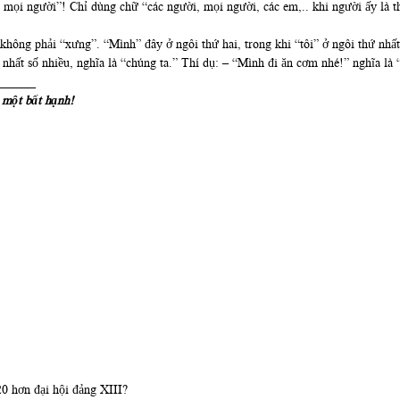
, mọi người”! Chỉ dùng chữ “các người, mọi người, các em,.. khi người ấy là t
không phải “xưng”. “Mình” đây ở ngôi thứ hai, trong khi “tôi” ở ngôi thứ nhất
nhất số nhiều, nghĩa là “chúng ta.” Thí dụ: – “Mình đi ăn cơm nhé!” nghĩa là
______
một bất hạnh!
20 hơn đại hội đảng XIII?