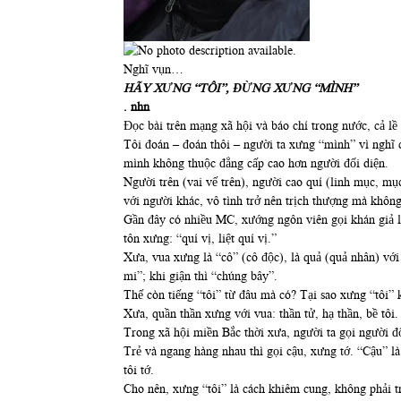
Nghĩ vụn…
HÃY XƯNG “TÔI”, ĐỪNG XƯNG “MÌNH”
.
nhn
Đọc bài trên mạng xã hội và báo chí trong nước, cả lề 
Tôi đoán – đoán thôi – người ta xưng “mình” vì nghĩ c
mình không thuộc đẳng cấp cao hơn người đối diện.
Người trên (vai vế trên), người cao quí (linh mục, m
với người khác, vô tình trở nên trịch thượng mà không
Gần đây có nhiều MC, xướng ngôn viên gọi khán giả l
tôn xưng: “quí vị, liệt quí vị.”
Xưa, vua xưng là “cô” (cô độc), là quả (quả nhân) với
mi”; khi giận thì “chúng bây”.
Thế còn tiếng “tôi” từ đâu mà có? Tại sao xưng “tôi”
Xưa, quần thần xưng với vua: thần tử, hạ thần, bề tôi. 
Trong xã hội miền Bắc thời xưa, người ta gọi người đố
Trẻ và ngang hàng nhau thì gọi cậu, xưng tớ. “Cậu” là 
tôi tớ.
Cho nên, xưng “tôi” là cách khiêm cung, không phải tr