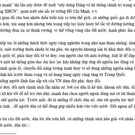
 mạnh” thì lần này được đề xuất “xây dựng Đảng và hệ thống chính trị trong sạ
 XHCN”, quán triệt sâu sắc tư tưởng Hồ Chí Minh, v.v.
̀i gian đủ cho bao nhiêu diễn biến xảy ra trên thế giới, có những quốc gia đi đư
giàu hơn, xài sang hơn nhưng bên trong tiếp tục loay hoay bế tắc từ đường hướng, 
n đường đem lại sự thịnh vượng, vị thế vững vàng cho đất nước, hạnh phúc â
̀ tiếp tục là những thách thức ngày càng nghiêm trọng như nạn tham nhũng, lảm ă
̣i, môi trường thiên nhiên bị tàn phá, tài nguyên khoáng sản bị khai thác đến 
quốc tế, phải thay đổi từ tư duy, con người cho tới môi trường, luật lệ để 
ột hệ thống giáo dục đại học lạc hậu không đáp ứng đủ nguồn lao động có kỹ nă
ành quản lý, chuyển đổi năng lượng xanh thay vì sử dung những nguồn năng 
hổ lãnh hải trước tham vọng và sự hung hăng ngày càng tăng từ Trung Quốc.
những người lãnh đạo sắp tới của VN dám đột phá, thay đổi.
ư duy, đổi mới chính sách lẫn nhân sự, bớt coi dân là kẻ thù, khoan sức dân, đư
xã hội tốt để hỗ trợ cho dân; mạnh dạn chọn người ngoài đảng mà có tài tha
 chế quyền lực. Trước mắt, đó là những tổ chức dân sự, cho tới quyền lực thứ 
 tình…để người dân có thể đóng góp nhiều hơn vào việc nước. Đối ngoại nỗ l
̀n lợi của đất nước, dân tộc lên trên hết, có những chính sách hòa giải với nh
́t nước, dân tộc./.
________