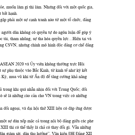
ỏe, muốn làm gì thì làm. Nhưng đối với một quốc gia,
 bất hạnh.
p phải một sự cạnh tranh nào từ một tổ chức, đảng
iệc người dân không có quyền tự do ngôn luận để góp ý
c tài, tham nhũng, sự tha hóa quyền lực…Hiện tại và
̉a đàng CSVN, nhưng chính mô hình độc đảng cơ chế đảng
 tịch ASEAN 2020 và Ủy viên không thường trực Hội
ự phụ thuộc vào Bắc Kinh, từ kinh tế như ký kết
̀, mua vũ khí từ Ấn độ để tăng cường khả năng
ủ trong khi quá nhẫn nhịn đối với Trung Quốc; đối
ó sẽ là những rào cản cho VN trong việc có những
ẫn đối ngoại, và đại hội thứ XIII liệu có đáp ứng được
một sự dàn xếp mặc cả trong nội bộ đảng giữa các phe
II thì có thể thấy là chả có thay đổi gì. Vẫn những
g “dân giám sát, dân thụ hưởng”, Văn kiện ĐH Đảng XII