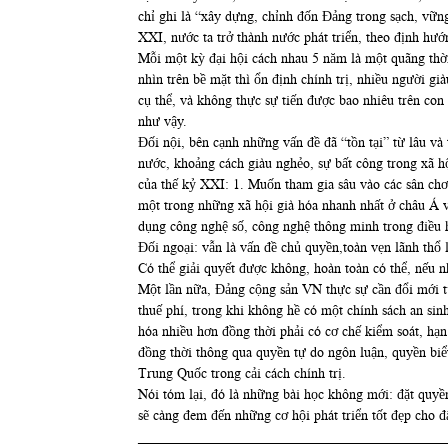
chỉ ghi là “xây dựng, chỉnh đốn Đảng trong sạch, vững
XXI, nước ta trở thành nước phát triển, theo định hướng
Mỗi một kỳ đại hội cách nhau 5 năm là một quãng thơ
nhìn trên bề mặt thì ổn định chính trị, nhiều người 
cụ thể, và không thực sự tiến được bao nhiêu trên co
như vậy.
Đối nội, bên cạnh những vấn đề đã “tồn tại” từ lâu va
nước, khoảng cách giàu nghẻo, sự bất công trong xã hô
của thế kỷ XXI: 1. Muốn tham gia sâu vào các sân chơi 
một trong những xã hội già hóa nhanh nhất ở châu Á và m
dụng công nghệ số, công nghệ thông minh trong điều h
Đối ngoại: vẫn là vấn đề chủ quyền,toàn vẹn lãnh t
Có thể giải quyết được không, hoàn toàn có thể, nếu 
Một lần nữa, Đảng cộng sản VN thực sự cần đổi mới t
thuế phí, trong khi không hề có một chính sách an sinh 
hóa nhiều hơn đồng thời phải có cơ chế kiểm soát, hạn
đồng thời thông qua quyền tự do ngôn luận, quyền biểu
Trung Quốc trong cải cách chính trị.
Nói tóm lại, đó là những bài học không mới: đặt quyê
sẽ càng đem đến những cơ hội phát triển tốt đẹp cho đâ
____________________________________________