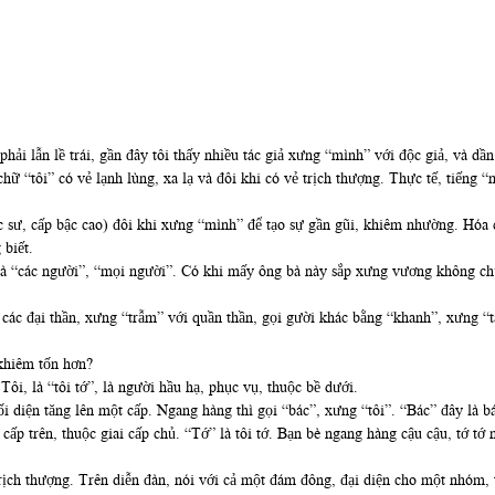
phải lẫn lề trái, gần đây tôi thấy nhiều tác giả xưng “mình” với độc giả, và d
hữ “tôi” có vẻ lạnh lùng, xa lạ và đôi khi có vẻ trịch thượng. Thực tế, tiếng 
ục sư, cấp bậc cao) đôi khi xưng “mình” để tạo sự gần gũi, khiêm nhường. Hóa
 biết.
à “các người”, “mọi người”. Có khi mấy ông bà này sắp xưng vương không chừ
 các đại thần, xưng “trẫm” với quần thần, gọi gười khác bằng “khanh”, xưng “t
 khiêm tốn hơn?
Tôi, là “tôi tớ”, là người hầu hạ, phục vụ, thuộc bề dưới.
i diện tăng lên một cấp. Ngang hàng thì gọi “bác”, xưng “tôi”. “Bác” đây là b
cấp trên, thuộc giai cấp chủ. “Tớ” là tôi tớ. Bạn bè ngang hàng cậu cậu, tớ tớ 
ịch thượng. Trên diễn đàn, nói với cả một đám đông, đại diện cho một nhóm, thì