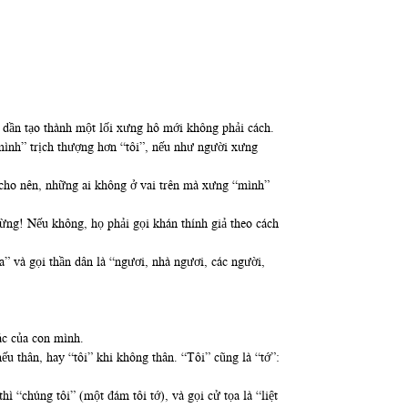
ần dần tạo thành một lối xưng hô mới không phải cách.
“mình” trịch thượng hơn “tôi”, nếu như người xưng
 cho nên, những ai không ở vai trên mà xưng “mình”
ng! Nếu không, họ phải gọi khán thính giả theo cách
a” và gọi thần dân là “ngươi, nhà ngươi, các người,
ác của con mình.
nếu thân, hay “tôi” khi không thân. “Tôi” cũng là “tớ”:
 “chúng tôi” (một đám tôi tớ), và gọi cử tọa là “liệt