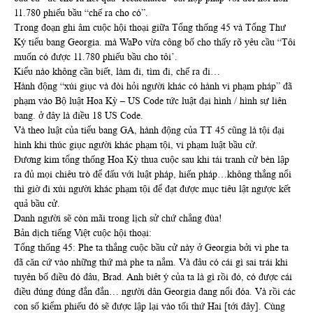
11.780 phiếu bầu “chế ra cho có”.
Trong đoạn ghi âm cuộc hội thoại giữa Tổng thống 45 và Tổng Thư
Ký tiểu bang Georgia. mà WaPo vừa công bố cho thấy rõ yêu cầu “Tôi
muốn có được 11.780 phiếu bầu cho tôi’.
Kiểu nào không cần biết, làm đi, tìm đi, chế ra đi…
Hành động “xúi giục và đòi hỏi người khác có hành vi phạm pháp” đã
phạm vào Bộ luật Hoa Kỳ – US Code tức luật đại hình / hình sự liên
bang. ở đây là điều 18 US Code.
Và theo luật của tiểu bang GA, hành động của TT 45 cũng là tội đại
hình khi thúc giục người khác phạm tội, vi phạm luật bầu cử.
Đương kim tổng thống Hoa Kỳ thua cuộc sau khi tái tranh cử bèn lập
ra đủ mọi chiêu trò để đấu với luật pháp, hiến pháp…không thắng nổi
thì giờ đi xúi người khác phạm tội để đạt được mục tiêu lật ngược kết
quả bầu cử.
Danh người sẽ còn mãi trong lịch sử chứ chẳng đùa!
Bản dịch tiếng Việt cuộc hội thoại:
Tổng thống 45: Phe ta thắng cuộc bầu cử này ở Georgia bởi vì phe ta
đã căn cứ vào những thứ mà phe ta nắm. Và đâu có cái gì sai trái khi
tuyên bố điều đó đâu, Brad. Anh biêt ý của ta là gì rồi đó, có được cái
điều đúng đúng đắn đắn… người dân Georgia đang nổi đóa. Và rồi các
con số kiểm phiếu đó sẽ được lập lại vào tối thứ Hai [tới đây]. Cùng