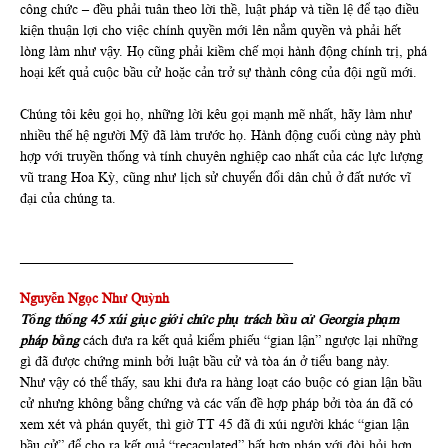
công chức – đều phải tuân theo lời thề, luật pháp và tiền lệ để tạo điều
kiện thuận lợi cho việc chính quyền mới lên nắm quyền và phải hết
lòng làm như vậy. Họ cũng phải kiềm chế mọi hành động chính trị, phá
hoại kết quả cuộc bầu cử hoặc cản trở sự thành công của đội ngũ mới.
Chúng tôi kêu gọi họ, những lời kêu gọi mạnh mẽ nhất, hãy làm như
nhiều thế hệ người Mỹ đã làm trước họ. Hành động cuối cùng này phù
hợp với truyền thống và tính chuyên nghiệp cao nhất của các lực lượng
vũ trang Hoa Kỳ, cũng như lịch sử chuyển đổi dân chủ ở đất nước vĩ
đại của chúng ta.
_______________________________________
Nguyễn Ngọc Như Quỳnh
Tổng thống 45 xúi giục giới chức phụ trách bầu cử Georgia phạm
pháp bằng
cách đưa ra kết quả kiểm phiếu “gian lận” ngược lại những
gì đã được chứng minh bởi luật bầu cử và tòa án ở tiểu bang này.
Như vậy có thể thấy, sau khi đưa ra hàng loạt cáo buộc có gian lận bầu
cử nhưng không bằng chứng và các vấn đề hợp pháp bởi tòa án đã có
xem xét và phán quyết, thì giờ TT 45 đã đi xúi người khác “gian lận
bầu cử” để cho ra kết quả “recaculated” bất hợp pháp với đòi hỏi hơn