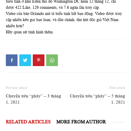
biểu tình ở khu Eden thủ đô Washington DC hôm 12 tháng 12, chỉ
được 422 Like, 129 comments, và 7.6 ngàn lần truy cập.
Video của báo Orlando mô tả biểu tình bất bạo động. Video được truy
cập nhiều kêu gọi bạo loạn, và đảo chánh, thu hút độc giả Việt Nam
nhiều hơn?
Hãy quan sát tình hình thêm.
Previous article
Next article
Chuyện trên “phây” – 3 tháng
Chuyện trên “phây” – 5 tháng
1, 2021
1, 2021
RELATED ARTICLES
MORE FROM AUTHOR