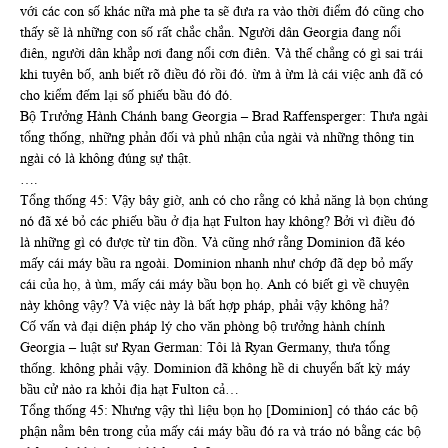
với các con số khác nữa mà phe ta sẽ đưa ra vào thời điểm đó cũng cho
thấy sẽ là những con số rất chắc chắn. Người dân Georgia đang nổi
điên, người dân khắp nơi đang nổi cơn điên. Và thế chẳng có gì sai trái
khi tuyên bố, anh biết rõ điều đó rồi đó. ừm à ừm là cái việc anh đã có
cho kiểm đếm lại số phiếu bầu đó đó.
Bộ Trưởng Hành Chánh bang Georgia – Brad Raffensperger: Thưa ngài
tổng thống, những phản đối và phủ nhận của ngài và những thông tin
ngài có là không đúng sự thật.
….
Tổng thống 45: Vậy bây giờ, anh có cho rằng có khả năng là bọn chúng
nó đã xé bỏ các phiếu bầu ở địa hạt Fulton hay không? Bởi vì điều đó
là những gì có được từ tin đồn. Và cũng nhớ rằng Dominion đã kéo
mấy cái máy bầu ra ngoài. Dominion nhanh như chớp đã dẹp bỏ mấy
cái của họ, à ùm, mấy cái máy bầu bọn họ. Anh có biết gì về chuyện
này không vậy? Và việc này là bất hợp pháp, phải vậy không hả?
Cố vấn và đại diện pháp lý cho văn phòng bộ trưởng hành chính
Georgia – luật sư Ryan German: Tôi là Ryan Germany, thưa tổng
thống. không phải vậy. Dominion đã không hề di chuyển bất kỳ máy
bầu cử nào ra khỏi địa hạt Fulton cả…
Tổng thống 45: Nhưng vậy thì liệu bọn họ [Dominion] có tháo các bộ
phận nằm bên trong của mấy cái máy bầu đó ra và tráo nó bằng các bộ