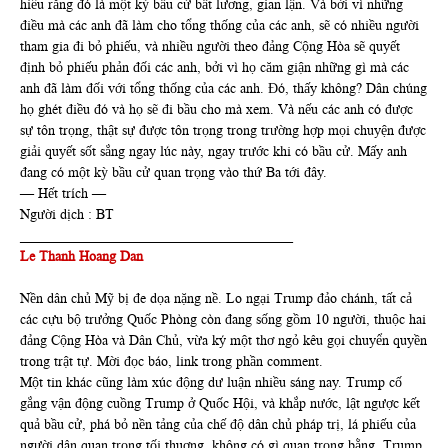
hiểu rằng đó là một kỳ bầu cử bất lương, gian lận. Và bởi vì những
điều mà các anh đã làm cho tổng thống của các anh, sẽ có nhiều người
tham gia đi bỏ phiếu, và nhiều người theo đảng Cộng Hòa sẽ quyết
định bỏ phiếu phản đối các anh, bởi vì họ căm giận những gì mà các
anh đã làm đối với tổng thống của các anh. Đó, thấy không? Dân chúng
họ ghét điều đó và họ sẽ đi bầu cho mà xem. Và nếu các anh có được
sự tôn trọng, thật sự được tôn trọng trong trường hợp mọi chuyện được
giải quyết sốt sắng ngay lúc này, ngay trước khi có bầu cử. Mấy anh
đang có một kỳ bầu cử quan trọng vào thứ Ba tới đây.
— Hết trích —
Người dịch : BT
_______________________________________
Le Thanh Hoang Dan
Nền dân chủ Mỹ bị đe dọa nặng nề. Lo ngại Trump đảo chánh, tất cả
các cựu bộ trưởng Quốc Phòng còn đang sống gồm 10 người, thuộc hai
đảng Cộng Hòa và Dân Chủ, vừa ký một thơ ngỏ kêu gọi chuyển quyền
trong trật tự. Mời đọc báo, link trong phần comment.
Một tin khác cũng làm xúc động dư luận nhiều sáng nay. Trump cố
gắng vận động cuồng Trump ở Quốc Hội, và khắp nước, lật ngược kết
quả bầu cử, phá bỏ nền tảng của chế độ dân chủ pháp trị, lá phiếu của
người dân quan trọng tối thuợng, không có gì quan trọng bằng. Trump