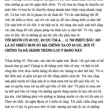
trên những gì mà tôi nghe thấy được. Và rồi bọn họ đang di chuyển các
máy bầu và bọn họ di chuyến chúng nhanh như chớp cáng nhanh càng
tốt. Cả hai việc đó là phạm tội tài đình đó. Và các anh không thể để
việc đó diễn ra được, mà rồi các anh lại để cho chúng diễn ra như thế.
Các anh biêt rõ rồi đấy, ý tôi thật sự là, tôi đang cho mấy anh biết rằng
các anh đang để việc phạm pháp tài đình xảy ra như thế. Vì vậy, nghe
cho rõ đây, tất cả những gì mà tôi yêu cầu phải làm là:
TÔI MUỐN CÓ ĐƯỢC, ĐƯỢC ỪM À… 11.780 PHIẾU BẦU. ĐÓ
LÀ SỐ NHIỀU HƠN SỐ MÀ CHÚNG TA CÓ ĐƯỢC, BỞI VÌ
CHÚNG TA ĐÃ GIÀNH THẮNG LỢI Ở BANG NÀY.
…
Tổng thống 45: Nào nào, nói cho tôi nghe nào, Brad, vậy giờ anh có kế
hoạch làm gì nào? Chúng ta đã thắng cuộc bầu cử này, và thật là bất
công khi tước đoạt chiến thắng đó khỏi tay chúng ta như thế này. Và vì
thế điều này sẽ phải trả giá rất đắc bằng nhiều cách đó. Tôi cho rằng
anh phải tuyên bố rằng anh sẽ ra lệnh xem xét lại kết quả bầu cử, va
anh có quyền xem xét lại kết quả bầu cử đấy chứ. Và phải là xem xét
lại kết quả bầu cử cùng với những người đang muốn đi tìm câu trả lời
kia kìa, chứ không phải với những ai không muốn có câu trả lời nào cả.
Theo tôi thấy, tôi nghe Ryan có ý kiến rõ ràng. Tôi chắc chắn rằng một
luật sư vĩ đại và giỏi mọi thứ về luật. nhưng mà anh ấy lại có những