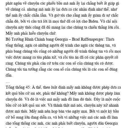
phát ngôn về chuyện các phiếu bầu mà anh ấy lại chắng biết ất giáp gì
về chúng cả. nhưng mà anh ấy lại đưa ra các nhận định như thể, như
thế anh ấy chắc chắn lắm. Và giờ tôi cho rằng anh ấy giàm đi sự chắc
chắn đó, bởi vì câu trà lời là mọi thứ đã có lợi cho Biden. Và chỉ nội
chuyện này thôi cũng đã đủ mang lại cho chúng ta chiến thắng lờn rồi.
Mấy anh phải hiểu chuyện chứ.
Bộ Trưởng Hành Chánh bang Georgia – Brad Raffensperger: Thưa
tổng thống, ngài có những người đệ trình cho ngài các thông tin, và
phía bang chúng tôi cũng có những người đệ trình thông tin và rồi mọi
việc được mang ra tòa phân xử, và rồi tòa án đã có các phàn quyết rõ
ràng. Chúng tôi phải căn cứ trên các con số của chúng tôi có được.
Chúng tôi tin tưởng rằng các con số của chúng tôi là các con số đúng
đắn.
…
Tổng thống 45: À thế, theo luật định mấy anh không được phép đưa ra
kết quả bầu cử sai sót, phải thế không? Mấy anh không được phép làm
chuyện đó. Và đó là việc mà mấy anh đã làm đó thôi. Đây là một cuộc
bầu cử có kết quả sai sót. Và thành thật mà nói, chuyện này xử nhanh
được mà thôi. Mấy anh nên họp bàn vào ngày mai. Bởi vì một kỳ bầu
cử bổ sung lớn đang diễn ra, và bởi vì những việc mà các anh đã làm
cho tổng thống các anh, các anh phải biết chuyện, người dân Georgia