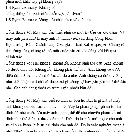
phận mới khác hay gì không vậy?
LS Ryan Germany: Không có.
Tổng thống 45: Anh chắc chắn vậy hả, Ryan?
LS Ryan Germany: Vâng, tôi chắc chắn về điều đó
……
Tổng thống 45: Mây anh cần thiết phải có một kỳ bầu cử xác đáng. Và
mấy anh phải nhớ là mấy anh là thành viên của đảng Cộng Hòa.
Bộ Trưởng Hành Chánh bang Georgia – Brad Raffensperger: Chúng tôi
tin tưởng rằng chúng tôi có một cuộc bầu cử xác đáng với kết quả
chính xác.
Tổng thống 45: Hả, không, không hề, không phải thế đâu. Anh không
có được điều đó. Không hề, không phải thế đâu. Anh không có được
điều đó nhé. Anh chả có được cái đó à nhe. Anh chẳng có được việc gì
như thế. Thậm chí chả có được cái gì tương tự hay gần gần như thế đâu
nhé. Các anh đang thiếu cả trăm ngàn phiếu bầu đó.
….
Tổng thống 45: Mấy anh biết rõ chuyện bon họ làm là gì mà và mấy
anh không có báo cáo lại chuyện đó. Vậy là phạm pháp, phạm tội tài
đình đó nhé chưa. Và mấy anh không thể để cho chuyện phạm tổi tài
đình như thế diễn ra được đâu nhé. Điều đó là một mối nguy cho anh
và cho cả Ryan, luật sư đại diện cho anh đó. Đó là việc nghiêm trọng à
nha. Nhưng bọn họ đang xé các phiếu bầu, theo nhận định của tôi, dựa