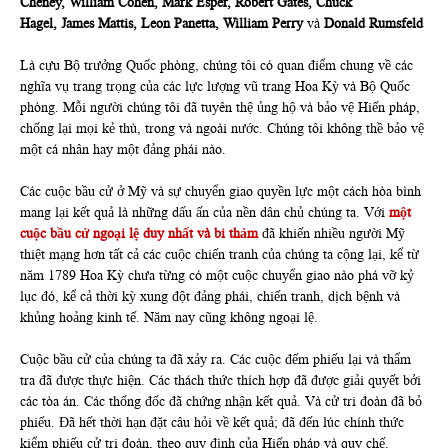
Cheney
,
William Cohen
,
Mark Esper
,
Robert Gates
,
Chuck
Hagel
,
James Mattis
,
Leon Panetta
,
William Perry
và
Donald Rumsfeld
Là cựu Bộ trưởng Quốc phòng, chúng tôi có quan điểm chung về các
nghĩa vụ trang trọng của các lực lượng vũ trang Hoa Kỳ và Bộ Quốc
phòng. Mỗi người chúng tôi đã tuyên thệ ủng hộ và bảo vệ Hiến pháp,
chống lại mọi kẻ thù, trong và ngoài nước. Chúng tôi không thề bảo vệ
một cá nhân hay một đảng phái nào.
Các cuộc bầu cử ở Mỹ và sự chuyển giao quyền lực một cách hòa bình
mang lại kết quả là những dấu ấn của nền dân chủ chúng ta. Với
một
cuộc bầu cử ngoại lệ duy nhất và bi thảm
đã khiến nhiều người Mỹ
thiệt mạng hơn tất cả các cuộc chiến tranh của chúng ta cộng lại, kể từ
năm 1789 Hoa Kỳ chưa từng có một cuộc chuyển giao nào phá vỡ kỷ
lục đó, kể cả thời kỳ xung đột đảng phái, chiến tranh, dịch bệnh và
khủng hoảng kinh tế. Năm nay cũng không ngoại lệ.
Cuộc bầu cử của chúng ta đã xảy ra. Các cuộc đếm phiếu lại và thẩm
tra đã được thực hiện. Các thách thức thích hợp đã được giải quyết bởi
các tòa án. Các thống đốc đã chứng nhận kết quả. Và cử tri đoàn đã bỏ
phiếu. Đã hết thời hạn đặt câu hỏi về kết quả; đã đến lúc chính thức
kiểm phiếu cử tri đoàn, theo quy định của Hiến pháp và quy chế.