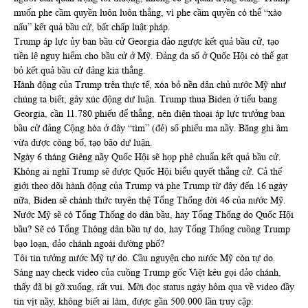
muốn phe cầm quyền luôn luôn thắng, vì phe cầm quyền có thể “xào
nấu” kết quả bầu cử, bất chấp luật pháp.
Trump áp lực ủy ban bầu cử Georgia đảo ngược kết quả bầu cử, tạo
tiền lệ nguy hiểm cho bầu cử ở Mỹ. Đảng đa số ở Quốc Hội có thể gạt
bỏ kết quả bầu cử đảng kia thắng.
Hành động của Trump trên thực tế, xóa bỏ nền dân chủ nước Mỹ như
chúng ta biết, gây xúc động dư luận. Trump thua Biden ở tiểu bang
Georgia, cần 11.780 phiếu để thắng, nên điện thoại áp lực trưởng ban
bầu cử đảng Cộng hòa ở đây “tìm” (đẻ) số phiếu ma nầy. Băng ghi âm
vừa được công bố, tạo bão dư luận.
Ngày 6 tháng Giêng nầy Quốc Hội sẽ họp phê chuẩn kết quả bầu cử.
Không ai nghĩ Trump sẽ được Quốc Hội biểu quyết thắng cử. Cả thế
giới theo dõi hành động của Trump và phe Trump từ đây đến 16 ngày
nữa, Biden sẽ chánh thức tuyên thệ Tổng Thống đời 46 của nước Mỹ.
Nước Mỹ sẽ có Tổng Thống do dân bầu, hay Tổng Thống do Quốc Hội
bầu? Sẽ có Tổng Thông dân bầu tự do, hay Tổng Thống cuồng Trump
bạo loạn, đảo chánh ngoài đường phố?
Tôi tin tưởng nước Mỹ tự do. Cầu nguyện cho nước Mỹ còn tự do.
Sáng nay check video của cuồng Trump gốc Việt kêu gọi đảo chánh,
thấy đã bị gỡ xuống, rất vui. Mời đọc status ngày hôm qua về video đầy
tin vịt nầy, không biết ai làm, được gần 500.000 lần truy cập: