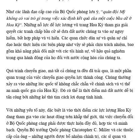
Như các lãnh đạo cấp cao của Bộ Quốc phòng lưu ý, “
quân đội Mỹ
không có vai trò gì trong việc xác định kết quả của một cuộc bầu cử ở
Hoa Kỳ
“. Những nỗ lực để lực lượng vũ trang Hoa Kỳ tham gia giải
quyết các tranh chấp bầu cử sẽ đưa đất nước chúng ta vào sự nguy
hiểm, bất hợp pháp và vi hiến. Các quan chức dân sự và quân sự chỉ
đạo hoặc thực hiện các biện pháp như vậy sẽ phải chịu trách nhiệm, bao
gồm khả năng phải đối mặt với các tội hình sự, về hậu quả nghiêm
trọng qua hành động của họ đối với nước cộng hòa của chúng ta.
Quá trình chuyển giao, mà tất cả chúng ta đều đã trải qua, là một phần
quan trọng của việc chuyển giao quyền lực thành công. Chúng thường
xảy ra vào những lúc quốc tế không chắc chắn về chính sách và vị thế
an ninh quốc gia của Hoa Kỳ. Đó có thể là thời điểm mà đất nước dễ bị
tấn công bởi những kẻ thù tìm cách lợi dụng tình hình.
Với những yếu tố này, đặc biệt là vào thời điểm các lực lượng Hoa Kỳ
đang tham gia vào các hoạt động trên khắp thế giới, thì việc chuyển đổi
ở Bộ Quốc phòng càng phải được thực hiện đầy đủ, hợp tác và minh
bạch. Quyền Bộ trưởng Quốc phòng Christopher C. Miller và các thuộc
cấp của ông – những người được bổ nhiệm chính trị, các sĩ quan và