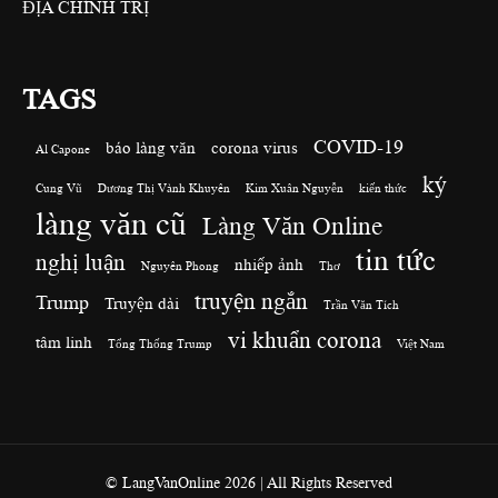
ĐỊA CHÍNH TRỊ
TAGS
COVID-19
báo làng văn
corona virus
Al Capone
ký
Cung Vũ
Dương Thị Vành Khuyên
Kim Xuân Nguyễn
kiến thức
làng văn cũ
Làng Văn Online
tin tức
nghị luận
nhiếp ảnh
Nguyên Phong
Thơ
truyện ngắn
Trump
Truyện dài
Trần Văn Tích
vi khuẩn corona
tâm linh
Tổng Thống Trump
Việt Nam
© LangVanOnline 2026 | All Rights Reserved