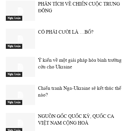
PHÂN TÍCH VỀ CHIẾN CUỘC TRUNG
ĐÔNG
Nghị Luận
CÓ PHẢI CƯỜI LÀ …BỔ?
Nghị Luận
Ý kiến về một giải pháp hòa bình trường
cửu cho Ukraine
Nghị Luận
Chiến tranh Nga-Ukraine sẽ kết thúc thế
nào?
Nghị Luận
NGUỒN GỐC QUỐC KỲ, QUỐC CA
VIỆT NAM CỘNG HOÀ
Nghị Luận