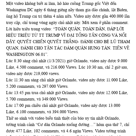
Một video không biết ai làm, hô hào cuồng Trump gốc Việt đến
Washington DC ngày 6 tháng giêng nầy tham gia đảo chánh, lật Biden,
ủng hộ Trump cai trị thêm 4 năm nữa. Video này được gần 400.000 lần
truy cập, chỉ trong vòng ngày chủ nhật này. Mời xem ở phần comment.
Lời hiệu triệu trong video: “TOÀN QUÂN, TOÀN DÂN, ĐÁP LỜI
HIỆU TRIỆU TỪ TT TRUMP VĨ ĐẠI TỔNG TẤN CÔNG VÀ NỔI
DẬY. QUYẾT CHIẾN QUYẾT THẮNG- ĐÁNH CHO BÈ LŨ THAM
QUAN, ĐÁNH CHO TẬN TÁC ĐÁM QUÂN HUNG TÀN. TIẾN VỀ
WASHINGTON 06.01”.
Lúc 8:30 sáng chủ nhật (1/3/2021) giờ Orlando, video này được 9.000
Like, 4.500 comment, và 216.000 Views. Lúc 10:30 am, chỉ 2 giờ sau,
video này được 219,000 views.
Lúc 11:30 am sáng chủ nhật giờ Orlando, video này được 11.000 Like,
5.200 comments, và 297.000 Views.
Lúc 13:45 pm trua chủ nhật giờ Orlando, video này được 12.000 Like,
5.700 comments, và 349.000 Views.
Lúc 17:00 pm chiều chủ nhật giờ Orlando, video này được 13.000
Like, 6.100 comments, và 394.000 Views.
Thử so sánh với video biểu tình thiệt của báo uy tín nhất Orlando,
tường trình cảnh “Cư dân Orlando xuống đường…” hôm qua thứ 7, chỉ
được 477 Like, 102 comments, và 4.6 ngàn Views. Video tường trình