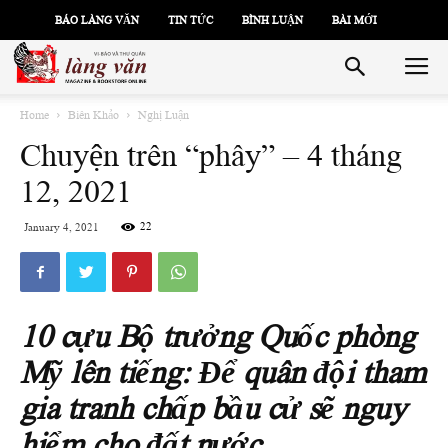
BÁO LÀNG VĂN
TIN TỨC
BÌNH LUẬN
BÀI MỚI
Home
Biên Khảo
Nghị Luận
Chuyện trên “phây” – 4 tháng
12, 2021
22
January 4, 2021
10 cựu Bộ trưởng Quốc phòng
Mỹ lên tiếng: Để quân đội tham
gia tranh chấp bầu cử sẽ nguy
hiểm cho đất nước