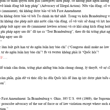
quan có thẩm quyền diễn giải (interpret) hiến pháp, có những phát ngôn khôn
võ hành động bất hợp pháp” (Advocacy of Illegal Action). Nếu vận động, cổ võ
đó (imminent), thì không được bảo vệ bởi First Amendment.
gôn không được bảo vệ bởi Tu chính án thứ nhất. Trong vụ kiện Brandenburg 
 chí không cho phép một nhà nước cấm vận động, cổ võ việc sử dụng vũ lực ho
 pháp luật ngay sau đó (imminent lawless action) và có khả năng kích động hoặ
i pháp ngay sau đó” đã tạo ra “Test Brandenburg”, theo đó thì trừng phạt ng
pháp ngay sau đó
.”
àm luật giới hạn tự do ngôn luận hay báo chí” (“Congress shall make no law [
tự do ngôn luận hay báo chí”! fb và twitter không phải là “Quốc hội”!
-1/
….
ể tránh cấm đoán, trừng phạt những bàn luận chung chung, lý thuyết, về sự cần
m phẫn, giận dữ và thúc đẩy họ đến Quốc hội để làm áp lực được phát biểu ch
ion”.
the First Amendment. In Brandenburg v. Ohio, 395 U.S. 444 (1969), the Supreme 
or proscribe advocacy of the use of force or of law violation except where such
ction.”