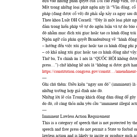
dựa vào những phán quyết của Tối cao Pháp viện, cơ 
Một trong những loại phát ngôn này là “Vận động, cổ 
pháp (đang được cổ võ) đó phải sắp xảy ra ngay sau 
Theo khoa Luật ĐH Cornell: “Đây là một loại phát n
đảm trong hiến pháp về tự do ngôn luận và tự do báo
đó nhằm mục đích xúi giục hoặc tạo ra hành động trái
Ngôn ngữ của phán quyết Brandenburg về “hành động ph
– hướng đến việc xúi giục hoặc tạo ra hành động phi 
– có khả năng xúi giục hoặc tạo ra hành động như vậy
Thứ ba, Tu chính án 1 nói là “QUỐC HỘI không được l
press…”) chứ không hề nói là “không ai được giới hạn 
https://constitution.congress.gov/constit…/amendment
—
Ghi chú thêm: Điều kiện “ngay sau đó” (imminent) là đ
những trường hợp giả định nào đó.
Những lời lẽ của Trump khích động đám đông để gây că
do đó, rõ ràng thỏa mãn yêu cầu “imminent illegal act
—
Imminent Lawless Action Requirement
This is a category of speech that is not protected by 
speech and free press do not permit a State to forbid 
lawless action and is likely to incite or produce such a