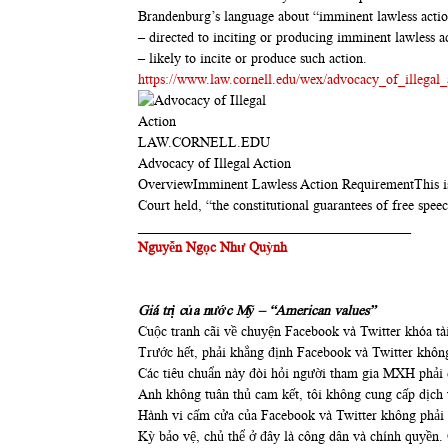
Brandenburg’s language about “imminent lawless action
– directed to inciting or producing imminent lawless a
– likely to incite or produce such action.
https://www.law.cornell.edu/wex/advocacy_of_illegal_
LAW.CORNELL.EDU
Advocacy of Illegal Action
OverviewImminent Lawless Action RequirementThis is 
Court held, “the constitutional guarantees of free spe
_______________________________________
Nguyễn Ngọc Như Quỳnh
Giá trị của nước Mỹ – “American values”
Cuộc tranh cãi về chuyện Facebook và Twitter khóa tà
Trước hết, phải khẳng định Facebook và Twitter không
Các tiêu chuẩn này đòi hỏi người tham gia MXH phải c
Anh không tuân thủ cam kết, tôi không cung cấp dịch 
Hành vi cấm cửa của Facebook và Twitter không phải l
Kỳ bảo vệ, chủ thể ở đây là công dân và chính quyền.