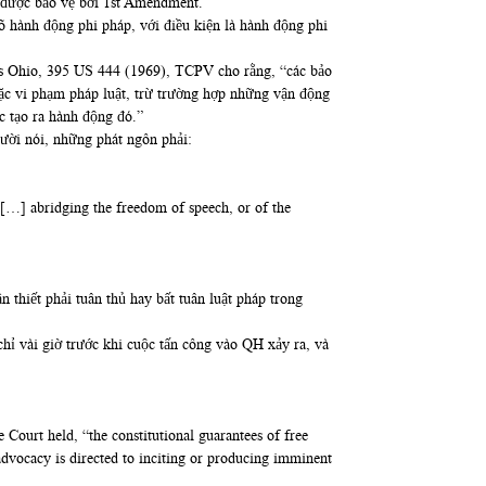
g được bảo vệ bởi 1st Amendment.
 hành động phi pháp, với điều kiện là hành động phi
vs Ohio, 395 US 444 (1969), TCPV cho rằng, “các bảo
ặc vi phạm pháp luật, trừ trường hợp những vận động
c tạo ra hành động đó.”
ười nói, những phát ngôn phải:
…] abridging the freedom of speech, or of the
 thiết phải tuân thủ hay bất tuân luật pháp trong
ỉ vài giờ trước khi cuộc tấn công vào QH xảy ra, và
Court held, “the constitutional guarantees of free
 advocacy is directed to inciting or producing imminent