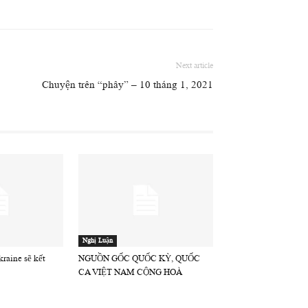
Next article
Chuyện trên “phây” – 10 tháng 1, 2021
Nghị Luận
raine sẽ kết
NGUỒN GỐC QUỐC KỲ, QUỐC
CA VIỆT NAM CỘNG HOÀ