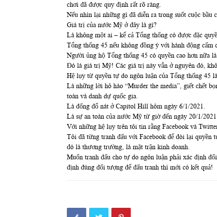
chơi đã được quy định rất rõ ràng.
Nếu nhìn lại những gì đã diễn ra trong suốt cuộc bầu
Giá trị của nước Mỹ ở đây là gì?
Là không một ai – kể cả Tổng thống có được đặc quy
Tổng thống 45 nếu không đồng ý với hành động cấm cử
Người ủng hộ Tổng thống 45 có quyền cao hơn nữa là 
Đó là giá trị Mỹ! Các giá trị này vẫn ở nguyên đó, kh
Hệ lụy từ quyền tự do ngôn luận của Tổng thống 45 là
Là những lời hô hào “Murder the media”, giết chết bọn
toàn và danh dự quốc gia.
Là đống đổ nát ở Capitol Hill hôm ngày 6/1/2021.
Là sự an toàn của nước Mỹ từ giờ đến ngày 20/1/2021 
Với những hệ lụy trên tôi tin rằng Facebook và Twitte
Tôi đã từng tranh đấu với Facebook để đòi lại quyền 
đó là thương trường, là mặt trận kinh doanh.
Muốn tranh đấu cho tự do ngôn luận phải xác định đối
định đúng đối tượng để đấu tranh thì mới có kết quả!