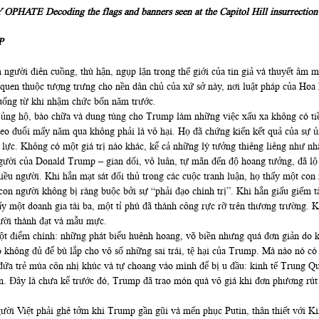
P
người điên cuồng, thù hận, ngụp lặn trong thế giới của tin giả và thuyết âm
quen thuộc tượng trưng cho nền dân chủ của xứ sở này, nơi luật pháp của Hoa 
uống từ khi nhậm chức bốn năm trước.
ủng hộ, bào chữa và dung túng cho Trump làm những việc xấu xa không có tiền 
 theo đuổi mấy năm qua không phải là vô hại. Họ đã chứng kiến kết quả của s
lực. Không có một giá trị nào khác, kể cả những lý tưởng thiêng liêng như nhân
ười của Donald Trump – gian dối, vô luân, tự mãn đến độ hoang tưởng, đã lộ r
ều người. Khi hắn mạt sát đối thủ trong các cuộc tranh luận, họ thấy một co
con người không bị ràng buộc bởi sự “phải đạo chính trị”. Khi hắn giấu giếm t
 một doanh gia tài ba, một tỉ phú đã thành công rực rỡ trên thương trường. Khi
gười thành đạt và mẫu mực.
ột điểm chính: những phát biểu huênh hoang, võ biền nhưng quá đơn giản do 
ó không đủ để bù lắp cho vô số những sai trái, tệ hại của Trump. Mà nào nó có
ứa trẻ múa côn nhị khúc và tự choang vào mình để bị u đầu: kinh tế Trung Qu
n. Đây là chưa kể trước đó, Trump đã trao món quà vô giá khi đơn phương rút
 người Việt phải ghê tởm khi Trump gần gũi và mến phục Putin, thân thiết với 