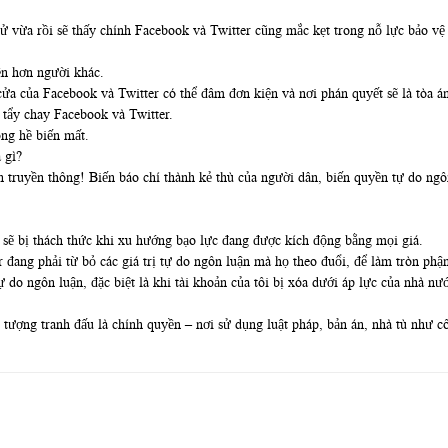
 cử vừa rồi sẽ thấy chính Facebook và Twitter cũng mắc kẹt trong nỗ lực bảo v
ền hơn người khác.
a của Facebook và Twitter có thể đâm đơn kiện và nơi phán quyết sẽ là tòa á
tẩy chay Facebook và Twitter.
ông hề biến mất.
 gì?
 truyền thông! Biến báo chí thành kẻ thù của người dân, biến quyền tự do ngôn
sẽ bị thách thức khi xu hướng bạo lực đang được kích động bằng mọi giá.
r đang phải từ bỏ các giá trị tự do ngôn luận mà họ theo đuổi, để làm tròn ph
tự do ngôn luận, đặc biệt là khi tài khoản của tôi bị xóa dưới áp lực của nhà
 tượng tranh đấu là chính quyền – nơi sử dụng luật pháp, bản án, nhà tù như