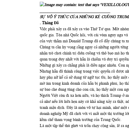
___________________________________
SỰ VÔ Ý THỨC CỦA NHỮNG KẺ CUỒNG TRUM
. Thắng Đỗ
Việc phải xảy ra đã xảy ra vào Thứ Tư qua. Một nhóm 
quốc gia. Tòa nhà Quốc hội, với cái vòm nguy nga và 
của vực thẳm mà Donald Trump đã cố đẩy chúng ta x
Chúng ta cần hy vọng rằng ngay cả những người từng 
nhận trò chơi chính trị điên cuồng và thô bạo mà họ
quan trọng duy nhất với hắn là chiếm và duy trì quyền 
Những gì xảy ra chẳng phải là điều ngạc nhiên. Con ng
Nhưng hắn đã thành công trong việc quyến rũ được nhi
hay phụ nữ kể cả sử dụng từ ngữ tục tĩu, họ thấy một 
mờ ám trong kinh doanh của hắn bị phanh phui, họ thấy
sự bao che dung túng cho con cái, họ thấy một con n
Người Việt còn đi xa hơn nữa, và họ thích Trump ở m
cả như nếu lời hứa hẹn này có khả năng xảy ra thật, n
tranh mậu dịch. Đây là món võ tự hại mình, như một đ
doanh nghiệp Mỹ đã chới với vì mất một thị trường lớ
kềm chế tham vọng bành trướng của Trung Quốc.
Là một tập thể thù ghét và trốn chạy cộng sản, lẽ ra