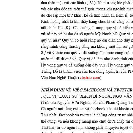
đùa thân mật với các lãnh tụ Việt Nam trong lúc phất 
với các nhà độc tài trên thế giới, trong khi ngoảnh 
đó che lấp mọi thứ khác, kể cả tính nhân ái, liêm sỉ, 
Kinh hoàng nhất là khi thấy hàng chục lá cờ vàng ba s
nội chiến Hoa Kỳ. Các cuồng Trump, quý vị có hiểu vi
xứ sở này và bị đại đa số người Mỹ khinh bỉ? Quý vị 
quý vị nữa? Quý vị có hiểu rằng nó đại diện cho duy 
rằng mình cũng thượng đẳng mà không một lần soi gươ
Sự vô ý thức của quý vị đã xuống đến mức cùng cực kh
miêu tả, đã đi quá xa. Quý vị đã làm nhơ danh tính của
Hy vọng quý vị đã xuống đến đáy vực. Hy vọng quý vị
Thắng Đỗ là thành viên của Hội đồng Quản trị của 
Văn Học Nghệ Thuật (
vietbao.com
)
_____________________________________
NHẬN ĐỊNH VỀ VIỆC FACEBOOK VÀ TWITTE
. QUÍ VỊ “LUẬT SƯ” XHCN BÍ NGOẠI NGỮ VẪ
(Tựa của Nguyễn Hữu Nghĩa, bài của Phạm Quang Tu
Có người nói rằng twitter và facebook xóa tài khoản c
Thứ nhất, facebook và twitter là những công ty tư n
thể dùng, và nếu không mạng nào chịu chứa chấp thì c
Thứ hai, tự do ngôn luận không phải là quyền tuyệt đ