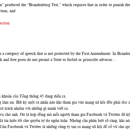
” produced the “Brandenburg Test,” which requires that in order to punish the 
ction, and
action
a category of speech that is not protected by the First Amendment. In Brande
ech and free press do not permit a State to forbid or proscribe advocac…
i khoản của Tổng thống 45 đang diễn ra.
 làm sai. Bất kỳ một cá nhân nào khi tham gia vào mạng xã hội đều phải đọc 
ó trách nhiệm với những gì mình viết ra.
vụ cho anh. Đó là hợp đồng mà mỗi người tham gia Facebook và Twitter đã ký 
à tín hiệu tốt cho quyền tự do ngôn luận. Nhưng cần phân biệt rõ ràng, khi n
 Còn Facebook và Twitter là những công ty tạo ra mạng xã hội để cổ vũ cho qu