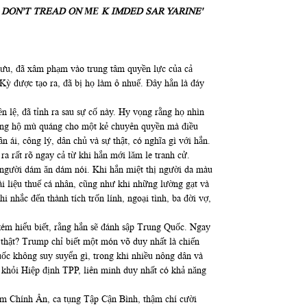
 mưu, đã xâm phạm vào trung tâm quyền lực của cả
Kỳ được tạo ra, đã bị họ làm ô nhuế. Đây hẳn là đáy
lệ, đã tỉnh ra sau sự cố này. Hy vọng rằng họ nhìn
ự ủng hộ mù quáng cho một kẻ chuyên quyền mà điều
 ái, công lý, dân chủ và sự thật, có nghĩa gì với hắn.
a rất rõ ngay cả từ khi hắn mới lăm le tranh cử.
n người dám ăn dám nói. Khi hắn miệt thị người da màu
ài liệu thuế cá nhân, cũng như khi những lường gạt và
 nhắc đến thành tích trốn lính, ngoại tình, ba đời vợ,
kém hiểu biết, rằng hắn sẽ đánh sập Trung Quốc. Ngay
 thật? Trump chỉ biết một món võ duy nhất là chiến
ốc không suy suyển gì, trong khi nhiều nông dân và
 khỏi Hiệp định TPP, liên minh duy nhất có khả năng
Kim Chính Ân, ca tụng Tập Cận Bình, thậm chí cười