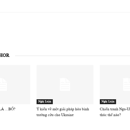
THOR
Nghị Luận
Nghị Luận
 LÀ …BỔ?
Ý kiến về một giải pháp hòa bình
Chiến tranh Nga-Uk
trường cửu cho Ukraine
thúc thế nào?