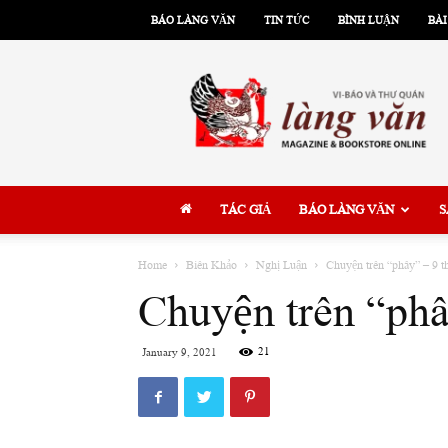
BÁO LÀNG VĂN
TIN TỨC
BÌNH LUẬN
BÀI
Làng
Văn
TÁC GIẢ
BÁO LÀNG VĂN
S
Home
Biên Khảo
Nghị Luận
Chuyện trên “phây” – 9 t
Chuyện trên “phâ
21
January 9, 2021