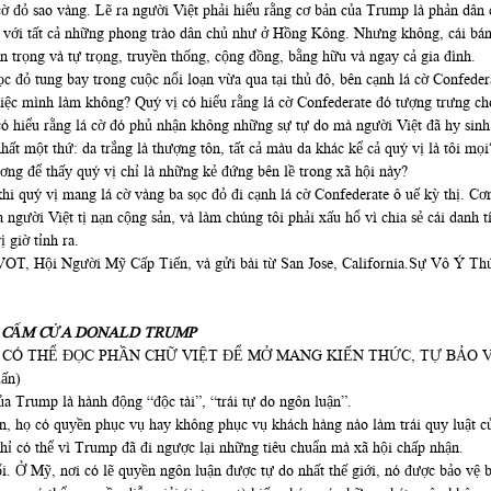
cờ đỏ sao vàng. Lẽ ra người Việt phải hiểu rằng cơ bản của Trump là phản dân 
mặt với tất cả những phong trào dân chủ như ở Hồng Kông. Nhưng không, cái bá
tôn trọng và tự trọng, truyền thống, cộng đồng, bằng hữu và ngay cả gia đình.
ọc đỏ tung bay trong cuộc nổi loạn vừa qua tại thủ đô, bên cạnh lá cờ Confede
ệc mình làm không? Quý vị có hiểu rằng lá cờ Confederate đó tượng trưng cho t
có hiểu rằng lá cờ đó phủ nhận không những sự tự do mà người Việt đã hy sinh
nhất một thứ: da trắng là thượng tôn, tất cả màu da khác kể cả quý vị là tôi 
ng để thấy quý vị chỉ là những kẻ đứng bên lề trong xã hội này?
i quý vị mang lá cờ vàng ba sọc đỏ đi cạnh lá cờ Confederate ô uế kỳ thị. Cơn
 người Việt tị nạn cộng sản, và làm chúng tôi phải xấu hổ vì chia sẻ cái danh t
 giờ tỉnh ra.
PIVOT, Hội Người Mỹ Cấp Tiến, và gửi bài từ San Jose, California.Sự Vô Ý 
R CẤM CỬA DONALD TRUMP
N CÓ THỂ ĐỌC PHẦN CHỮ VIỆT ĐỂ MỞ MANG KIẾN THỨC, TỰ BẢO V
ấn)
ủa Trump là hành động “độc tài”, “trái tự do ngôn luận”.
hân, họ có quyền phục vụ hay không phục vụ khách hàng nào làm trái quy luậ
hỉ có thể vì Trump đã đi ngược lại những tiêu chuẩn mà xã hội chấp nhận.
ối. Ở Mỹ, nơi có lẽ quyền ngôn luận được tự do nhất thế giới, nó được bảo vệ 