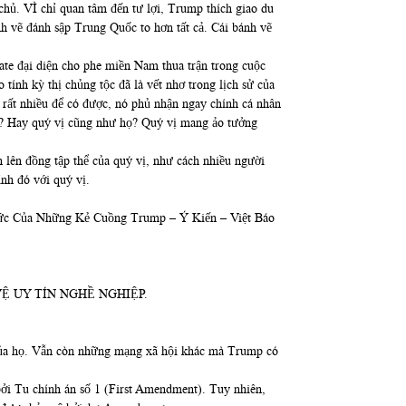
chủ. VÌ chỉ quan tâm đến tư lợi, Trump thích giao du
nh vẽ đánh sập Trung Quốc to hơn tất cả. Cái bánh vẽ
rate đại diện cho phe miền Nam thua trận trong cuộc
ính kỳ thị chủng tộc đã là vết nhơ trong lịch sử của
 rất nhiều để có được, nó phủ nhận ngay chính cá nhân
mọi? Hay quý vị cũng như họ? Quý vị mang ảo tưởng
 lên đồng tập thể của quý vị, như cách nhiều người
ính đó với quý vị.
Thức Của Những Kẻ Cuồng Trump – Ý Kiến – Việt Báo
Ệ UY TÍN NGHỀ NGHIỆP.
t của họ. Vẫn còn những mạng xã hội khác mà Trump có
bởi Tu chính án số 1 (First Amendment). Tuy nhiên,