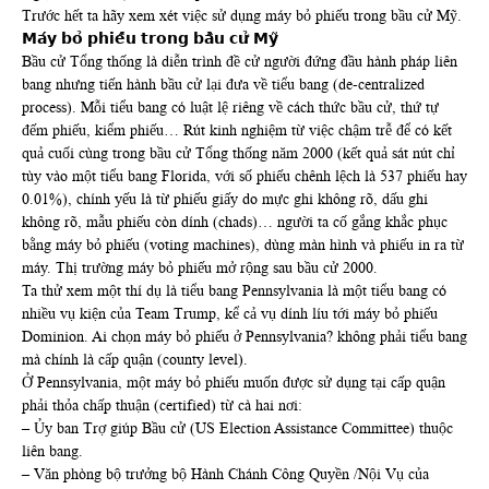
Trước hết ta hãy xem xét việc sử dụng máy bỏ phiếu trong bầu cử Mỹ.
𝗠𝗮́𝘆 𝗯𝗼̉ 𝗽𝗵𝗶𝗲̂́𝘂 𝘁𝗿𝗼𝗻𝗴 𝗯𝗮̂̀𝘂 𝗰𝘂̛̉ 𝗠𝘆̃
Bầu cử Tổng thống là diễn trình đề cử người đứng đầu hành pháp liên
bang nhưng tiến hành bầu cử lại đưa về tiểu bang (de-centralized
process). Mỗi tiểu bang có luật lệ riêng về cách thức bầu cử, thứ tự
đếm phiếu, kiểm phiếu… Rút kinh nghiệm từ việc chậm trễ để có kết
quả cuối cùng trong bầu cử Tổng thống năm 2000 (kết quả sát nút chỉ
tùy vào một tiểu bang Florida, với số phiếu chênh lệch là 537 phiếu hay
0.01%), chính yếu là từ phiếu giấy do mực ghi không rõ, dấu ghi
không rõ, mẫu phiếu còn dính (chads)… người ta cố gắng khắc phục
bằng máy bỏ phiếu (voting machines), dùng màn hình và phiếu in ra từ
máy. Thị trường máy bỏ phiếu mở rộng sau bầu cử 2000.
Ta thử xem một thí dụ là tiểu bang Pennsylvania là một tiểu bang có
nhiều vụ kiện của Team Trump, kể cả vụ dính líu tới máy bỏ phiếu
Dominion. Ai chọn máy bỏ phiếu ở Pennsylvania? không phải tiểu bang
mà chính là cấp quận (county level).
Ở Pennsylvania, một máy bỏ phiếu muốn được sử dụng tại cấp quận
phải thỏa chấp thuận (certified) từ cà hai nơi:
– Ủy ban Trợ giúp Bầu cử (US Election Assistance Committee) thuộc
liên bang.
– Văn phòng bộ trưởng bộ Hành Chánh Công Quyền /Nội Vụ của