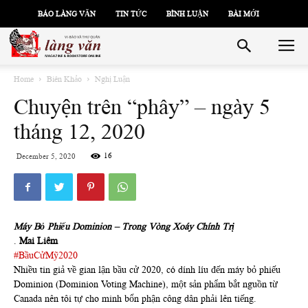
BÁO LÀNG VĂN
TIN TỨC
BÌNH LUẬN
BÀI MỚI
Home
Biên Khảo
Nghị Luận
Chuyện trên “phây” – ngày 5
tháng 12, 2020
16
December 5, 2020
Máy Bỏ Phiếu Dominion – Trong Vòng Xoáy Chính Trị
.
Mai Liêm
#BầuCửMỹ2020
Nhiều tin giả về gian lận bầu cử 2020, có dính líu đến máy bỏ phiếu
Dominion (Dominion Voting Machine), một sản phẩm bắt nguồn từ
Canada nên tôi tự cho minh bổn phận công dân phải lên tiếng.