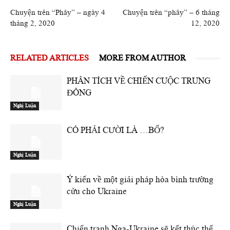
Chuyện trên “Phây” – ngày 4
Chuyện trên “phây” – 6 tháng
tháng 2, 2020
12, 2020
RELATED ARTICLES
MORE FROM AUTHOR
PHÂN TÍCH VỀ CHIẾN CUỘC TRUNG
ĐÔNG
Nghị Luận
CÓ PHẢI CƯỜI LÀ …BỔ?
Nghị Luận
Ý kiến về một giải pháp hòa bình trường
cửu cho Ukraine
Nghị Luận
Chiến tranh Nga-Ukraine sẽ kết thúc thế