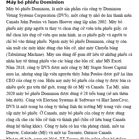
𝗠𝗮́𝘆 𝗯𝗼̉ 𝗽𝗵𝗶𝗲̂́𝘂 𝗗𝗼𝗺𝗶𝗻𝗶𝗼𝗻
Máy bỏ phiếu Dominion, là một sản phẩm của công ty Dominion
Voting Systems Corporation (DVS), một công ty nhỏ do hai thanh niên
Canada John Poulos và James Hoover sáng lập năm 2002. Máy bỏ
phiếu này giúp người ta thay vì chọn ứng cử viên trên phiếu giấy, có
thể chọn lựa ứng cử viên qua màn hình, in ra phiếu giấy và người ta
chỉ bỏ vào thùng phiếu. Ngoài máy bỏ phiếu Dominion, công ty còn
sản xuất các máy khác dùng cho bầu cử, như máy Chuyển bảng
(Tabulating Machine). Máy sau dùng để gom dữ liệu từ những phiếu cá
nhân hay từ thùng phiếu vào các bảng cho bầu cử, như MS Excel.
Năm 2018, công ty DVS được một công ty Mỹ Staple Street Capital
mua lại, nhưng sáng lập viên nguyên thủy John Poulos được giữ lại làm
CEO của công ty con. Hiện nay máy bỏ phiếu của công ty được bán ra
nhiều quốc gia trên thế giới, trong đó có Mỹ và Canada. Tại Mỹ, năm
2020 máy bỏ phiếu Dominion được dùng ở 28 tiểu bang (sẽ nói thêm
bên dưới). Cùng với Election Systems & Software và Hart InterCivic,
DVS là một trong ba công ty thống lĩnh thị trường Mỹ trong việc cung
cấp máy bỏ phiếu. Ở Canada, máy bỏ phiếu của công ty được dùng
rộng rãi cho các bầu cử tỉnh và thành phố (bầu cử liên bang Canada
dùng hệ thống khác). Công ty hiện có hai văn phòng chính, một tại
Denver, Colorado (Mỹ) và một tại Toronto, Ontario Canada.