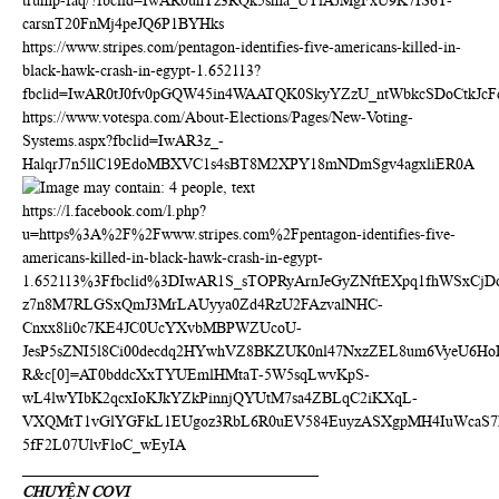
trump-faq/?fbclid=IwAR0unTz3RQk5sma_UTlAJMgFxU9K7IS6T-
carsnT20FnMj4peJQ6P1BYHks
https://www.stripes.com/pentagon-identifies-five-americans-killed-in-
black-hawk-crash-in-egypt-1.652113?
fbclid=IwAR0tJ0fv0pGQW45in4WAATQK0SkyYZzU_ntWbkcSDoCtkJcF
https://www.votespa.com/About-Elections/Pages/New-Voting-
Systems.aspx?fbclid=IwAR3z_-
HalqrJ7n5llC19EdoMBXVC1s4sBT8M2XPY18mNDmSgv4agxliER0A
https://l.facebook.com/l.php?
u=https%3A%2F%2Fwww.stripes.com%2Fpentagon-identifies-five-
americans-killed-in-black-hawk-crash-in-egypt-
1.652113%3Ffbclid%3DIwAR1S_sTOPRyArnJeGyZNftEXpq1fhWSxCjD
z7n8M7RLGSxQmJ3MrLAUyya0Zd4RzU2FAzvalNHC-
Cnxx8li0c7KE4JC0UcYXvbMBPWZUcoU-
JesP5sZNI5l8Ci00decdq2HYwhVZ8BKZUK0nl47NxzZEL8um6VyeU6H
R&c[0]=AT0bddcXxTYUEmlHMtaT-5W5sqLwvKpS-
wL4lwYIbK2qcxIoKJkYZkPinnjQYUtM7sa4ZBLqC2iKXqL-
VXQMtT1vGlYGFkL1EUgoz3RbL6R0uEV584EuyzASXgpMH4IuWcaS7I
5fF2L07UlvFloC_wEyIA
______________________________________
CHUYỆN COVI