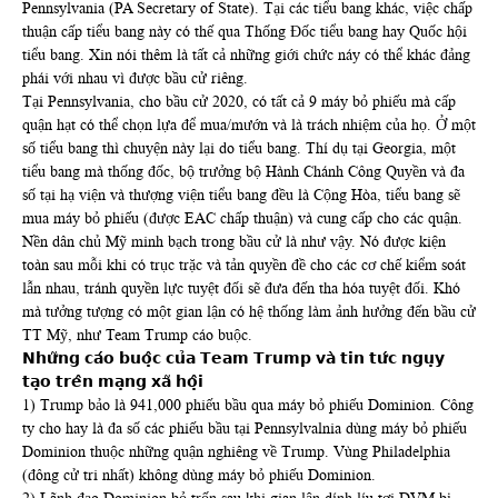
Pennsylvania (PA Secretary of State). Tại các tiểu bang khác, việc chấp
thuận cấp tiểu bang này có thế qua Thống Đốc tiểu bang hay Quốc hội
tiểu bang. Xin nói thêm là tất cả những giới chức náy có thể khác đảng
phái với nhau vì được bầu cử riêng.
Tại Pennsylvania, cho bầu cử 2020, có tất cả 9 máy bỏ phiếu mà cấp
quận hạt có thể chọn lựa để mua/mướn và là trách nhiệm của họ. Ở một
số tiểu bang thì chuyện này lại do tiểu bang. Thí dụ tại Georgia, một
tiểu bang mà thống đốc, bộ trưởng bộ Hành Chánh Công Quyền và đa
số tại hạ viện và thượng viện tiểu bang đều là Cộng Hòa, tiểu bang sẽ
mua máy bỏ phiếu (được EAC chấp thuận) và cung cấp cho các quận.
Nền dân chủ Mỹ minh bạch trong bầu cử là như vậy. Nó được kiện
toàn sau mỗi khi có trục trặc và tản quyền đề cho các cơ chế kiểm soát
lẫn nhau, tránh quyền lực tuyệt đối sẽ đưa đến tha hóa tuyệt đối. Khó
mà tưởng tượng có một gian lận có hệ thống làm ảnh hưởng đến bầu cử
TT Mỹ, như Team Trump cáo buộc.
𝗡𝗵𝘂̛̃𝗻𝗴 𝗰𝗮́𝗼 𝗯𝘂𝗼̣̂𝗰 𝗰𝘂̉𝗮 𝗧𝗲𝗮𝗺 𝗧𝗿𝘂𝗺𝗽 𝘃𝗮̀ 𝘁𝗶𝗻 𝘁𝘂̛́𝗰 𝗻𝗴𝘂̣𝘆
𝘁𝗮̣𝗼 𝘁𝗿𝗲̂𝗻 𝗺𝗮̣𝗻𝗴 𝘅𝗮̃ 𝗵𝗼̣̂𝗶
1) Trump bảo là 941,000 phiếu bầu qua máy bỏ phiếu Dominion. Công
ty cho hay là đa số các phiếu bầu tại Pennsylvalnia dùng máy bỏ phiếu
Dominion thuộc những quận nghiêng về Trump. Vùng Philadelphia
(đông cử tri nhất) không dùng máy bỏ phiếu Dominion.