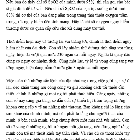
Nếu bạn đo thấy chỉ số SpO2 của mình dưới 95%, thì cần gọi cho bác
sĩ gia đình để tư vấn. Nếu chỉ số SpO2 của bạn tụt xuống dưới mức
88% thì cơ thể của bạn đang nằm trong trạng thái thiếu oxygen trầm
trọng, rất nguy hiểm đến tính mạng. Đây là chỉ số oxygen nguy hiểm
thường được cơ quan cấp cứu cho xử dụng máy trợ thở.
Thời điểm hiện nay và tương lai vài tháng tới, chính là thời điểm nguy
hiểm nhất của đại dịch. Con số lây nhiễm thử dương tính tăng vọt từng
ngày, hiện đã vượt qua mức 230 ngàn ca mỗi ngày. Nghĩa là quay đâu
cũng có nguy cơ nhiễm dịch. Cùng một lúc, tỷ lệ tử vong cũng tang vọt
từng ngày, hiện đang nằm ở mức gần 3 ngàn ca mỗi ngày.
Việc tuân thủ những sắc lệnh của địa phương trong việc giới hạn sự đi
lại, đeo khẩu trang nơi công cộng và giữ khoảng cách tối thiểu cần
thiết, chính là những gì mọi người phải thực hiện. Càng ngày, những
con số này càng gia tăng, sẽ dẫn đến sự thiếu hụt trầm trọng những
khoản cung cấp y tế tại những nhà thương. Bạn không chỉ lo lắng cho
sức khỏe của chính mình, mà còn phải lo lắng cho người thân của
mình, ở bên cạnh mình, sống chung dưới một mái nhà với mình. Con
số tử vong ở những người trẻ ngày một gia tang, nên đừng nghĩ rằng
mình còn trẻ mà thoát khỏi tay thần chết. Và cho dù có thoát khỏi tay
tử thần, thì sự thiệt hại lâu dài trên cơ thể của nạn nhân là điều không