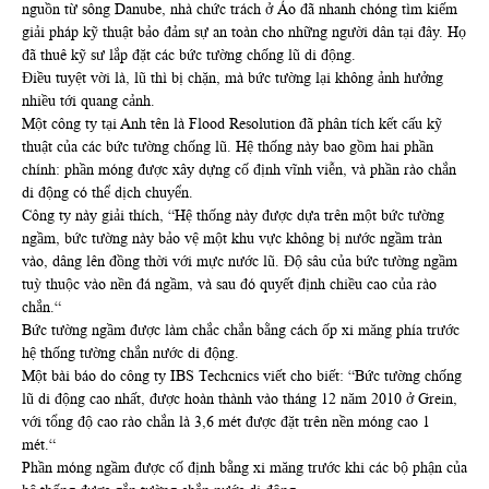
nguồn từ sông Danube, nhà chức trách ở Áo đã nhanh chóng tìm kiếm
giải pháp kỹ thuật bảo đảm sự an toàn cho những người dân tại đây. Họ
đã thuê kỹ sư lắp đặt các bức tường chống lũ di động.
Điều tuyệt vời là, lũ thì bị chặn, mà bức tường lại không ảnh hưởng
nhiều tới quang cảnh.
Một công ty tại Anh tên là Flood Resolution đã phân tích kết cấu kỹ
thuật của các bức tường chống lũ. Hệ thống này bao gồm hai phần
chính: phần móng được xây dựng cố định vĩnh viễn, và phần rào chắn
di động có thể dịch chuyển.
Công ty này giải thích, “Hệ thống này được dựa trên một bức tường
ngầm, bức tường này bảo vệ một khu vực không bị nước ngầm tràn
vào, dâng lên đồng thời với mực nước lũ. Độ sâu của bức tường ngầm
tuỳ thuộc vào nền đá ngầm, và sau đó quyết định chiều cao của rào
chắn.“
Bức tường ngầm được làm chắc chắn bằng cách ốp xi măng phía trước
hệ thống tường chắn nước di động.
Một bài báo do công ty IBS Techcnics viết cho biết: “Bức tường chống
lũ di động cao nhất, được hoàn thành vào tháng 12 năm 2010 ở Grein,
với tổng độ cao rào chắn là 3,6 mét được đặt trên nền móng cao 1
mét.“
Phần móng ngầm được cố định bằng xi măng trước khi các bộ phận của