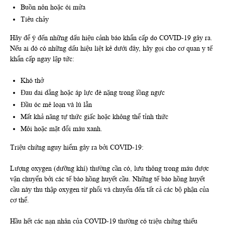
Buồn nôn hoặc ói mửa
Tiêu chảy
Hãy để ý đến những dấu hiệu cảnh báo khẩn cấp do COVID-19 gây ra.
Nếu ai đó có những dấu hiệu liệt kê dưới đây, hãy gọi cho cơ quan y tế
khẩn cấp ngay lập tức:
Khó thở
Đau dai dẳng hoặc áp lực đè nặng trong lồng ngực
Đầu óc mê loạn và lú lẫn
Mất khả năng tự thức giấc hoặc không thể tỉnh thức
Môi hoặc mặt đổi màu xanh.
Triệu chứng nguy hiểm gây ra bởi COVID-19:
Lượng oxygen (dưỡng khí) thường cần có, lưu thông trong máu được
vận chuyển bởi các tế bào hồng huyết cầu. Những tế bào hồng huyết
cầu này thu thập oxygen từ phổi và chuyển đến tất cả các bộ phận của
cơ thể.
Hầu hết các nạn nhân của COVID-19 thường có triệu chứng thiếu