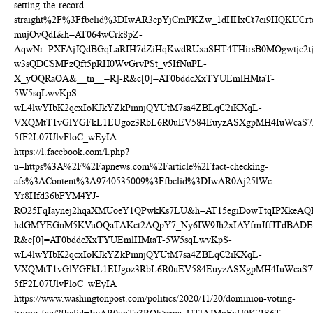
setting-the-record-
straight%2F%3Ffbclid%3DIwAR3epYjCmPKZw_1dHHxCt7ci9HQKUCrt
mujOvQdI&h=AT064wCrk8pZ-
AqwNr_PXFAjJQdBGqLaRIH7dZiHqKwdRUxaSHT4THirsB0MOgwtjc2t
w3sQDCSMFzQft5pRH0WvGrvPSt_v5IfNuPL-
X_yOQRaOA&__tn__=R]-R&c[0]=AT0bddcXxTYUEmlHMtaT-
5W5sqLwvKpS-
wL4lwYIbK2qcxIoKJkYZkPinnjQYUtM7sa4ZBLqC2iKXqL-
VXQMtT1vGlYGFkL1EUgoz3RbL6R0uEV584EuyzASXgpMH4IuWcaS7I
5fF2L07UlvFloC_wEyIA
https://l.facebook.com/l.php?
u=https%3A%2F%2Fapnews.com%2Farticle%2Ffact-checking-
afs%3AContent%3A9740535009%3Ffbclid%3DIwAR0Aj25lWc-
Yr8Hfd36bFYM4YJ-
RO25FqIaynej2hqaXMUoeY1QPwkKs7LU&h=AT15egiDowTtqIPXkeAQRb
hdGMYEGnM5KVuOQaTAKct2AQpY7_Ny6IW9Jh2xIAYfmJffJTdBADECN
R&c[0]=AT0bddcXxTYUEmlHMtaT-5W5sqLwvKpS-
wL4lwYIbK2qcxIoKJkYZkPinnjQYUtM7sa4ZBLqC2iKXqL-
VXQMtT1vGlYGFkL1EUgoz3RbL6R0uEV584EuyzASXgpMH4IuWcaS7I
5fF2L07UlvFloC_wEyIA
https://www.washingtonpost.com/politics/2020/11/20/dominion-voting-