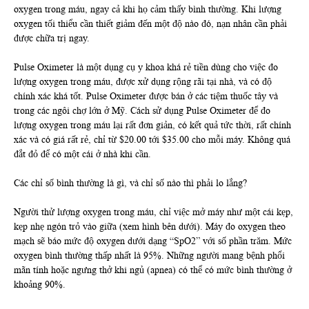
oxygen trong máu, ngay cả khi họ cảm thấy bình thường. Khi lượng
oxygen tối thiểu cần thiết giảm đến một độ nào đó, nạn nhân cần phải
được chữa trị ngay.
Pulse Oximeter là một dụng cụ y khoa khá rẻ tiền dùng cho việc đo
lượng oxygen trong máu, được xử dụng rộng rãi tại nhà, và có độ
chính xác khá tốt. Pulse Oximeter được bán ở các tiệm thuốc tây và
trong các ngôi chợ lớn ở Mỹ. Cách sử dụng Pulse Oximeter để đo
lượng oxygen trong máu lại rất đơn giản, có kết quả tức thời, rất chính
xác và có giá rất rẻ, chỉ từ $20.00 tới $35.00 cho mỗi máy. Không quá
đắt đỏ để có một cái ở nhà khi cần.
Các chỉ số bình thường là gì, và chỉ số nào thì phải lo lắng?
Người thử lượng oxygen trong máu, chỉ việc mở máy như một cái kẹp,
kẹp nhẹ ngón trỏ vào giữa (xem hình bên dưới). Máy đo oxygen theo
mạch sẽ báo mức độ oxygen dưới dạng “SpO2” với số phần trăm. Mức
oxygen bình thường thấp nhất là 95%. Những người mang bệnh phổi
mãn tính hoặc ngưng thở khi ngủ (apnea) có thể có mức bình thường ở
khoảng 90%.