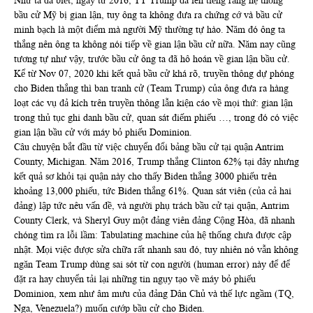
Như ta đã biết, ngay từ 2016, TT Trump đã lên tiếng rằng hệ thống
bầu cử Mỹ bị gian lận, tuy ông ta không đưa ra chứng cớ và bầu cử
minh bạch là một điểm mà người Mỹ thường tự hào. Năm đó ông ta
thắng nên ông ta không nói tiếp về gian lận bầu cử nữa. Năm nay cũng
tương tự như vậy, trước bầu cử ông ta đã hô hoán về gian lận bầu cử.
Kể từ Nov 07, 2020 khi kết quả bầu cử khá rõ, truyền thông dự phóng
cho Biden thắng thì ban tranh cử (Team Trump) của ông đưa ra hàng
loạt các vụ đả kích trên truyền thông lẫn kiện cáo về mọi thứ: gian lận
trong thủ tục ghi danh bầu cử, quan sát điếm phiếu …, trong đó có việc
gian lận bầu cử với máy bỏ phiếu Dominion.
Câu chuyện bắt đầu từ việc chuyển đổi bảng bầu cử tại quận Antrim
County, Michigan. Năm 2016, Trump thắng Clinton 62% tại đây nhưng
kết quả sơ khỏi tại quận này cho thấy Biden thắng 3000 phiếu trên
khoảng 13,000 phiếu, tức Biden thắng 61%. Quan sát viên (của cả hai
đảng) lập tức nêu vấn đề, và người phụ trách bầu cử tại quận, Antrim
County Clerk, và Sheryl Guy một đảng viên đảng Cộng Hòa, đã nhanh
chóng tìm ra lỗi lầm: Tabulating machine của hệ thống chưa được cập
nhật. Mọi việc được sửa chữa rất nhanh sau đó, tuy nhiên nó vẫn không
ngăn Team Trump dùng sai sót từ con người (human error) này để để
đặt ra hay chuyển tải lại những tin ngụy tạo về máy bỏ phiếu
Dominion, xem như âm mưu của đảng Dân Chủ và thế lực ngầm (TQ,
Nga, Venezuela?) muốn cướp bầu cử cho Biden.