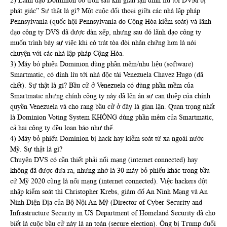
2) Lãnh đạo Dominion bỏ trốn sau khi gian lận dính líu tơi DVM bị
phát giác” Sự thật là gì? Một cuộc đối thoại giữa các nhà lập pháp
Pennsylvania (quốc hội Pennsylvania do Cộng Hòa kiểm soát) và lãnh
đạo công ty DVS đã được dàn xếp, nhưng sau đó lãnh đạo công ty
muốn trình bày sự việc khi có trát tòa đòi nhân chứng hơn là nói
chuyện với các nhà lập pháp Cộng Hòa.
3) Máy bỏ phiếu Dominion dùng phần mêm/nhu liệu (software)
Smartmatic, có dính líu tới nhà độc tài Venezuela Chavez Hugo (dã
chết). Sự thật là gi? Bầu cử ở Venezuela có dùng phần mềm của
Smartmatic nhưng chính công ty này đã lên án sự can thiệp của chính
quyền Venezuela và cho rang bầu cử ở đây là gian lận. Quan trọng nhất
là Dominion Voting System KHÔNG dùng phần mêm của Smartmatic,
cả hai công ty đều loan báo như thế.
4) Máy bỏ phiếu Dominion bị hack hay kiểm soát từ xa ngoài nước
Mỹ. Sự thật là gì?
Chuyện DVS có cần thiết phải nối mạng (internet connected) hay
không đã được đưa ra, nhưng nhớ là 30 máy bỏ phiếu khác trong bầu
cử Mỹ 2020 cũng là nối mạng (internet connected). Việc hackers đột
nhập kiểm soát thì Christopher Krebs, giàm đố An Ninh Mạng và An
Ninh Diện Địa của Bộ Nội An Mỹ (Director of Cyber Security and
Infrastructure Security in US Department of Homeland Security đã cho
biết là cuộc bầu cử này là an toàn (secure election). Ông bị Trump đuổi