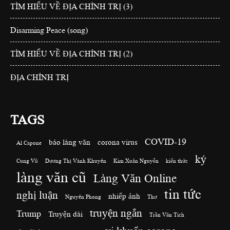
TÌM HIỂU VỀ ĐỊA CHÍNH TRỊ (3)
Disarming Peace (song)
TÌM HIỂU VỀ ĐỊA CHÍNH TRỊ (2)
ĐỊA CHÍNH TRỊ
TAGS
COVID-19
báo làng văn
corona virus
Al Capone
ký
Cung Vũ
Dương Thị Vành Khuyên
Kim Xuân Nguyễn
kiến thức
làng văn cũ
Làng Văn Online
tin tức
nghị luận
nhiếp ảnh
Nguyên Phong
Thơ
truyện ngắn
Trump
Truyện dài
Trần Văn Tích