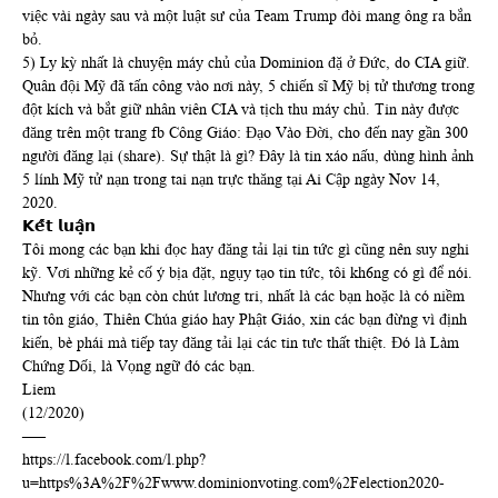
việc vài ngày sau và một luật sư của Team Trump đòi mang ông ra bắn
bỏ.
5) Ly kỳ nhất là chuyện máy chủ của Dominion đặ ở Đức, do CIA giữ.
Quân đội Mỹ đã tấn công vào nơi này, 5 chiến sĩ Mỹ bị tử thương trong
đột kích và bắt giữ nhân viên CIA và tịch thu máy chủ. Tin này được
đăng trên một trang fb Công Giáo: Đạo Vào Đời, cho đến nay gần 300
người đăng lại (share). Sự thật là gì? Đây là tin xáo nấu, dùng hình ảnh
5 lính Mỹ tử nạn trong tai nạn trực thăng tại Ai Cập ngày Nov 14,
2020.
𝗞𝗲̂́𝘁 𝗹𝘂𝗮̣̂𝗻
Tôi mong các bạn khi đọc hay đăng tải lại tin tức gì cũng nên suy nghi
kỹ. Vơi những kẻ cố ý bịa đặt, ngụy tạo tin tức, tôi kh6ng có gì để nói.
Nhưng với các bạn còn chút lương tri, nhất là các bạn hoặc là có niềm
tin tôn giáo, Thiên Chúa giáo hay Phật Giáo, xin các bạn đừng vì định
kiến, bè phái mà tiếp tay đăng tải lại các tin tưc thất thiệt. Đó là Làm
Chứng Dối, là Vọng ngữ đó các bạn.
Liem
(12/2020)
—–
https://l.facebook.com/l.php?
u=https%3A%2F%2Fwww.dominionvoting.com%2Felection2020-