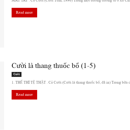
MÁT TAY . Cả Cười (Cười Tủm, 1996) Trong một dưỡng đường tư ở xứ Chiều
Read more
Cười là thang thuốc bổ (1-5)
Cười
1. THẾ THÌ TỆ THẬT . Cả Cười (Cười là thang thuốc bổ, đã in) Trong bữa cơm
Read more