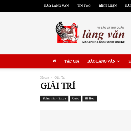
BÁO LÀNG VĂN
TIN TỨC
BÌNH LUẬN
BÀI
Làng
Văn
TÁC GIẢ
BÁO LÀNG VĂN
S
Home
Giải Trí
GIẢI TRÍ
Biếm văn - Satire
Cười
Hí Hoa