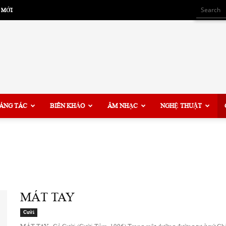
 MỚI
ÁNG TÁC
BIÊN KHẢO
ÂM NHẠC
NGHỆ THUẬT
MÁT TAY
Cười