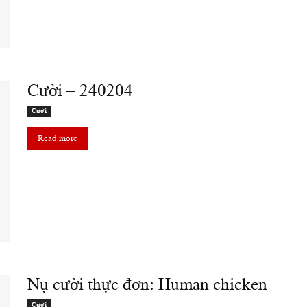
Cười – 240204
Cười
Read more
Nụ cười thực đơn: Human chicken
Cười