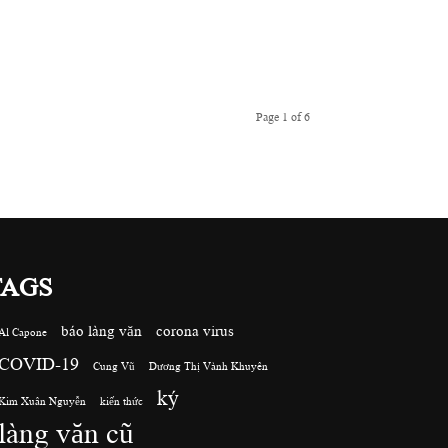
Page 1 of 6
TAGS
báo làng văn
corona virus
Al Capone
COVID-19
Cung Vũ
Dương Thị Vành Khuyên
ký
Kim Xuân Nguyễn
kiến thức
làng văn cũ