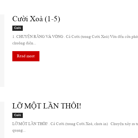
Cười Xoà (1-5)
Cười
1. CHUYỆN RĂNG VÀ VÒNG . Cả Cười (trong Cười Xoà) Vừa đến cửa phòng 
chuông điện...
Read more
LỠ MỘT LẦN THÔI!
Cười
LỠ MỘT LẦN THÔI! . Cả Cười (trong Cười Xoà, chưa in) Chuyện xảy ra tr
quạng...