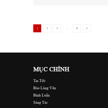
...
1
2
3
6
MỤC CHÍNH
Tin Tức
Báo Làng Văn
Bình Luận
Sáng Tác