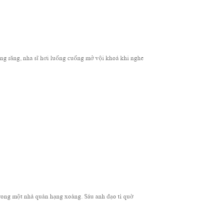
răng, nha sĩ hơi luống cuống mở vội khoá khi nghe
ong một nhà quàn hạng xoàng. Sáu anh đạo tì quờ