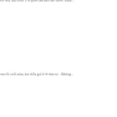
 Nay, khi được y tá giao cho một mớ thuốc xanh...
 tối cuối năm, hai diễn giả tỉ tê tâm sự: - Không...