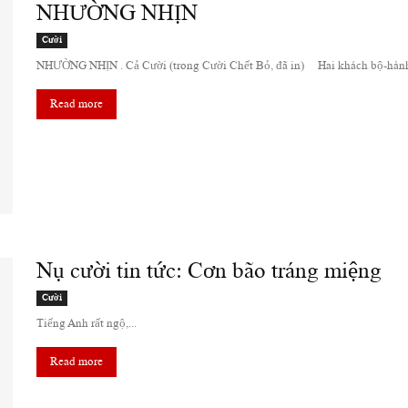
NHƯỜNG NHỊN
Cười
NHƯỜNG NHỊN . Cả Cười (trong Cười Chết Bỏ, đã in) Hai khách bộ-hành gặ
Read more
Nụ cười tin tức: Cơn bão tráng miệng
Cười
Tiếng Anh rất ngộ,...
Read more