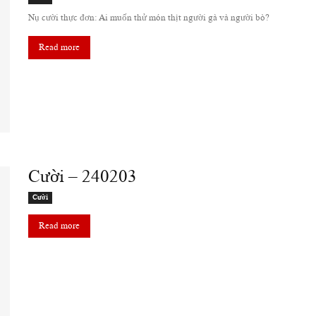
Nụ cười thực đơn: Ai muốn thử món thịt người gà và người bò?
Read more
Cười – 240203
Cười
Read more