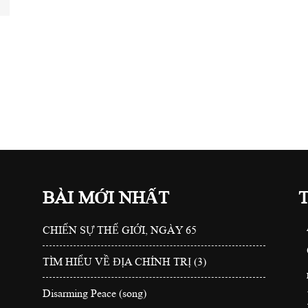
BÀI MỚI NHẤT
CHIẾN SỰ THẾ GIỚI, NGÀY 65
TÌM HIỂU VỀ ĐỊA CHÍNH TRỊ (3)
Disarming Peace (song)