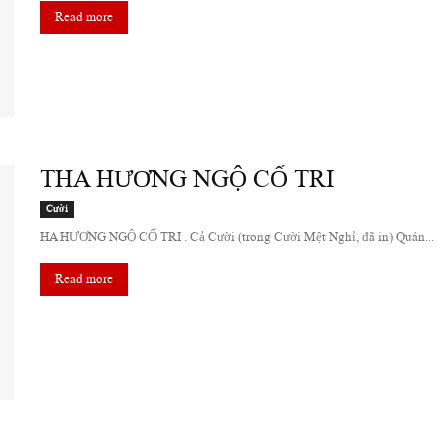
Read more
THA HƯƠNG NGỘ CỐ TRI
Cười
HA HƯƠNG NGỘ CỐ TRI . Cả Cười (trong Cười Mệt Nghỉ, đã in) Quán...
Read more