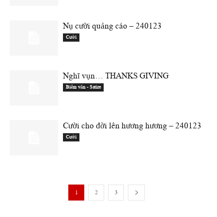
Nụ cười quảng cáo – 240123
Cười
Nghĩ vụn… THANKS GIVING
Biếm văn - Satire
Cười cho đời lên hương hương – 240123
Cười
1
2
3