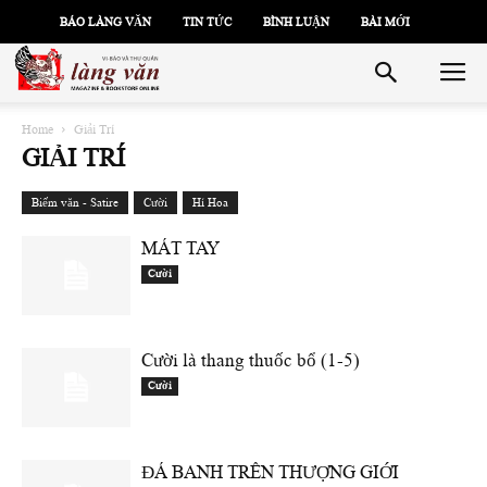
BÁO LÀNG VĂN
TIN TỨC
BÌNH LUẬN
BÀI MỚI
Home
Giải Trí
GIẢI TRÍ
Biếm văn - Satire
Cười
Hí Hoa
MÁT TAY
Cười
Cười là thang thuốc bổ (1-5)
Cười
ĐÁ BANH TRÊN THƯỢNG GIỚI