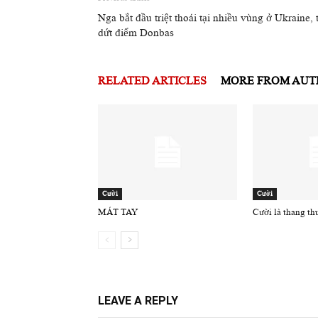
Nga bắt đầu triệt thoái tại nhiều vùng ở Ukraine, 
dứt điểm Donbas
RELATED ARTICLES
MORE FROM AU
Cười
Cười
MÁT TAY
Cười là thang th
LEAVE A REPLY