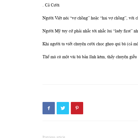
. Cả Cười
Người Việt nói “vợ chồng” hoặc “hai vợ chồng”, với ch
Người Mỹ tuy cứ phải nhắc tới nhắc lui “lady first” n
Khi người ta viết chuyện cười chọc ghẹo quí bà (cả mộ
Thế mà có một vài bà bản lĩnh kém, thấy chuyện giễu p
Previous article