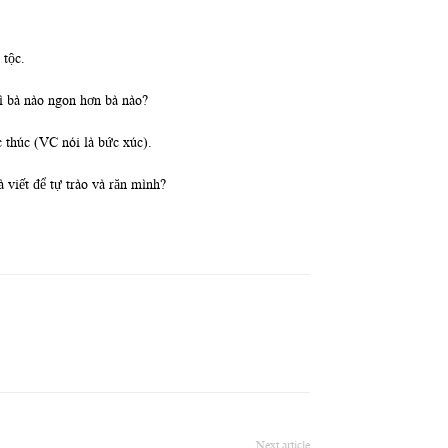
 tộc.
hì bà nào ngon hơn bà nào?
c thúc (VC nói là bức xúc).
 viết để tự trào và răn mình?
Next article