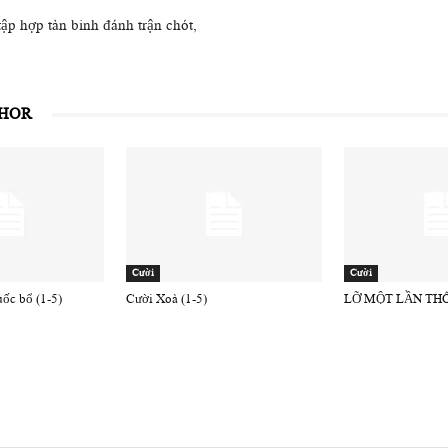
tập hợp tàn binh đánh trận chót,
THOR
Cười
Cười
uốc bổ (1-5)
Cười Xoà (1-5)
LỠ MỘT LẦN THÔ