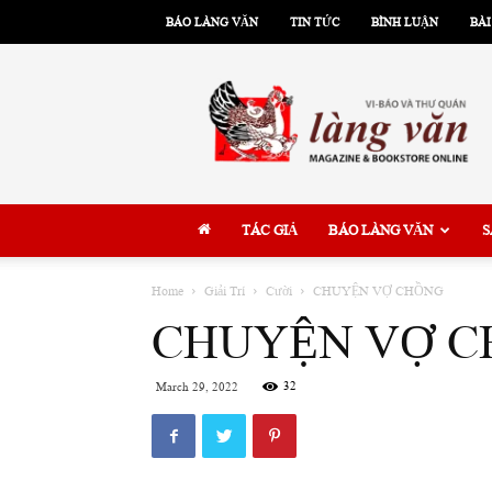
BÁO LÀNG VĂN
TIN TỨC
BÌNH LUẬN
BÀI
Làng
Văn
TÁC GIẢ
BÁO LÀNG VĂN
S
Home
Giải Trí
Cười
CHUYỆN VỢ CHỒNG
CHUYỆN VỢ 
32
March 29, 2022