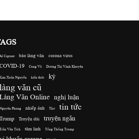
TAGS
báo làng văn
corona virus
Al Capone
COVID-19
Cung Vũ
Dương Thị Vành Khuyên
ký
Kim Xuân Nguyễn
kiến thức
làng văn cũ
Làng Văn Online
nghị luận
tin tức
nhiếp ảnh
Nguyên Phong
Thơ
truyện ngắn
Trump
Truyện dài
tâm linh
Trần Văn Tích
Tổng Thống Trump