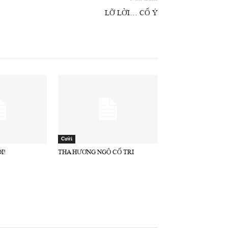
LỠ LỜI… CỐ Ý
Cười
I!
THA HƯƠNG NGỘ CỐ TRI