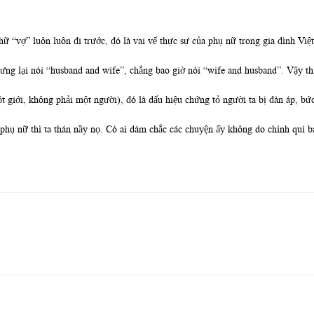
ữ “vợ” luôn luôn đi trước, đó là vai vế thực sự của phụ nữ trong gia đình Việt
hưng lại nói “husband and wife”, chẳng bao giờ nói “wife and husband”. Vậy t
t giới, không phải một người), đó là dấu hiệu chứng tỏ người ta bị đàn áp, bứ
hụ nữ thì ta thán nầy nọ. Có ai dám chắc các chuyện ấy không do chính quí bà