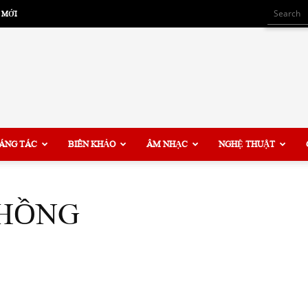
 MỚI
ÁNG TÁC
BIÊN KHẢO
ÂM NHẠC
NGHỆ THUẬT
CHỒNG