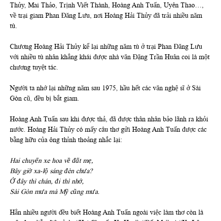
Thủy, Mai Thảo, Trịnh Viết Thành, Hoàng Anh Tuấn, Uyên Thao…,
về trại giam Phan Đăng Lưu, nơi Hoàng Hải Thủy đã trải nhiều năm
tù.
Chương Hoàng Hải Thủy kể lại những năm tù ở trại Phan Đăng Lưu
với nhiều tù nhân khẳng khái được nhà văn Đặng Trần Huân coi là một
chương tuyệt tác.
Người ta nhớ lại những năm sau 1975, hầu hết các văn nghệ sĩ ở Sài
Gòn cũ, đều bị bắt giam.
Hoàng Anh Tuấn sau khi được thả, đã được thân nhân bảo lãnh ra khỏi
nước. Hoàng Hải Thủy có mấy câu thơ gửi Hoàng Anh Tuấn được các
bằng hữu của ông thỉnh thoảng nhắc lại:
Hai chuyến xe hoa về đất mẹ,
Bây giờ xa-lộ sáng đèn chưa?
Ở đây thì chán, đi thì nhớ,
Sài Gòn mưa mà Mỹ cũng mưa.
Hẳn nhiều người đều biết Hoàng Anh Tuấn ngoài việc làm thơ còn là