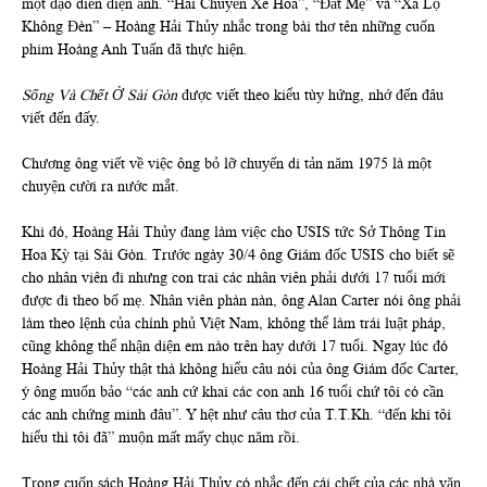
một đạo diễn điện ảnh. “Hai Chuyến Xe Hoa”, “Đất Mẹ” và “Xa Lộ
Không Đèn” – Hoàng Hải Thủy nhắc trong bài thơ tên những cuốn
phim Hoàng Anh Tuấn đã thực hiện.
Sống Và Chết Ở Sài Gòn
được viết theo kiểu tùy hứng, nhớ đến đâu
viết đến đấy.
Chương ông viết về việc ông bỏ lỡ chuyến di tản năm 1975 là một
chuyện cười ra nước mắt.
Khi đó, Hoàng Hải Thủy đang làm việc cho USIS tức Sở Thông Tin
Hoa Kỳ tại Sài Gòn. Trước ngày 30/4 ông Giám đốc USIS cho biết sẽ
cho nhân viên đi nhưng con trai các nhân viên phải dưới 17 tuổi mới
được đi theo bố mẹ. Nhân viên phàn nàn, ông Alan Carter nói ông phải
làm theo lệnh của chính phủ Việt Nam, không thể làm trái luật pháp,
cũng không thể nhận diện em nào trên hay dưới 17 tuổi. Ngay lúc đó
Hoàng Hải Thủy thật thà không hiểu câu nói của ông Giám đốc Carter,
ý ông muốn bảo “các anh cứ khai các con anh 16 tuổi chứ tôi có cần
các anh chứng minh đâu”. Y hệt như câu thơ của T.T.Kh. “đến khi tôi
hiểu thì tôi đã” muộn mất mấy chục năm rồi.
Trong cuốn sách Hoàng Hải Thủy có nhắc đến cái chết của các nhà văn