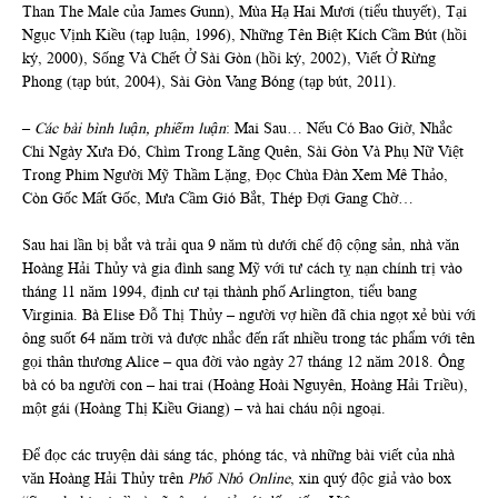
Than The Male của James Gunn), Mùa Hạ Hai Mươi (tiểu thuyết), Tại
Ngục Vịnh Kiều (tạp luận, 1996), Những Tên Biệt Kích Cầm Bút (hồi
ký, 2000), Sống Và Chết Ở Sài Gòn (hồi ký, 2002), Viết Ở Rừng
Phong (tạp bút, 2004), Sài Gòn Vang Bóng (tạp bút, 2011).
–
Các bài bình luận, phiếm luận
: Mai Sau… Nếu Có Bao Giờ, Nhắc
Chi Ngày Xưa Đó, Chìm Trong Lãng Quên, Sài Gòn Và Phụ Nữ Việt
Trong Phim Người Mỹ Thầm Lặng, Đọc Chùa Đàn Xem Mê Thảo,
Còn Gốc Mất Gốc, Mưa Cầm Gió Bắt, Thép Đợi Gang Chờ…
Sau hai lần bị bắt và trải qua 9 năm tù dưới chế độ cộng sản, nhà văn
Hoàng Hải Thủy và gia đình sang Mỹ với tư cách tỵ nạn chính trị vào
tháng 11 năm 1994, định cư tại thành phố Arlington, tiểu bang
Virginia. Bà Elise Đỗ Thị Thủy – người vợ hiền đã chia ngọt xẻ bùi với
ông suốt 64 năm trời và được nhắc đến rất nhiều trong tác phẩm với tên
gọi thân thương Alice – qua đời vào ngày 27 tháng 12 năm 2018. Ông
bà có ba người con – hai trai (Hoàng Hoài Nguyên, Hoàng Hải Triều),
một gái (Hoàng Thị Kiều Giang) – và hai cháu nội ngoại.
Để đọc các truyện dài sáng tác, phóng tác, và những bài viết của nhà
văn Hoàng Hải Thủy trên
Phố Nhỏ Online
, xin quý độc giả vào box