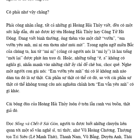
Có phải như vậy chăng?
Phải công nhận rằng, tất cả những gì Hoàng Hải Thủy viết, đều có một
sức hấp dẫn, dù nó được ký tên Hoàng Hải Thủy hay Công Tử Hà
Đông. Đang viết bình thường, ông thêm vào một chữ “vưỡn”, “em
vưỡn yêu anh, mí nị em thơm như múi mít”. Trong ngôn ngữ miền Bắc
của chúng ta, hai từ “mí nị” (cũng có người nói là “mí lỵ”) là hai tiếng
“mới lại” được phát âm trẹo đi. Hoặc, những tiếng “ê, a” không có
nghĩa gì, nhấn mạnh vào những chữ ấy chỉ để chê bai, chọc quê. Nghe
một người con gái nói: “Em vưỡn yêu anh” thì có lẽ không anh nào
dám tin đó là sự thật. Cái phần sự thật có thể có đó, so với cái phần sự
thật có thể không trong câu nói nghiêm chỉnh hơn “Em vẫn yêu anh” có
gì khác.
Cái bông đùa của Hoàng Hải Thủy luôn ở trên lằn ranh vui buồn, thật
giả đó.
Đọc
Sống và Chết ở Sài Gòn
, người ta được biết những chuyện liên
quan tới một số văn nghệ sĩ, trí thức, như Vũ Hoàng Chương, Thượng
tọa Trí Siêu (Lê Mạnh Thát), Thanh Nam, Vũ Bằng, Duyên Anh, Thái