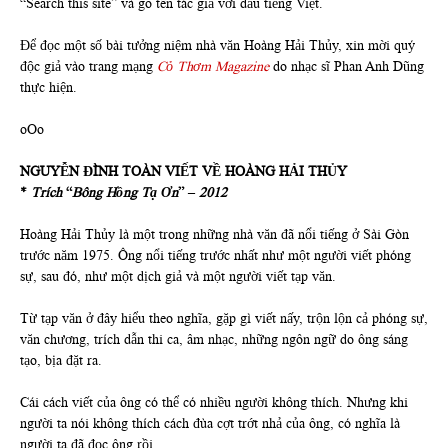
“Search this site” và gõ tên tác giả với dấu tiếng Việt.
Để đọc một số bài tưởng niệm nhà văn Hoàng Hải Thủy, xin mời quý
độc giả vào trang mạng
Cỏ Thơm Magazine
do nhạc sĩ Phan Anh Dũng
thực hiện.
oOo
NGUYỄN ĐÌNH TOÀN VIẾT VỀ HOÀNG HẢI THỦY
*
Trích
“
Bông Hồng Tạ Ơn
”
–
2012
Hoàng Hải Thủy là một trong những nhà văn đã nổi tiếng ở Sài Gòn
trước năm 1975. Ông nổi tiếng trước nhất như một người viết phóng
sự, sau đó, như một dịch giả và một người viết tạp văn.
Từ tạp văn ở đây hiểu theo nghĩa, gặp gì viết nấy, trộn lộn cả phóng sự,
văn chương, trích dẫn thi ca, âm nhạc, những ngôn ngữ do ông sáng
tạo, bịa đặt ra.
Cái cách viết của ông có thể có nhiều người không thích. Nhưng khi
người ta nói không thích cách đùa cợt trớt nhả của ông, có nghĩa là
người ta đã đọc ông rồi.