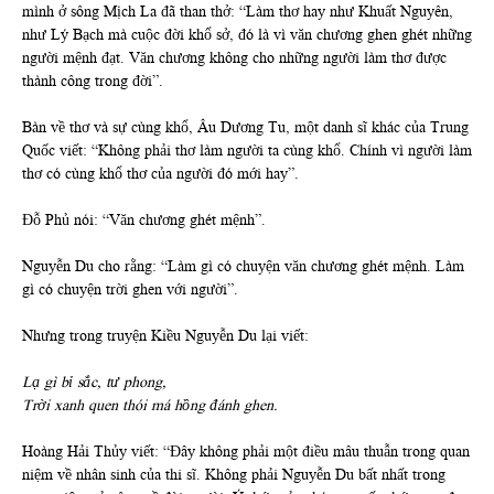
mình ở sông Mịch La đã than thở: “Làm thơ hay như Khuất Nguyên,
như Lý Bạch mà cuộc đời khổ sở, đó là vì văn chương ghen ghét những
người mệnh đạt. Văn chương không cho những người làm thơ được
thành công trong đời”.
Bàn về thơ và sự cùng khổ, Âu Dương Tu, một danh sĩ khác của Trung
Quốc viết: “Không phải thơ làm người ta cùng khổ. Chính vì người làm
thơ có cùng khổ thơ của người đó mới hay”.
Đỗ Phủ nói: “Văn chương ghét mệnh”.
Nguyễn Du cho rằng: “Làm gì có chuyện văn chương ghét mệnh. Làm
gì có chuyện trời ghen với người”.
Nhưng trong truyện Kiều Nguyễn Du lại viết:
Lạ gì bỉ sắc, tư phong,
Trời xanh quen thói má hồng đánh ghen.
Hoàng Hải Thủy viết: “Đây không phải một điều mâu thuẫn trong quan
niệm về nhân sinh của thi sĩ. Không phải Nguyễn Du bất nhất trong