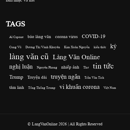
TAGS
COVID-19
báo làng văn
corona virus
Al Capone
ký
Cung Vũ
Dương Thị Vành Khuyên
Kim Xuân Nguyễn
kiến thức
làng văn cũ
Làng Văn Online
tin tức
nghị luận
nhiếp ảnh
Nguyên Phong
Thơ
truyện ngắn
Trump
Truyện dài
Trần Văn Tích
vi khuẩn corona
tâm linh
Tổng Thống Trump
Việt Nam
© LangVanOnline 2026 | All Rights Reserved