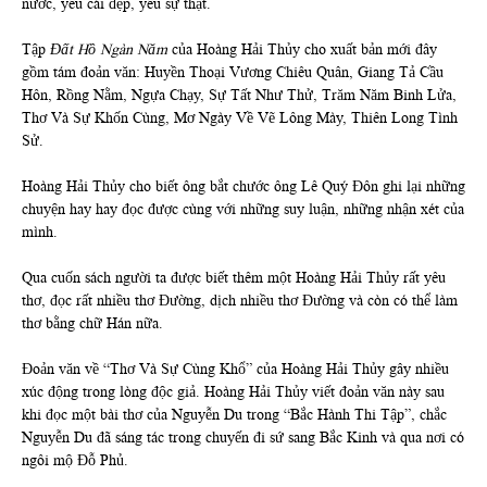
nước, yêu cái đẹp, yêu sự thật.
Tập
Đất Hồ Ngàn Năm
của Hoàng Hải Thủy cho xuất bản mới đây
gồm tám đoản văn: Huyền Thoại Vương Chiêu Quân, Giang Tả Cầu
Hôn, Rồng Nằm, Ngựa Chạy, Sự Tất Như Thử, Trăm Năm Binh Lửa,
Thơ Và Sự Khốn Cùng, Mơ Ngày Về Vẽ Lông Mày, Thiên Long Tình
Sử.
Hoàng Hải Thủy cho biết ông bắt chước ông Lê Quý Đôn ghi lại những
chuyện hay hay đọc được cùng với những suy luận, những nhận xét của
mình.
Qua cuốn sách người ta được biết thêm một Hoàng Hải Thủy rất yêu
thơ, đọc rất nhiều thơ Đường, dịch nhiều thơ Đường và còn có thể làm
thơ bằng chữ Hán nữa.
Đoản văn về “Thơ Và Sự Cùng Khổ” của Hoàng Hải Thủy gây nhiều
xúc động trong lòng độc giả. Hoàng Hải Thủy viết đoản văn này sau
khi đọc một bài thơ của Nguyễn Du trong “Bắc Hành Thi Tập”, chắc
Nguyễn Du đã sáng tác trong chuyến đi sứ sang Bắc Kinh và qua nơi có
ngôi mộ Đỗ Phủ.