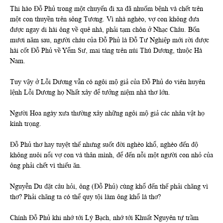
Thi hào Đỗ Phủ trong một chuyến đi xa đã nhuốm bệnh và chết trên
một con thuyền trên sông Tương. Vì nhà nghèo, vợ con không đưa
được ngay di hài ông về quê nhà, phải tạm chôn ở Nhạc Châu. Bốn
mươi năm sau, người cháu của Đỗ Phủ là Đỗ Tư Nghiệp mới rời được
hài cốt Đỗ Phủ về Yểm Sư, mai táng trên núi Thú Dương, thuộc Hà
Nam.
Tuy vậy ở Lỗi Dương vẫn có ngôi mộ giả của Đỗ Phủ do viên huyên
lệnh Lỗi Dương họ Nhất xây để tưởng niệm nhà thơ lớn.
Người Hoa ngày xưa thường xây những ngôi mộ giả các nhân vật họ
kính trọng.
Đỗ Phủ thơ hay tuyệt thế nhưng suốt đời nghèo khổ, nghèo đến độ
không nuôi nổi vợ con và thân mình, để đến nỗi một người con nhỏ của
ông phải chết vì thiếu ăn.
Nguyễn Du đặt câu hỏi, ông (Đỗ Phủ) cùng khổ đến thế phải chăng vì
thơ? Phải chăng ta có thể quy tội làm ông khổ là thơ?
Chính Đỗ Phủ khi nhớ tới Lý Bạch, nhớ tới Khuất Nguyên tự trầm