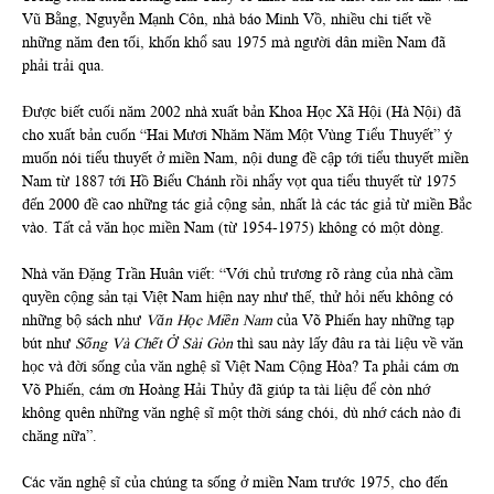
Vũ Bằng, Nguyễn Mạnh Côn, nhà báo Minh Vồ, nhiều chi tiết về
những năm đen tối, khốn khổ sau 1975 mà người dân miền Nam đã
phải trải qua.
Được biết cuối năm 2002 nhà xuất bản Khoa Học Xã Hội (Hà Nội) đã
cho xuất bản cuốn “Hai Mươi Nhăm Năm Một Vùng Tiểu Thuyết” ý
muốn nói tiểu thuyết ở miền Nam, nội dung đề cập tới tiểu thuyết miền
Nam từ 1887 tới Hồ Biểu Chánh rồi nhẩy vọt qua tiểu thuyết từ 1975
đến 2000 đề cao những tác giả cộng sản, nhất là các tác giả từ miền Bắc
vào. Tất cả văn học miền Nam (từ 1954-1975) không có một dòng.
Nhà văn Đặng Trần Huân viết: “Với chủ trương rõ ràng của nhà cầm
quyền cộng sản tại Việt Nam hiện nay như thế, thử hỏi nếu không có
những bộ sách như
Văn Học Miền Nam
của Võ Phiến hay những tạp
bút như
Sống Và Chết Ở Sài Gòn
thì sau này lấy đâu ra tài liệu về văn
học và đời sống của văn nghệ sĩ Việt Nam Cộng Hòa? Ta phải cám ơn
Võ Phiến, cám ơn Hoàng Hải Thủy đã giúp ta tài liệu để còn nhớ
không quên những văn nghệ sĩ một thời sáng chói, dù nhớ cách nào đi
chăng nữa”.
Các văn nghệ sĩ của chúng ta sống ở miền Nam trước 1975, cho đến