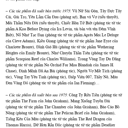
–
Các tác phẩm đã xuất bản trước 1975
: Vũ Nữ Sài Gòn, Tây Đực Tây
Cái, Gái Trọ, Yêu Lắm Cắn Đau (phóng sự), Bạn và Vợ (tiểu thuyết),
Môi Thắm Nửa Đời (tiểu thuyết), Chiếc Hôn Tử Biệt (phóng tác từ tác
phẩm A Kiss Before Dying của Ira Levin, tái bản với tên Đêm Vĩnh
Biệt), Nổ Như Tạc Đạn (phóng tác từ tác phẩm Après Moi Le Deluge
của Cleve Adams), Kiều Giang (phóng tác từ tác phẩm Jane Eyre của
Charlotte Bronte), Đỉnh Gió Hú (phóng tác từ tác phẩm Wuthering
Heights của Emily Bronte), Như Chuyện Thần Tiên (phóng tác từ tác
phẩm Scorpion Reef của Charles Williams), Trong Vòng Tay Du Đãng
(phóng tác từ tác phẩm No Orchid For Miss Blandish của James H.
Chase), Định Mệnh Đã An Bài (phóng tác), Người Vợ Mất Tích (phóng
tác), Vòng Tay Yêu Tinh (phóng tác), Điệp Viên 007, Thầy Nô, Máu
Đen Vàng Đỏ (phóng tác từ tác phẩm của Ian Fleming)…
–
Các tác phẩm đã xuất bản sau 1975
: Công Ty Rửa Tiền (phóng tác từ
tác phẩm The Firm của John Grisham), Mang Xuống Tuyền Đài
(phóng tác từ tác phẩm The Chamber của John Grisham), Báo Cáo Bồ
Nông (phóng tác từ tác phẩm The Pelican Brief của John Grisham),
Tiếng Kêu Của Máu (phóng tác từ tác phẩm The Red Dragon của
Thomas Harris), Dữ Hơn Rắn Độc (phóng tác từ tác phẩm Deadlier