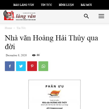
BÁO LÀNG VĂN
TIN TỨC
BÌNH LUẬN
BÀI MỚI
Home
Tin Tức
Nhà văn Hoàng Hải Thủy qua
đời
66
December 8, 2020