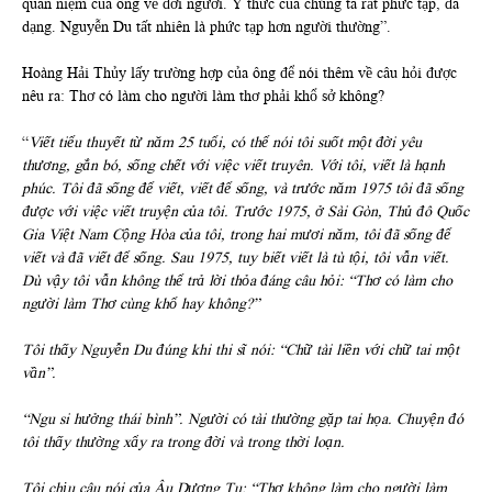
quan niệm của ông về đời người. Ý thức của chúng ta rất phức tạp, đa
dạng. Nguyễn Du tất nhiên là phức tạp hơn người thường”.
Hoàng Hải Thủy lấy trường hợp của ông để nói thêm về câu hỏi được
nêu ra: Thơ có làm cho người làm thơ phải khổ sở không?
“
Viết tiểu thuyết từ năm 25 tuổi, có thể nói tôi suốt một đời yêu
thương, gắn bó, sống chết với việc viết truyên. Với tôi, viết là hạnh
phúc. Tôi đã sống để viết, viết để sống, và trước năm 1975 tôi đã sống
được với việc viết truyện của tôi. Trước 1975, ở Sài Gòn, Thủ đô Quốc
Gia Việt Nam Cộng Hòa của tôi, trong hai mươi năm, tôi đã sống để
viết và đã viết để sống. Sau 1975, tuy biết viết là tù tội, tôi vẫn viết.
Dù vậy tôi vẫn không thể trả lời thỏa đáng câu hỏi: “Thơ có làm cho
người làm Thơ cùng khổ hay không?”
Tôi thấy Nguyễn Du đúng khi thi sĩ nói: “Chữ tài liền với chữ tai một
vần”.
“Ngu si hưởng thái bình”. Người có tài thường gặp tai họa. Chuyện đó
tôi thấy thường xẩy ra trong đời và trong thời loạn.
Tôi chịu câu nói của Âu Dương Tu: “Thơ không làm cho người làm