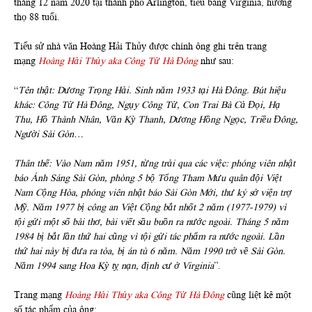
tháng 12 năm 2020 tại thành phố Arlington, tiểu bang Virginia, hưởng
thọ 88 tuổi.
Tiểu sử nhà văn Hoàng Hải Thủy được chính ông ghi trên trang
mạng
Hoàng Hải Thủy aka Công Tử Hà Đông
như sau:
“
Tên thật: Dương Trọng Hải. Sinh năm 1933 tại Hà Đông. Bút hiệu
khác: Công Tử Hà Đông, Ngụy Công Tử, Con
Trai Bà Cả Đọi, Hạ
Thu, Hồ Thành Nhân, Văn Kỳ Thanh, Dương Hồng Ngọc, Triều Đông,
Người Sài Gòn…
Thân thế: Vào Nam năm 1951, từng trải qua các việc: phóng viên nhật
báo Ánh Sáng Sài Gòn, phòng 5 bộ Tổng Tham Mưu quân đội Việt
Nam Cộng Hòa, phóng viên nhật báo Sài Gòn Mới, thư ký sở viện trợ
Mỹ. Năm 1977 bị công an Việt Cộng bắt nhốt 2 năm (1977-1979) vì
tội gửi một số bài thơ, bài viết sầu buồn ra nước ngoài. Tháng 5 năm
1984 bị bắt lần thứ hai cũng vì tội gửi tác phẩm ra nước ngoài. Lần
thứ hai này bị đưa ra tòa, bị án tù 6 năm. Năm 1990 trở về Sài Gòn.
Năm 1994 sang Hoa Kỳ tỵ nạn, định cư ở Virginia
”.
Trang mạng
Hoàng Hải Thủy aka Công Tử Hà Đông
cũng liệt kê một
số tác phẩm của ông: