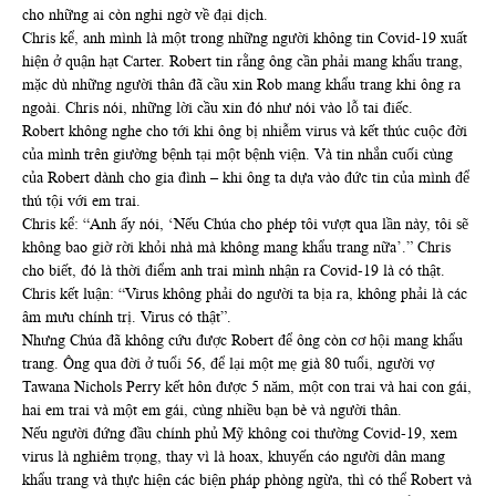
cho những ai còn nghi ngờ về đại dịch.
Chris kể, anh mình là một trong những người không tin Covid-19 xuất
hiện ở quận hạt Carter. Robert tin rằng ông cần phải mang khẩu trang,
mặc dù những người thân đã cầu xin Rob mang khẩu trang khi ông ra
ngoài. Chris nói, những lời cầu xin đó như nói vào lỗ tai điếc.
Robert không nghe cho tới khi ông bị nhiễm virus và kết thúc cuộc đời
của mình trên giường bệnh tại một bệnh viện. Và tin nhắn cuối cùng
của Robert dành cho gia đình – khi ông ta dựa vào đức tin của mình để
thú tội với em trai.
Chris kể: “Anh ấy nói, ‘Nếu Chúa cho phép tôi vượt qua lần này, tôi sẽ
không bao giờ rời khỏi nhà mà không mang khẩu trang nữa’.” Chris
cho biết, đó là thời điểm anh trai mình nhận ra Covid-19 là có thật.
Chris kết luận: “Virus không phải do người ta bịa ra, không phải là các
âm mưu chính trị. Virus có thật”.
Nhưng Chúa đã không cứu được Robert để ông còn cơ hội mang khẩu
trang. Ông qua đời ở tuổi 56, để lại một mẹ già 80 tuổi, người vợ
Tawana Nichols Perry kết hôn được 5 năm, một con trai và hai con gái,
hai em trai và một em gái, cùng nhiều bạn bè và người thân.
Nếu người đứng đầu chính phủ Mỹ không coi thường Covid-19, xem
virus là nghiêm trọng, thay vì là hoax, khuyến cáo người dân mang
khẩu trang và thực hiện các biện pháp phòng ngừa, thì có thể Robert và