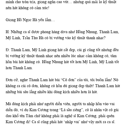
mình cho tròn trịa, giọng ngân cao vút… nhưng quá mải lo kỹ thuật
nên hát không có cảm xúc!
Giọng Hồ Ngọc Hà yếu lắm…
H: Những ca sĩ được phong hàng diva như Hồng Nhung, Thanh Lam,
Mỹ Linh, Trần Thu Hà có bị vướng vào kỹ thuật thanh nhạc?
Đ: Thanh Lam, Mỹ Linh giọng hát rất đẹp, cái gì cũng tốt nhưng đều
bị vướng kỹ thuật thanh nhạc nên nhiều lúc nhạc cảm không có, tâm
hồn bài hát không có. Hồng Nhung hát tốt hơn Mỹ Linh, Mỹ Linh tốt
hơn Thanh Lam.
Đơn cử, nghe Thanh Lam hát bài “Cô đơn” của tôi, tôi buồn lắm! Nó
không ra cái cô đơn, không có hồn dù giọng đẹp thiệt! Thanh Lam hát
những bài sâu lắng nhiều khi đóng kịch nhiều hơn là hát.
Mà đóng kịch phải như người diễn viên, người ta nhập hồn vào vai
diễn đó, ví dụ Kim Cương trong “Lá sầu riêng”, cô là nhân vật cô gái
đau khổ tên Tâm chứ không phải là nghệ sĩ Kim Cương, phải quên
Kim Cương đi! Ca sĩ cũng phải hát ‘nhập vai’ như vậy mới ra ca sĩ.