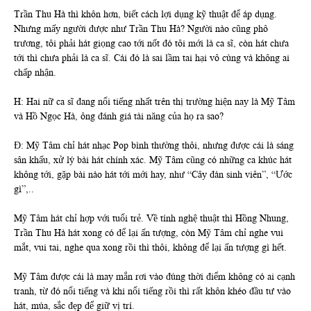
Trần Thu Hà thì khôn hơn, biết cách lợi dụng kỹ thuật để áp dụng.
Nhưng mấy người được như Trần Thu Hà? Người nào cũng phô
trương, tôi phải hát giọng cao tới nốt đó tôi mới là ca sĩ, còn hát chưa
tới thì chưa phải là ca sĩ. Cái đó là sai lầm tai hại vô cùng và không ai
chấp nhận.
H: Hai nữ ca sĩ đang nổi tiếng nhất trên thị trường hiện nay là Mỹ Tâm
và Hồ Ngọc Hà, ông đánh giá tài năng của họ ra sao?
Đ: Mỹ Tâm chỉ hát nhạc Pop bình thường thôi, nhưng được cái là sáng
sân khấu, xử lý bài hát chính xác. Mỹ Tâm cũng có những ca khúc hát
không tới, gặp bài nào hát tới mới hay, như “Cây đàn sinh viên”, “Ước
gì”,..
Mỹ Tâm hát chỉ hợp với tuổi trẻ. Về tính nghệ thuật thì Hồng Nhung,
Trần Thu Hà hát xong có để lại ấn tượng, còn Mỹ Tâm chỉ nghe vui
mắt, vui tai, nghe qua xong rồi thì thôi, không để lại ấn tượng gì hết.
Mỹ Tâm được cái là may mắn rơi vào đúng thời điểm không có ai cạnh
tranh, từ đó nổi tiếng và khi nổi tiếng rồi thì rất khôn khéo đầu tư vào
hát, múa, sắc đẹp để giữ vị trí.