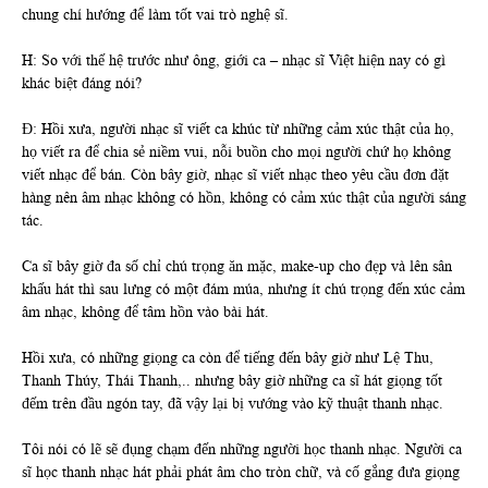
chung chí hướng để làm tốt vai trò nghệ sĩ.
H: So với thế hệ trước như ông, giới ca – nhạc sĩ Việt hiện nay có gì
khác biệt đáng nói?
Đ: Hồi xưa, người nhạc sĩ viết ca khúc từ những cảm xúc thật của họ,
họ viết ra để chia sẻ niềm vui, nỗi buồn cho mọi người chứ họ không
viết nhạc để bán. Còn bây giờ, nhạc sĩ viết nhạc theo yêu cầu đơn đặt
hàng nên âm nhạc không có hồn, không có cảm xúc thật của người sáng
tác.
Ca sĩ bây giờ đa số chỉ chú trọng ăn mặc, make-up cho đẹp và lên sân
khấu hát thì sau lưng có một đám múa, nhưng ít chú trọng đến xúc cảm
âm nhạc, không để tâm hồn vào bài hát.
Hồi xưa, có những giọng ca còn để tiếng đến bây giờ như Lệ Thu,
Thanh Thúy, Thái Thanh,.. nhưng bây giờ những ca sĩ hát giọng tốt
đếm trên đầu ngón tay, đã vậy lại bị vướng vào kỹ thuật thanh nhạc.
Tôi nói có lẽ sẽ đụng chạm đến những người học thanh nhạc. Người ca
sĩ học thanh nhạc hát phải phát âm cho tròn chữ, và cố gắng đưa giọng