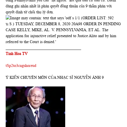
bang Pennsylvania yêu cầu “lật ngược” kết quả bầu cử bầu cử. Điểm
đáng ghi nhận nhất là phán quyết đồng thuận của 9 thẩm phán với
quyết định từ chối thụ lý đơn.
______________________________________
Tinh Hoa TV
tSp2to3cngshoreud
Ý KIẾN CHUYÊN MÔN CỦA NHẠC SĨ NGUYỄN ÁNH 9