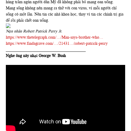
hàng trăm ngàn người dân Mỹ đã không phải bỏ mạng oan uổng.
Mạng sống không nên mang ra thử với con virus, vì mỗi người chỉ
sống có một lần. Nên tin các nhà khoa học, thay vì tin các chính trị gia
để rồi phải chết oan uổng.
Nạn nhân Robert Patrick Perry Jr.
https://www.thetelegraph.com/…/Man-says-brother-who…
https://www.findagrave.com/…/21431…/robert-patrick-perry
_______________________________________
Nghe ông này nhại George W. Bush