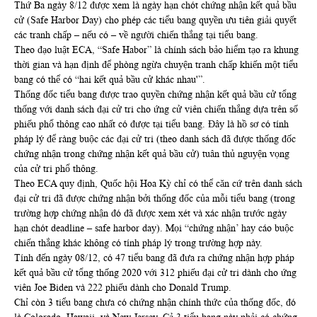
Thứ Ba ngày 8/12 được xem là ngày hạn chót chứng nhận kết quả bầu
cử (Safe Harbor Day) cho phép các tiểu bang quyền ưu tiên giải quyết
các tranh chấp – nếu có – về người chiến thắng tại tiểu bang.
Theo đạo luật ECA, “Safe Habor” là chính sách bảo hiểm tạo ra khung
thời gian và hạn định để phòng ngừa chuyện tranh chấp khiến một tiểu
bang có thể có “hai kết quả bầu cử khác nhau'”.
Thống đốc tiểu bang được trao quyền chứng nhận kết quả bầu cử tổng
thống với danh sách đại cử tri cho ứng cử viên chiến thắng dựa trên số
phiếu phổ thông cao nhất có được tại tiểu bang. Đây là hồ sơ có tính
pháp lý để ràng buộc các đại cử tri (theo danh sách đã được thống đốc
chứng nhận trong chứng nhận kết quả bầu cử) tuân thủ nguyện vọng
của cử tri phổ thông.
Theo ECA quy định, Quốc hội Hoa Kỳ chỉ có thể căn cứ trên danh sách
đại cử tri đã được chứng nhận bởi thống đốc của mỗi tiểu bang (trong
trường hợp chứng nhận đó đã được xem xét và xác nhận trước ngày
hạn chót deadline – safe harbor day). Mọi “chứng nhận’ hay cáo buộc
chiến thắng khác không có tính pháp lý trong trường hợp này.
Tính đến ngày 08/12, có 47 tiểu bang đã đưa ra chứng nhận hợp pháp
kết quả bầu cử tổng thống 2020 với 312 phiếu đại cử tri dành cho ứng
viên Joe Biden và 222 phiếu dành cho Donald Trump.
Chỉ còn 3 tiểu bang chưa có chứng nhận chính thức của thống đốc, đó