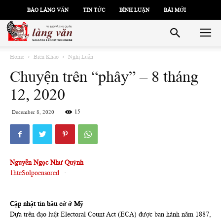
BÁO LÀNG VĂN
TIN TỨC
BÌNH LUẬN
BÀI MỚI
Home
Biên Khảo
Nghị Luận
Chuyện trên “phây” – 8 tháng
12, 2020
15
December 8, 2020
Nguyễn Ngọc Như Quỳnh
1hteSolpoensored
·
Cập nhật tin bầu cử ở Mỹ
Dựa trên đạo luật Electoral Count Act (ECA) được ban hành năm 1887,