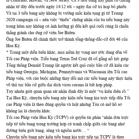
là Colorado, Hawaii, và New Jersey. Cả 3 tiểu bang này phải có chứng
nhận từ đây đến trước ngày 14/12 tới – ngày đại cử tri họp bỏ phiếu.
Và tại 3 tiểu bang này không bị vướng mắc kiện tụng gì từ Trump
2020 campaign cả – nên việc “thiếu” chứng nhận của ba tiểu bang này
trong hôm nay không có ảnh hưởng gì đến kết quả cuối cùng là chiến
thắng giành cho ứng cử viên Joe Biden.
Ông Joe Biden đã chính thức trở thành tổng-thống-đắc-cử đời 46 của
Hoa Kỳ.
* Trong một diễn biến khác, mọi niềm hy vọng mơ ước đang dồn về
Tối cao Pháp viện. Tiểu bang Texas Ted Cruz đã cố gắng nỗ lực giúp
Tổng thống Donald Trump lật ngược kết quả cuộc bầu cử đã kiện các
tiểu bang Georgia, Michigan, Pennsylvania và Wisconsin lên Tối cao
Pháp viện, với cáo buộc những thay đổi mà các tiểu bang này thực hiện
về thủ tục bầu cử giữa đại dịch virus corona là bất hợp pháp.
Tuy nhiên giới quan quan sát nhận định đây là một “vụ kiện điên rồ.”
Tại Hoa Kỳ, chuyện tiểu bang này kiện tiểu bang kia trực tiếp đến Tối
cao Pháp viện là theo đúng quyền và luật nhưng Tòa có mở hồ sơ
không lại là chuyện khác.
Tối cao Pháp viện Hoa Kỳ (TCPV) có quyền tài phán “nhận đơn trực
tiếp từ tiểu bang trong trường hợp có tranh chấp giữa các bang như
đường biên giới bang, sông và nguồn nước… “
Chuyện tiểu bang này kiện tiểu bang kia trực tiếp tại TCPV là theo