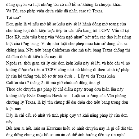
đúng quyền và luật nhưng tòa có mở hồ sơ không là chuyện khác.
Và Tối cao pháp viện chưa chắc đã nhận case từ Texas.
Tại sao?
Đơn giản là vì nếu mở hồ sơ kiểu này sẽ là hành động mở toang cửa
cho hàng loạt đơn kiện trực tiếp từ các tiểu bang tới TCPV. Vốn dĩ tại
Hoa Kỳ, mỗi tiểu bang vẫn “dòm ngó nhau” xét trên các đạo luật riêng
biệt của từng bang. Ví dụ như luật cho phép mua bán sử dụng cần sa
chẳng hạn. Nếu tiểu bang California cho mà tiểu bang Texas chống thì
đã đâm đơn đi kiện kiểu này rồi.
Ngoài ra, thời gian xử lý các đơn kiện kiểu này sẽ lâu và kéo dài vì nó
không được ưu tiên ở TCPV cũng như nó không đi theo trình tự pháp
lý của hệ thống toà, hồ sơ từ toà dưới… Lấy ví dụ Texas kiện
California từ tháng 2 rồi mà giờ chưa có động tĩnh gì.
Theo các chuyên gia pháp lý chỉ điểm ngay trong đơn kiện lần này
không thấy Kyle Douglas Hawkins – Luật sư trưởng của Văn phòng
chưởng lý Texas, là ký tên chung để đại diện cho tiểu bang trong đơn
kiện này.
Đây là chỉ dấu rõ nhất về tính pháp quy và khả năng pháp lý của đơn
này.
Bởi hơn ai hết, luật sư Hawkins hiểu rõ nhất chuyện này là gì để đặt tên
ông đứng chung một hồ sơ toà án có thể ảnh hưởng đến uy tín nghề