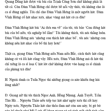
Quang Dũng hát được vài bài của Trịnh Công Sơn chứ không phải là
tất cả. Còn Đàm Vĩnh Hưng chỉ được bề nổi vậy thôi, tôi không cho là
ca sĩ đúng nghĩa. Tôi chỉ cho Đàm Vĩnh Hưng là một người hát. Đàm
Vĩnh Hưng cố hát nhạc xưa, nhạc vàng mà hát có ra đâu!
Đàm Vĩnh Hưng hát bài “Ai đưa em về” của tôi, tôi bảo ‘Con đừng hát
bài của bố nữa, tội nghiệp bố lắm!’ Tôi không thích, tôi nói thẳng luôn.
Đàm Vĩnh Hưng nói ‘nhưng con thích hát nhạc bố’, tôi nói ‘nhưng con
không nên hát nhạc của bố thì hay hơn!’
Thật ra, giọng Đàm Vĩnh Hưng nửa Nam nửa Bắc, cách thức hát cũng
không có và lối hát cũng vậy. Hồi xưa, Đàm Vĩnh Hưng mà đi hát thì
chỉ xứng là ca sĩ loại C hát lót chứ không được vào hạng ca sĩ chính
của phòng trà đâu!
H: Ngoài danh ca Tuấn Ngọc thì những giọng ca nào khiến ông hài
lòng nhất?
Đ: Giọng nữ thì tôi thích Ngọc Anh, Hồng Nhung, Ánh Tuyết, Trần
Thu Hà… Nguyên Thảo nếu tiếp tục hát như ngày xưa thì rất hay.
Ngày xưa, Nguyên Thảo hát cho thỏa đam mê còn sau này, bị gò bó
vào kỹ thuật như Mỹ Linh để khoe giọng và vô tình giết chết tình cảm.