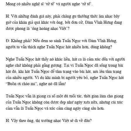
Mong có nhiều nghệ sĩ ‘tử tế’ và người nghe ‘tử tế’.
H: Với những đánh giá này, phải chăng gu thưởng thức âm nhạc bây
giờ của khán giả quá khác với ông, bởi đơn cử, Đàm Vĩnh Hưng đang
được phong là ‘ông hoàng nhạc Việt’?
Đ: Không phải! Nếu đem so sánh Tuấn Ngọc với Đàm Vĩnh Hưng,
người ta vẫn thích nghe Tuấn Ngọc hát nhiều hơn, đúng không?
Nghe Tuấn Ngọc hát thấy nó khác liền, hát ra là cảm xúc đến với người
nghe chứ không phải gắng gượng. Tại vì Tuấn Ngọc đã sống trong bài
hát đó, khi hát Tuấn Ngọc để tâm trạng vào bài hát, nói lên tâm trạng
của nhiều người. Ví dụ khi mình bị người yêu bỏ, nghe Tuấn Ngọc hát
“Buồn ơi chào mi”, nghe nó đã lắm!
Tuấn Ngọc vẫn là giọng ca số một dù tuổi tác, thời gian làm cho giọng
của Tuấn Ngọc không còn được đẹp như ngày xưa nữa, nhưng cái xúc
cảm vẫn là Tuấn Ngọc và xúc cảm càng ngày càng sâu hơn.
H: Vậy theo ông, thị trường nhạc Việt sẽ đi về đâu?