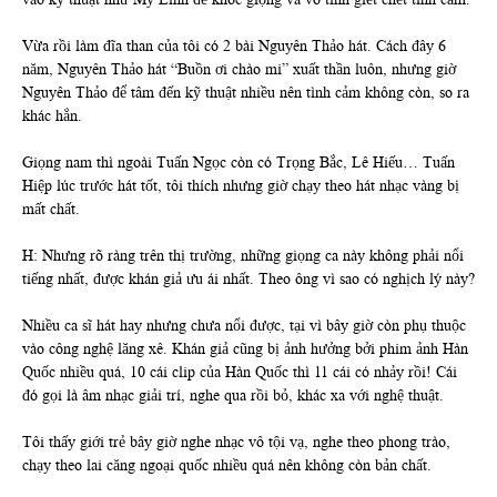
Vừa rồi làm đĩa than của tôi có 2 bài Nguyên Thảo hát. Cách đây 6
năm, Nguyên Thảo hát “Buồn ơi chào mi” xuất thần luôn, nhưng giờ
Nguyên Thảo để tâm đến kỹ thuật nhiều nên tình cảm không còn, so ra
khác hẳn.
Giọng nam thì ngoài Tuấn Ngọc còn có Trọng Bắc, Lê Hiếu… Tuấn
Hiệp lúc trước hát tốt, tôi thích nhưng giờ chạy theo hát nhạc vàng bị
mất chất.
H: Nhưng rõ ràng trên thị trường, những giọng ca này không phải nổi
tiếng nhất, được khán giả ưu ái nhất. Theo ông vì sao có nghịch lý này?
Nhiều ca sĩ hát hay nhưng chưa nổi được, tại vì bây giờ còn phụ thuộc
vào công nghệ lăng xê. Khán giả cũng bị ảnh hưởng bởi phim ảnh Hàn
Quốc nhiều quá, 10 cái clip của Hàn Quốc thì 11 cái có nhảy rồi! Cái
đó gọi là âm nhạc giải trí, nghe qua rồi bỏ, khác xa với nghệ thuật.
Tôi thấy giới trẻ bây giờ nghe nhạc vô tội vạ, nghe theo phong trào,
chạy theo lai căng ngoại quốc nhiều quá nên không còn bản chất.