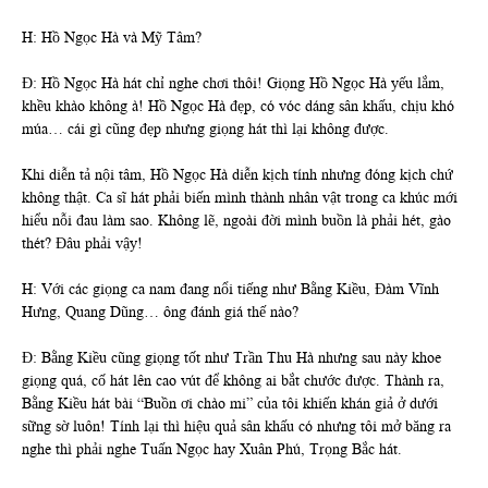
H: Hồ Ngọc Hà và Mỹ Tâm?
Đ: Hồ Ngọc Hà hát chỉ nghe chơi thôi! Giọng Hồ Ngọc Hà yếu lắm,
khều khào không à! Hồ Ngọc Hà đẹp, có vóc dáng sân khấu, chịu khó
múa… cái gì cũng đẹp nhưng giọng hát thì lại không được.
Khi diễn tả nội tâm, Hồ Ngọc Hà diễn kịch tính nhưng đóng kịch chứ
không thật. Ca sĩ hát phải biến mình thành nhân vật trong ca khúc mới
hiểu nỗi đau làm sao. Không lẽ, ngoài đời mình buồn là phải hét, gào
thét? Đâu phải vậy!
H: Với các giọng ca nam đang nổi tiếng như Bằng Kiều, Đàm Vĩnh
Hưng, Quang Dũng… ông đánh giá thế nào?
Đ: Bằng Kiều cũng giọng tốt như Trần Thu Hà nhưng sau này khoe
giọng quá, cố hát lên cao vút để không ai bắt chước được. Thành ra,
Bằng Kiều hát bài “Buồn ơi chào mi” của tôi khiến khán giả ở dưới
sững sờ luôn! Tính lại thì hiệu quả sân khấu có nhưng tôi mở băng ra
nghe thì phải nghe Tuấn Ngọc hay Xuân Phú, Trọng Bắc hát.