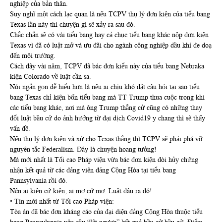
nghiệp của bản thân.
Suy nghĩ một cách lạc quan là nếu TCPV thụ lý đơn kiện của tiểu bang
Texas lần này thì chuyện gì sẽ xảy ra sau đó.
Chắc chắn sẽ có vài tiểu bang hay cả chục tiểu bang khác nộp đơn kiện
Texas vì đã có luật mở và ưu đãi cho ngành công nghiệp dầu khí đe doạ
đến môi trường.
Cách đây vài năm, TCPV đã bác đơn kiểu này của tiểu bang Nebraka
kiện Colorado về luật cần sa.
Nói ngắn gọn dễ hiểu hơn là nếu ai chịu khó đặt câu hỏi tại sao tiểu
bang Texas chỉ kiện bốn tiểu bang mà TT Trump thua cuộc trong khi
các tiểu bang khác, nơi mà ông Trump thắng cử cũng có những thay
đổi luật bầu cử do ảnh hưởng từ đại dịch Covid19 y chang thì sẽ thấy
vấn đề.
Nếu thụ lý đơn kiện và xử cho Texas thắng thì TCPV sẽ phải phá vỡ
nguyên tắc Federalism. Đây là chuyện hoang tưởng!
Mà mới nhất là Tối cao Pháp viện vừa bác đơn kiện đòi hủy chứng
nhận kết quả từ các đảng viên đảng Cộng Hòa tại tiểu bang
Pannsylvania rồi đó.
Nên ai kiện cứ kiện, ai mơ cứ mơ. Luật đâu ra đó!
• Tin mới nhất từ Tối cao Pháp viện:
Tòa án đã bác đơn kháng cáo của đại diện đảng Cộng Hòa thuộc tiểu