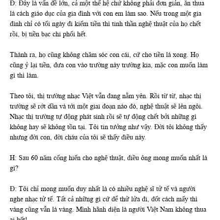
Đ: Đây là vấn đề lớn, cả một thế hệ chứ không phải đơn giản, ăn thua
là cách giáo dục của gia đình với con em làm sao. Nếu trong một gia
đình chỉ có tối ngày đi kiếm tiền thì tinh thần nghệ thuật của họ chết
rồi, bị tiền bạc chi phối hết.
Thành ra, họ cũng không chăm sóc con cái, cứ cho tiền là xong. Họ
cũng ỷ lại tiền, đưa con vào trường này trường kia, mặc con muốn làm
gì thì làm.
Theo tôi, thị trường nhạc Việt vẫn đang nằm yên. Rồi từ từ, nhạc thị
trường sẽ rớt dần và tới một giai đoạn nào đó, nghệ thuật sẽ lên ngôi.
Nhạc thị trường tự động phát sinh rồi sẽ tự động chết bởi những gì
không hay sẽ không tồn tại. Tôi tin tưởng như vậy. Đời tôi không thấy
nhưng đời con, đời cháu của tôi sẽ thấy điều này.
H: Sau 60 năm cống hiến cho nghệ thuật, điều ông mong muốn nhất là
gì?
Đ: Tôi chỉ mong muốn duy nhất là có nhiều nghệ sĩ tử tế và người
nghe nhạc tử tế. Tất cả những gì cứ để thử lửa đi, đốt cách mấy thì
vàng cũng vẫn là vàng. Mình hãnh diện là người Việt Nam không thua
ai hết!