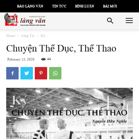
BÁO LÀNG VĂN
TIN TỨC
BÌNH LUẬN
BÀI MỚI
Home
Sáng Tác
Ký
Chuyện Thể Dục, Thể Thao
44
February 13, 2020