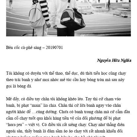
Bên cốc cà-phê sáng – 20190701
Nguyễn Hữu Nghĩa
Tôi không có duyên với thể thao, thể dục, dù thời tiểu học cũng chạy
theo trái banh y như mọi nhóc mê túc cầu hay bóng tròn mà sau này
gọi là bóng đá.
Mê đấy, có điều tay chân tôi không khéo léo. Tay thì cứ chạm vào
banh, bị phạt “main” lia chia. Chân thì cứ lừa banh ngay vào chân
người khác để …cúng dường. Chưa có banh trong chân mà cứ cắm đầu
cắm cổ chạy tuốt qua khỏi hàng tiền vệ của đối phương để bị phạt
“hors-jeu” – việt vị. Có điều tôi rất siêng chạy. Chạy như thằng điên
ngoài sân, thấy banh là đâm sầm ào ào chạy tới rất nhanh khiến đối