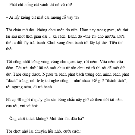
– Phải chi hổng cái vành thì nó vô rồi!
– Ai lấy kiếng bịt mất cái miệng rổ vậy ta?
Tôi chán mớ đời, không chơi môn đó nữa. Hôm nay trong gym, tôi thử
lại sau một thời gian dài… xa cách. Banh do «the Y» cho mượn. Đưa
thẻ ra đổi lấy trái banh. Chơi xong đem banh tới lấy lại thẻ. Tiện thế
thôi.
Tôi cũng nhồi bóng vòng vòng cho quen tay, rồi ném. Vừa ném vừa
đếm. Tới trái thứ 100 nó mới chịu từ tốn chui vô rổ thì tôi đã mệt đứ
đừ. Thôi cũng được. Người ta bách phát bách trúng còn mình bách phát
“dách” trúng, nói lẹ lẹ thì nghe cũng …như nhau. Để giữ “thành tích”,
tôi ngưng ném, đi trả banh.
Bà cụ 40 ngồi ở quầy gần sân bóng chắc nãy giờ có theo dõi tài ném
của tôi, vui vẻ hỏi:
– Ông chơi thích không? Mới thử lần đầu hả?
Tôi chợt nhớ lại chuyện hồi nhỏ, cười cười: