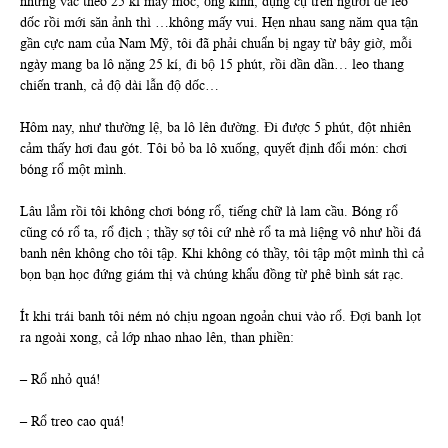
nhưng vác theo 25 kí máy móc, ống kính, dụng cụ trên người để leo
dốc rồi mới săn ảnh thì …không mấy vui. Hẹn nhau sang năm qua tận
gần cực nam của Nam Mỹ, tôi đã phải chuẩn bị ngay từ bây giờ, mỗi
ngày mang ba lô nặng 25 kí, đi bộ 15 phút, rồi dần dần… leo thang
chiến tranh, cả độ dài lẫn độ dốc…
Hôm nay, như thường lệ, ba lô lên đường. Đi được 5 phút, đột nhiên
cảm thấy hơi đau gót. Tôi bỏ ba lô xuống, quyết định đổi món: chơi
bóng rổ một mình.
Lâu lắm rồi tôi không chơi bóng rổ, tiếng chữ là lam cầu. Bóng rổ
cũng có rổ ta, rổ địch ; thầy sợ tôi cứ nhè rổ ta mà liệng vô như hồi đá
banh nên không cho tôi tập. Khi không có thầy, tôi tập một mình thì cả
bọn bạn học đứng giám thị và chúng khẩu đồng từ phê bình sát rạc.
Ít khi trái banh tôi ném nó chịu ngoan ngoản chui vào rổ. Đợi banh lọt
ra ngoài xong, cả lớp nhao nhao lên, than phiền:
– Rổ nhỏ quá!
– Rổ treo cao quá!