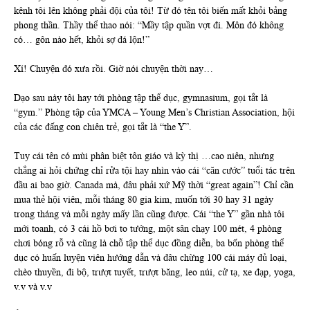
kênh tôi lên không phải đội của tôi! Từ đó tên tôi biến mất khỏi bảng
phong thần. Thầy thể thao nói: “Mầy tập quần vợt đi. Môn đó không
có… gôn nào hết, khỏi sợ đá lộn!”
Xí! Chuyện đó xưa rồi. Giờ nói chuyện thời nay…
Dạo sau này tôi hay tới phòng tập thể dục, gymnasium, gọi tắt là
“gym.” Phòng tập của YMCA – Young Men’s Christian Association, hội
của các đấng con chiên trẻ, gọi tắt là “the Y”.
Tuy cái tên có mùi phân biệt tôn giáo và kỳ thị …cao niên, nhưng
chẳng ai hỏi chứng chỉ rửa tội hay nhìn vào cái “căn cước” tuổi tác trên
đầu ai bao giờ. Canada mà, đâu phải xứ Mỹ thời “great again”! Chỉ cần
mua thẻ hội viên, mỗi tháng 80 gia kim, muốn tới 30 hay 31 ngày
trong tháng và mỗi ngày mấy lần cũng được. Cái “the Y” gần nhà tôi
mới toanh, có 3 cái hồ bơi to tướng, một sân chạy 100 mét, 4 phòng
chơi bóng rỗ và cũng là chỗ tập thể dục đồng diễn, ba bốn phòng thể
dục có huấn luyện viên hướng dẫn và đâu chừng 100 cái máy đủ loại,
chèo thuyền, đi bộ, trượt tuyết, trượt băng, leo núi, cử tạ, xe đạp, yoga,
v.v và v.v