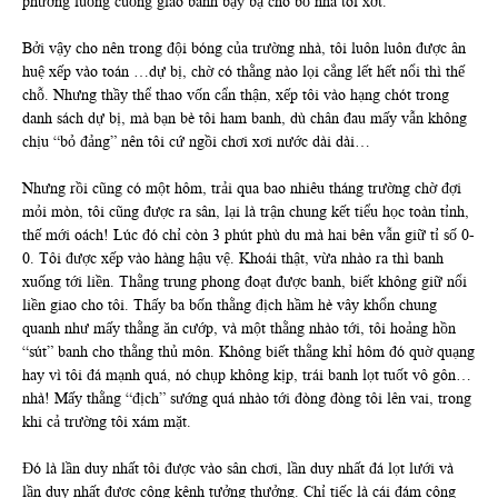
phương luống cuống giao banh bậy bạ cho bồ nhà tôi xớt.
Bởi vậy cho nên trong đội bóng của trường nhà, tôi luôn luôn được ân
huệ xếp vào toán …dự bị, chờ có thằng nào lọi cẳng lết hết nổi thì thế
chỗ. Nhưng thầy thể thao vốn cẩn thận, xếp tôi vào hạng chót trong
danh sách dự bị, mà bạn bè tôi ham banh, dù chân đau mấy vẫn không
chịu “bỏ đảng” nên tôi cứ ngồi chơi xơi nước dài dài…
Nhưng rồi cũng có một hôm, trải qua bao nhiêu tháng trường chờ đợi
mỏi mòn, tôi cũng được ra sân, lại là trận chung kết tiểu học toàn tỉnh,
thế mới oách! Lúc đó chỉ còn 3 phút phù du mà hai bên vẫn giữ tỉ số 0-
0. Tôi được xếp vào hàng hậu vệ. Khoái thật, vừa nhào ra thì banh
xuống tới liền. Thằng trung phong đoạt được banh, biết không giữ nổi
liền giao cho tôi. Thấy ba bốn thằng địch hầm hè vây khổn chung
quanh như mấy thằng ăn cướp, và một thằng nhào tới, tôi hoảng hồn
“sút” banh cho thằng thủ môn. Không biết thằng khỉ hôm đó quờ quạng
hay vì tôi đá mạnh quá, nó chụp không kịp, trái banh lọt tuốt vô gôn…
nhà! Mấy thằng “địch” sướng quá nhào tới đòng đòng tôi lên vai, trong
khi cả trường tôi xám mặt.
Đó là lần duy nhất tôi được vào sân chơi, lần duy nhất đá lọt lưới và
lần duy nhất được công kênh tưởng thưởng. Chỉ tiếc là cái đám công