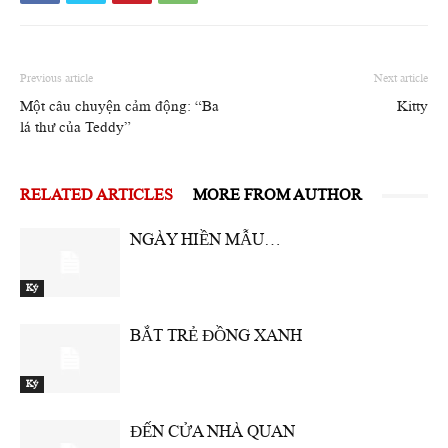
Previous article
Next article
Một câu chuyện cảm động: “Ba
Kitty
lá thư của Teddy”
RELATED ARTICLES
MORE FROM AUTHOR
NGÀY HIỀN MẪU…
Ký
BẮT TRẺ ĐỒNG XANH
Ký
ĐẾN CỬA NHÀ QUAN