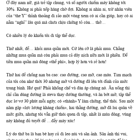
Ở đây nam nữ, già trẻ tập chung, và số người chiếm máy không tới
30%. Không ai phải xếp hàng chờ đợi. Không ai nhìn ai, trừ nhân viên
của “the Y” thỉnh thoảng đi rảo một vòng xem có ai cần giúp, hay có ai
nằm “nghỉ” lâu quá mà chưa chịu chứng tỏ còn… thở…
Có nhiều lý do khiến tôi đi tập thể dục.
Thứ nhất, để… khỏi mua quần mới. Cứ lên cỡ là phải mua. Chẳng
những mua quần mà còn phải mua cả dây nịch nữa mới là phiền. Để
tiền mua quần mà đóng «thể phí», hợp lý hơn và rẻ hơn!
Thứ hai để chống nạn ba cao: cao đường, cao mỡ, cao máu. Tim mạch
của tôi còn như thời 30 nhưng mỡ và đường đã lên tới đỉnh của mức
trung bình. Hư quá! Phải khống chế và đàn áp chúng nó. Ăn uống thì
chỉ cần dùng đường lá steva thay đường thường, và ăn bớt mỡ, tập thể
dục lơ vơ 30 phút mỗi ngày, có «thánh» Y làm chứng, thế thôi. Sau một
năm gặp «lực lượng kháng chiến», hai thằng đường, mỡ đã lui quân về
mức giữa, nhưng tôi vẫn giữ thói quen đi tập, nhất là mùa đông, vùng
này không đủ tuyết để …đẩy máy xúc!
Lý do thứ ba là bạn bè hay rủ đi leo núi và săn ảnh. Săn ảnh thì vui,