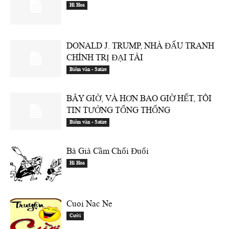
Hí Hoa
DONALD J. TRUMP, NHÀ ĐẤU TRANH
CHÍNH TRỊ ĐẠI TÀI
Biếm văn - Satire
BÂY GIỜ, VÀ HƠN BAO GIỜ HẾT, TÔI
TIN TƯỞNG TỔNG THỐNG
Biếm văn - Satire
Bà Già Cầm Chổi Đuổi
Hí Hoa
Cuoi Nac Ne
Cười