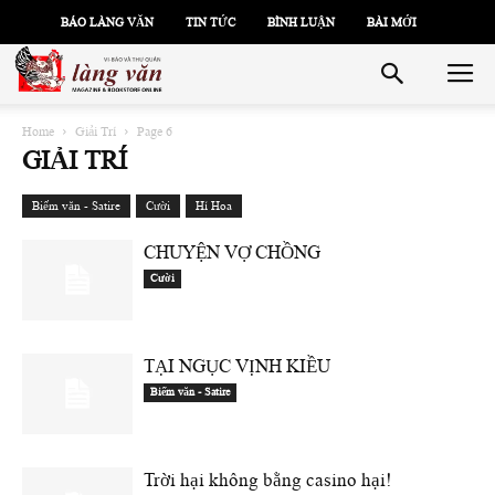
BÁO LÀNG VĂN
TIN TỨC
BÌNH LUẬN
BÀI MỚI
Home
Giải Trí
Page 6
GIẢI TRÍ
Biếm văn - Satire
Cười
Hí Hoa
CHUYỆN VỢ CHỒNG
Cười
TẠI NGỤC VỊNH KIỀU
Biếm văn - Satire
Trời hại không bằng casino hại!