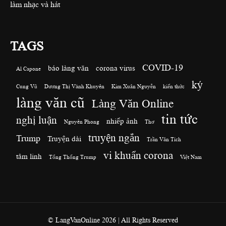
làm nhạc và hát
TAGS
COVID-19
báo làng văn
corona virus
Al Capone
ký
Cung Vũ
Dương Thị Vành Khuyên
Kim Xuân Nguyễn
kiến thức
làng văn cũ
Làng Văn Online
tin tức
nghị luận
nhiếp ảnh
Nguyên Phong
Thơ
truyện ngắn
Trump
Truyện dài
Trần Văn Tích
vi khuẩn corona
tâm linh
Tổng Thống Trump
Việt Nam
© LangVanOnline 2026 | All Rights Reserved